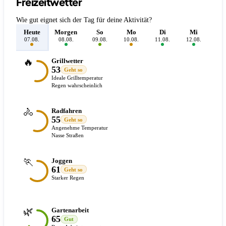
Freizeitwetter
Wie gut eignet sich der Tag für deine Aktivität?
Heute
Morgen
So
Mo
Di
Mi
D
07.08.
08.08.
09.08.
10.08.
11.08.
12.08.
13.
🔥
Grillwetter
53
Geht so
Ideale Grilltemperatur
Regen wahrscheinlich
🚴
Radfahren
55
Geht so
Angenehme Temperatur
Nasse Straßen
🏃
Joggen
61
Geht so
Starker Regen
🌿
Gartenarbeit
65
Gut