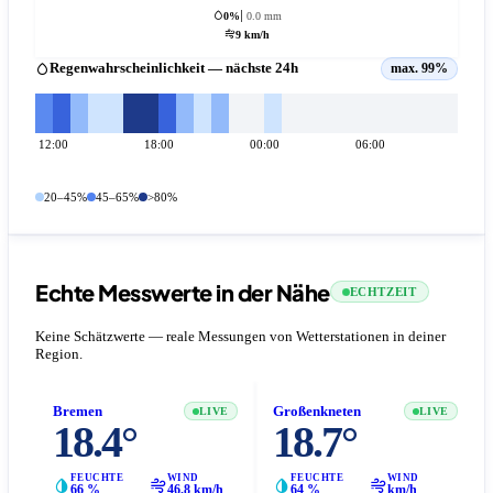
0%
0.0 mm
9 km/h
Regenwahrscheinlichkeit — nächste 24h
max. 99%
12:00
18:00
00:00
06:00
20–45%
45–65%
>80%
Echte Messwerte in der Nähe
ECHTZEIT
Keine Schätzwerte — reale Messungen von Wetterstationen in deiner
Region.
Bremen
Großenkneten
LIVE
LIVE
18.4°
18.7°
FEUCHTE
WIND
FEUCHTE
WIND
66 %
46.8 km/h
64 %
km/h