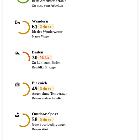
Beste Arbeitstemperatur
Zu nass zum Arbeiten
🥾
Wandern
61
Geht so
Ideales Wanderwetter
Nasse Wege
🏊
Baden
30
Mäßig
Zu kühl zum Baden
Bewölkt & Regen
🧺
Picknick
49
Geht so
Angenehme Temperatur
Regen wahrscheinlich
⛳
Outdoor-Sport
58
Geht so
Gute Sportbedingungen
Regen stört