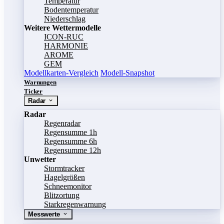
Temperatur
Bodentemperatur
Niederschlag
Weitere Wettermodelle
ICON-RUC
HARMONIE
AROME
GEM
Modellkarten-Vergleich
Modell-Snapshot
Warnungen
Ticker
Radar
Radar
Regenradar
Regensumme 1h
Regensumme 6h
Regensumme 12h
Unwetter
Stormtracker
Hagelgrößen
Schneemonitor
Blitzortung
Starkregenwarnung
Messwerte