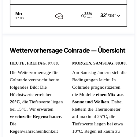
Mo
38%
32°
18°
/
0 mm
17.08.
Wettervorhersage Colnrade — Übersicht
HEUTE, FREITAG, 07.08.
MORGEN, SAMSTAG, 08.08.
Die Wettervorhersage für
Am Samstag ändern sich die
Colnrade verspricht heute
Bedingungen leicht. In
folgendes Bild: Die
Colnrade prognostizieren
Höchstwerte erreichen
die Modelle
einen Mix aus
20°C
, die Tiefstwerte liegen
Sonne und Wolken
. Dabei
bei 15°C. Wir erwarten
klettern die Thermometer
vereinzelte Regenschauer
.
auf maximal 25°C, die
Die
Tiefstwerte liegen bei etwa
Regenwahrscheinlichkeit
10°C.
Regen ist kaum zu