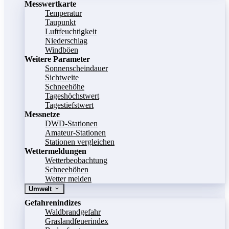
Messwertkarte
Temperatur
Taupunkt
Luftfeuchtigkeit
Niederschlag
Windböen
Weitere Parameter
Sonnenscheindauer
Sichtweite
Schneehöhe
Tageshöchstwert
Tagestiefstwert
Messnetze
DWD-Stationen
Amateur-Stationen
Stationen vergleichen
Wettermeldungen
Wetterbeobachtung
Schneehöhen
Wetter melden
Umwelt
Gefahrenindizes
Waldbrandgefahr
Graslandfeuerindex