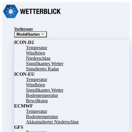
Vorhersage
Modellkarten
ICON-D2
Temperatur
Windböen
Niederschlag
Signifikantes Wetter
Simuliertes Radar
ICON-EU
Temperatur
Windböen
Signifikantes Wetter
Bodentemperatur
Bewölkung
ECMWF
Temperatur
Bodentemperatur
Akkumulierter Niederschlag
GFS