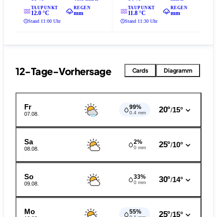
TAUPUNKT
REGEN
TAUPUNKT
REGEN
12.0 °C
mm
11.8 °C
mm
Stand 11:00 Uhr
Stand 11:30 Uhr
12-Tage-Vorhersage
Cards
Diagramm
Fr
99%
20°
15°
/
0.4 mm
07.08.
Sa
2%
25°
10°
/
0 mm
08.08.
So
33%
30°
14°
/
0 mm
09.08.
Mo
55%
25°
15°
/