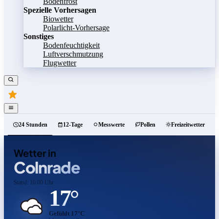
Bodenfrost
Spezielle Vorhersagen
Biowetter
Polarlicht-Vorhersage
Sonstiges
Bodenfeuchtigkeit
Luftverschmutzung
Flugwetter
24 Stunden
12-Tage
Messwerte
Pollen
Freizeitwetter
Wetter in
Colnrade
Stand: 10:00 Uhr
17°
Gefühlt 17°C