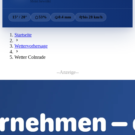
Meist bewölkt
15° / 20°
53%
0.4 mm
bis 28 km/h
Startseite
Wettervorhersage
Wetter Colnrade
--Anzeige--