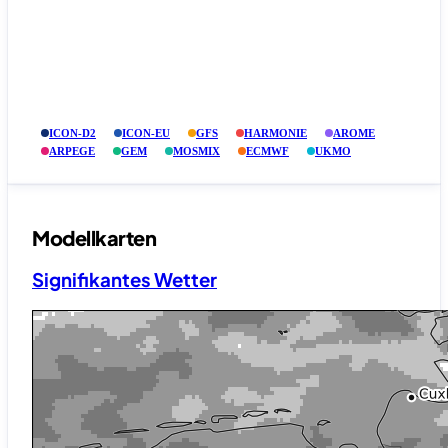
ICON-D2
ICON-EU
GFS
HARMONIE
AROME
ARPEGE
GEM
MOSMIX
ECMWF
UKMO
Modellkarten
Signifikantes Wetter