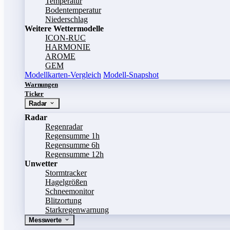
Temperatur
Bodentemperatur
Niederschlag
Weitere Wettermodelle
ICON-RUC
HARMONIE
AROME
GEM
Modellkarten-Vergleich
Modell-Snapshot
Warnungen
Ticker
Radar
Radar
Regenradar
Regensumme 1h
Regensumme 6h
Regensumme 12h
Unwetter
Stormtracker
Hagelgrößen
Schneemonitor
Blitzortung
Starkregenwarnung
Messwerte