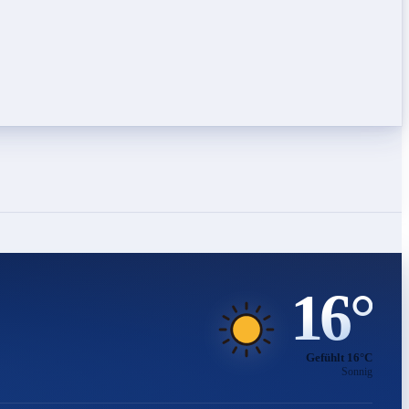
16°
Gefühlt 16°C
Sonnig