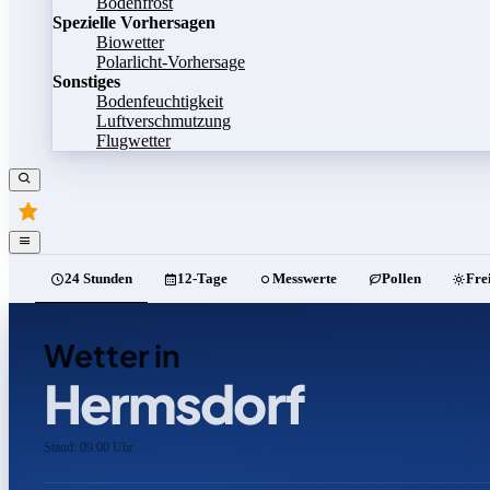
Bodenfrost
Spezielle Vorhersagen
Biowetter
Polarlicht-Vorhersage
Sonstiges
Bodenfeuchtigkeit
Luftverschmutzung
Flugwetter
24 Stunden
12-Tage
Messwerte
Pollen
Fre
Wetter in
Hermsdorf
Stand: 09:00 Uhr