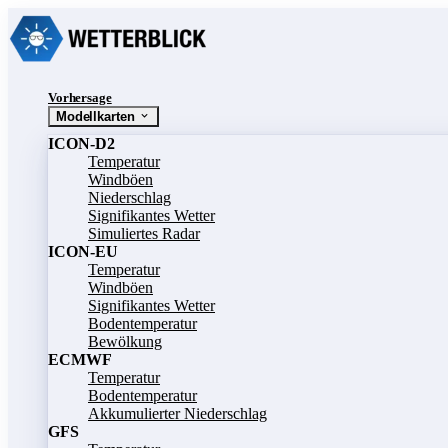
Vorhersage
Modellkarten
ICON-D2
Temperatur
Windböen
Niederschlag
Signifikantes Wetter
Simuliertes Radar
ICON-EU
Temperatur
Windböen
Signifikantes Wetter
Bodentemperatur
Bewölkung
ECMWF
Temperatur
Bodentemperatur
Akkumulierter Niederschlag
GFS