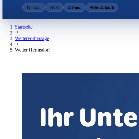
10° / 25°
0%
0 mm
bis 21 km/h
Startseite
Wettervorhersage
Wetter Hermsdorf