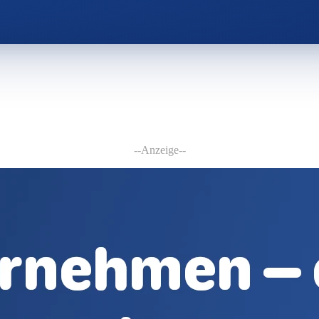
--Anzeige--