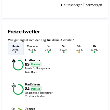
Heute
Morgen
Übermorgen
Freizeitwetter
Wie gut eignet sich der Tag für deine Aktivität?
Heute
Morgen
Sa
So
Mo
Di
M
06.08.
07.08.
08.08.
09.08.
10.08.
11.08.
12.
🔥
Grillwetter
89
Perfekt
Ideale Grilltemperatur
Kein Regen
🚴
Radfahren
84
Perfekt
Angenehme Temperatur
Trockene Straßen
🏃
Joggen