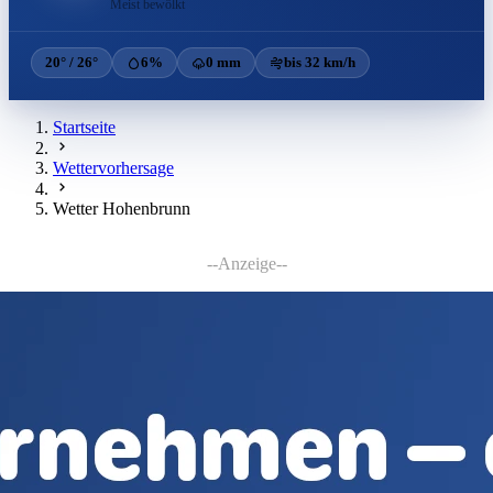
Meist bewölkt
20° / 26°
6%
0 mm
bis 32 km/h
Startseite
Wettervorhersage
Wetter Hohenbrunn
--Anzeige--