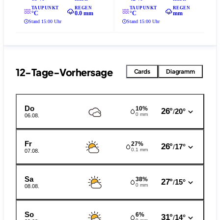
TAUPUNKT
REGEN
TAUPUNKT
REGEN
°C
0.0 mm
°C
mm
Stand 15:00 Uhr
Stand 15:00 Uhr
12-Tage-Vorhersage
Cards
Diagramm
Do
10%
26°
20°
/
0 mm
06.08.
Fr
27%
26°
17°
/
0.1 mm
07.08.
Sa
38%
27°
15°
/
0 mm
08.08.
So
6%
31°
14°
/