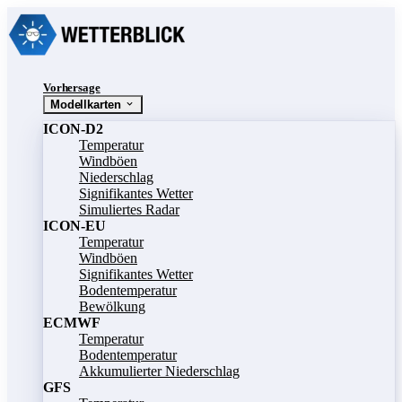
Vorhersage
Modellkarten
ICON-D2
Temperatur
Windböen
Niederschlag
Signifikantes Wetter
Simuliertes Radar
ICON-EU
Temperatur
Windböen
Signifikantes Wetter
Bodentemperatur
Bewölkung
ECMWF
Temperatur
Bodentemperatur
Akkumulierter Niederschlag
GFS