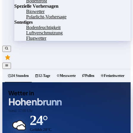
Bodenfrost
Spezielle Vorhersagen
Biowetter
Polarlicht-Vorhersage
Sonstiges
Bodenfeuchtigkeit
Luftverschmutzung
Flugwetter
24 Stunden
12-Tage
Messwerte
Pollen
Freizeitwetter
Wetter in
Hohenbrunn
Stand: 17:00 Uhr
24°
Gefühlt 28°C