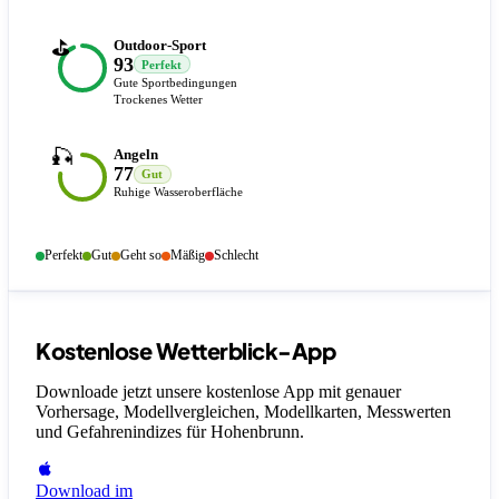
⛳
Outdoor-Sport
93
Perfekt
Gute Sportbedingungen
Trockenes Wetter
🎣
Angeln
77
Gut
Ruhige Wasseroberfläche
Perfekt
Gut
Geht so
Mäßig
Schlecht
Kostenlose Wetterblick-App
Downloade jetzt unsere kostenlose App mit genauer
Vorhersage, Modellvergleichen, Modellkarten, Messwerten
und Gefahrenindizes
für Hohenbrunn
.
Download im