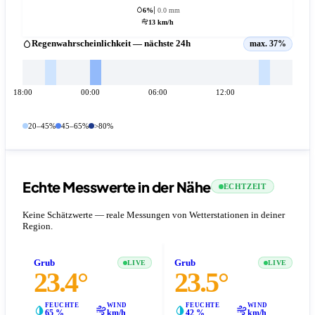
6%
0.0 mm
13 km/h
Regenwahrscheinlichkeit — nächste 24h
max. 37%
18:00
00:00
06:00
12:00
20–45%
45–65%
>80%
Echte Messwerte in der Nähe
ECHTZEIT
Keine Schätzwerte — reale Messungen von Wetterstationen in deiner
Region.
Grub
Grub
LIVE
LIVE
23.4°
23.5°
FEUCHTE
WIND
FEUCHTE
WIND
65 %
km/h
42 %
km/h