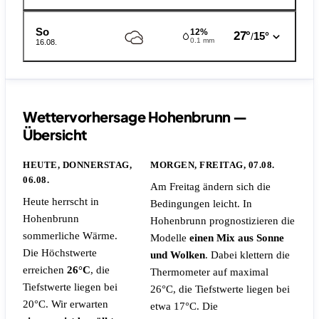
So
12%
27°
15°
/
0.1 mm
16.08.
Wettervorhersage Hohenbrunn —
Übersicht
HEUTE, DONNERSTAG,
MORGEN, FREITAG, 07.08.
06.08.
Am Freitag ändern sich die
Heute herrscht in
Bedingungen leicht. In
Hohenbrunn
Hohenbrunn prognostizieren die
sommerliche Wärme.
Modelle
einen Mix aus Sonne
Die Höchstwerte
und Wolken
. Dabei klettern die
erreichen
26°C
, die
Thermometer auf maximal
Tiefstwerte liegen bei
26°C, die Tiefstwerte liegen bei
20°C. Wir erwarten
etwa 17°C.
Die