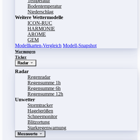
Temperatur
Bodentemperatur
Niederschlag
Weitere Wettermodelle
ICON-RUC
HARMONIE
AROME
GEM
Modellkarten-Vergleich
Modell-Snapshot
Warnungen
Ticker
Radar
Radar
Regenradar
Regensumme 1h
Regensumme 6h
Regensumme 12h
Unwetter
Stormtracker
Hagelgrößen
Schneemonitor
Blitzortung
Starkregenwarnung
Messwerte