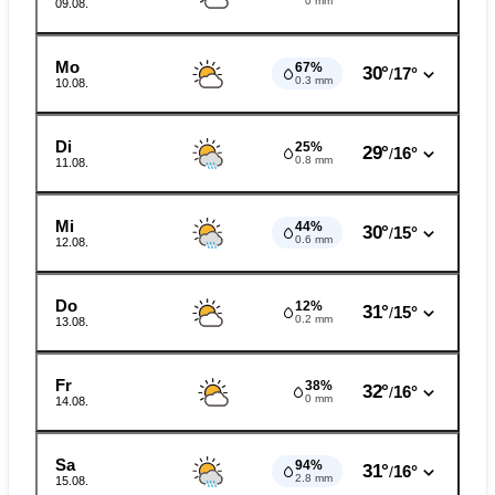
0 mm
09.08.
Mo
67%
30°
17°
/
0.3 mm
10.08.
Di
25%
29°
16°
/
0.8 mm
11.08.
Mi
44%
30°
15°
/
0.6 mm
12.08.
Do
12%
31°
15°
/
0.2 mm
13.08.
Fr
38%
32°
16°
/
0 mm
14.08.
Sa
94%
31°
16°
/
2.8 mm
15.08.