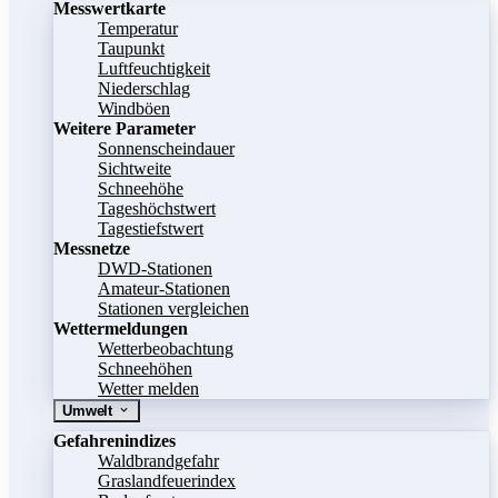
Messwertkarte
Temperatur
Taupunkt
Luftfeuchtigkeit
Niederschlag
Windböen
Weitere Parameter
Sonnenscheindauer
Sichtweite
Schneehöhe
Tageshöchstwert
Tagestiefstwert
Messnetze
DWD-Stationen
Amateur-Stationen
Stationen vergleichen
Wettermeldungen
Wetterbeobachtung
Schneehöhen
Wetter melden
Umwelt
Gefahrenindizes
Waldbrandgefahr
Graslandfeuerindex