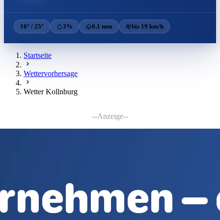
16° / 25°
3%
0.1 mm
bis 19 km/h
Startseite
Wettervorhersage
Wetter Kollnburg
--Anzeige--