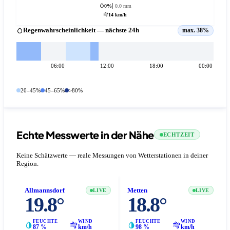
0%
0.0 mm
14 km/h
Regenwahrscheinlichkeit — nächste 24h
max. 38%
06:00
12:00
18:00
00:00
20–45%
45–65%
>80%
Echte Messwerte in der Nähe
ECHTZEIT
Keine Schätzwerte — reale Messungen von Wetterstationen in deiner
Region.
Allmannsdorf
Metten
LIVE
LIVE
19.8°
18.8°
FEUCHTE
WIND
FEUCHTE
WIND
87 %
km/h
98 %
km/h