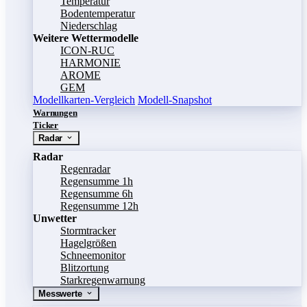
Temperatur
Bodentemperatur
Niederschlag
Weitere Wettermodelle
ICON-RUC
HARMONIE
AROME
GEM
Modellkarten-Vergleich
Modell-Snapshot
Warnungen
Ticker
Radar
Radar
Regenradar
Regensumme 1h
Regensumme 6h
Regensumme 12h
Unwetter
Stormtracker
Hagelgrößen
Schneemonitor
Blitzortung
Starkregenwarnung
Messwerte