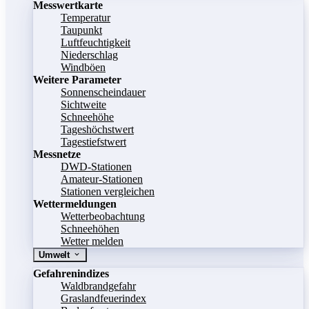
Messwertkarte
Temperatur
Taupunkt
Luftfeuchtigkeit
Niederschlag
Windböen
Weitere Parameter
Sonnenscheindauer
Sichtweite
Schneehöhe
Tageshöchstwert
Tagestiefstwert
Messnetze
DWD-Stationen
Amateur-Stationen
Stationen vergleichen
Wettermeldungen
Wetterbeobachtung
Schneehöhen
Wetter melden
Umwelt
Gefahrenindizes
Waldbrandgefahr
Graslandfeuerindex