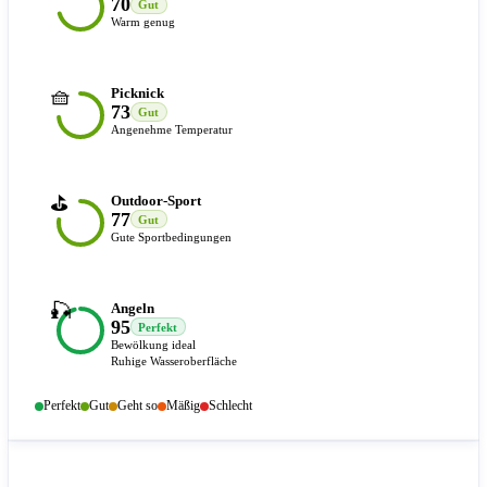
70
Gut
Warm genug
🧺
Picknick
73
Gut
Angenehme Temperatur
⛳
Outdoor-Sport
77
Gut
Gute Sportbedingungen
🎣
Angeln
95
Perfekt
Bewölkung ideal
Ruhige Wasseroberfläche
Perfekt
Gut
Geht so
Mäßig
Schlecht