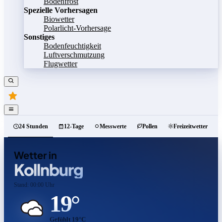
Bodenfrost
Spezielle Vorhersagen
Biowetter
Polarlicht-Vorhersage
Sonstiges
Bodenfeuchtigkeit
Luftverschmutzung
Flugwetter
24 Stunden
12-Tage
Messwerte
Pollen
Freizeitwetter
Wetter in
Kollnburg
Stand: 00:00 Uhr
19°
Gefühlt 19°C