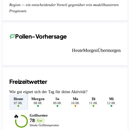
Region — ein entscheidender Vorteil gegenüber rein modellbasierten
Prognosen.
Pollen-Vorhersage
Heute
Morgen
Übermorgen
Freizeitwetter
Wie gut eignet sich der Tag für deine Aktivität?
Heute
Morgen
So
Mo
Di
Mi
D
07.08.
08.08.
09.08.
10.08.
11.08.
12.08.
13.
🔥
Grillwetter
78
Gut
Ideale Grilltemperatur