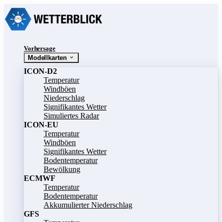
Vorhersage
Modellkarten
ICON-D2
Temperatur
Windböen
Niederschlag
Signifikantes Wetter
Simuliertes Radar
ICON-EU
Temperatur
Windböen
Signifikantes Wetter
Bodentemperatur
Bewölkung
ECMWF
Temperatur
Bodentemperatur
Akkumulierter Niederschlag
GFS