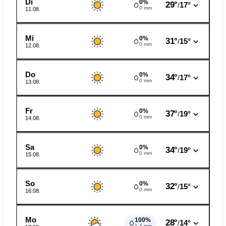
Di
0%
29°
17°
/
0 mm
11.08.
Mi
0%
31°
15°
/
0 mm
12.08.
Do
0%
34°
17°
/
0 mm
13.08.
Fr
0%
37°
19°
/
0 mm
14.08.
Sa
0%
34°
19°
/
0 mm
15.08.
So
0%
32°
15°
/
0 mm
16.08.
Mo
100%
28°
14°
/
1.4 mm