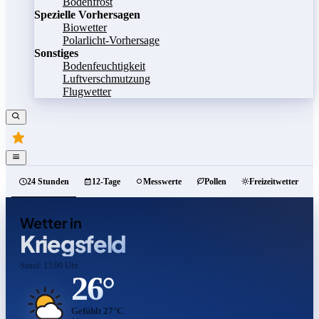
Bodenfrost
Spezielle Vorhersagen
Biowetter
Polarlicht-Vorhersage
Sonstiges
Bodenfeuchtigkeit
Luftverschmutzung
Flugwetter
24 Stunden
12-Tage
Messwerte
Pollen
Freizeitwetter
Wetter in
Kriegsfeld
Stand: 13:00 Uhr
26°
Gefühlt 27°C