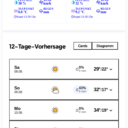
FEUCHTE
WIND
FEUCHTE
WIND
30 %
km/h
32 %
km/h
TAUPUNKT
REGEN
TAUPUNKT
REGEN
6.6 °C
mm
9.2 °C
mm
Stand 13:30 Uhr
Stand 13:30 Uhr
12-Tage-Vorhersage
Cards
Diagramm
Sa
0%
29°
22°
/
0 mm
08.08.
So
43%
32°
17°
/
0 mm
09.08.
Mo
0%
34°
19°
/
0 mm
10.08.