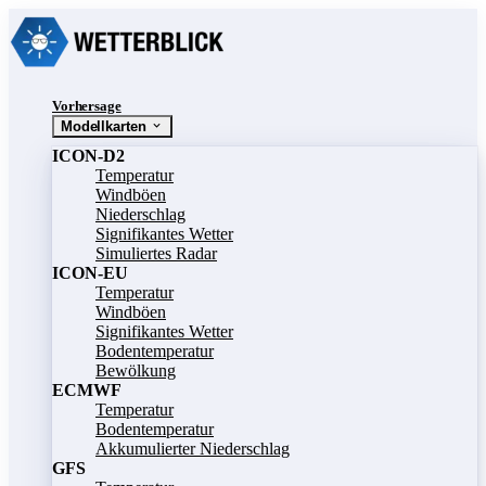
Vorhersage
Modellkarten
ICON-D2
Temperatur
Windböen
Niederschlag
Signifikantes Wetter
Simuliertes Radar
ICON-EU
Temperatur
Windböen
Signifikantes Wetter
Bodentemperatur
Bewölkung
ECMWF
Temperatur
Bodentemperatur
Akkumulierter Niederschlag
GFS