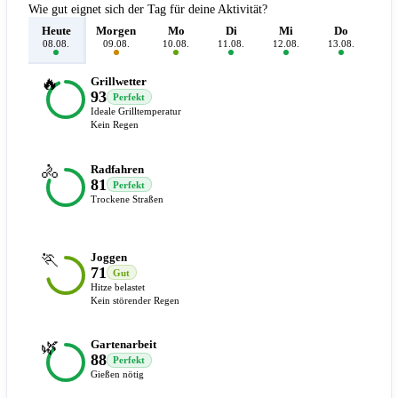
Wie gut eignet sich der Tag für deine Aktivität?
Heute
Morgen
Mo
Di
Mi
Do
F
08.08.
09.08.
10.08.
11.08.
12.08.
13.08.
14.
🔥
Grillwetter
93
Perfekt
Ideale Grilltemperatur
Kein Regen
🚴
Radfahren
81
Perfekt
Trockene Straßen
🏃
Joggen
71
Gut
Hitze belastet
Kein störender Regen
🌿
Gartenarbeit
88
Perfekt
Gießen nötig