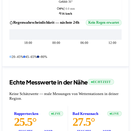
Gefühlt 31°
0%
0.0 mm
16 km/h
Regenwahrscheinlichkeit — nächste 24h
Kein Regen erwartet
18:00
00:00
06:00
12:00
20–45%
45–65%
>80%
Echte Messwerte in der Nähe
ECHTZEIT
Keine Schätzwerte — reale Messungen von Wetterstationen in deiner
Region.
Ruppertsecken
Bad Kreuznach
LIVE
LIVE
25.5°
27.5°