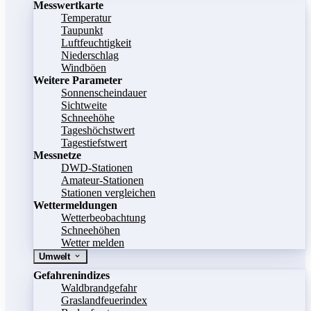
Messwertkarte
Temperatur
Taupunkt
Luftfeuchtigkeit
Niederschlag
Windböen
Weitere Parameter
Sonnenscheindauer
Sichtweite
Schneehöhe
Tageshöchstwert
Tagestiefstwert
Messnetze
DWD-Stationen
Amateur-Stationen
Stationen vergleichen
Wettermeldungen
Wetterbeobachtung
Schneehöhen
Wetter melden
Umwelt
Gefahrenindizes
Waldbrandgefahr
Graslandfeuerindex