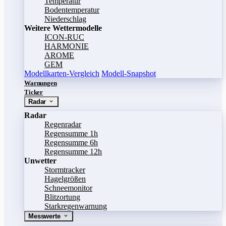
Temperatur
Bodentemperatur
Niederschlag
Weitere Wettermodelle
ICON-RUC
HARMONIE
AROME
GEM
Modellkarten-Vergleich
Modell-Snapshot
Warnungen
Ticker
Radar
Radar
Regenradar
Regensumme 1h
Regensumme 6h
Regensumme 12h
Unwetter
Stormtracker
Hagelgrößen
Schneemonitor
Blitzortung
Starkregenwarnung
Messwerte