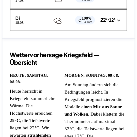
17.08.
Di
100%
22°
12°
/
0.4 mm
18.08.
Wettervorhersage Kriegsfeld —
Übersicht
HEUTE, SAMSTAG,
MORGEN, SONNTAG, 09.08.
08.08.
Am Sonntag ändern sich die
Heute herrscht in
Bedingungen leicht. In
Kriegsfeld sommerliche
Kriegsfeld prognostizieren die
Wärme. Die
Modelle
einen Mix aus Sonne
Höchstwerte erreichen
und Wolken
. Dabei klettern die
29°C
, die Tiefstwerte
Thermometer auf maximal
liegen bei 22°C. Wir
32°C, die Tiefstwerte liegen bei
erwarten
strahlenden
etwa 17°C.
Die