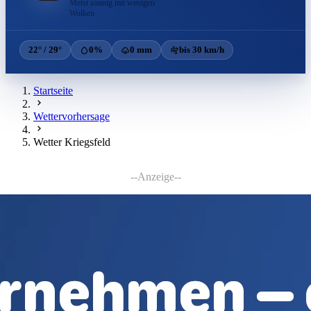
Meist sonnig mit wenigen
Wolken
22° / 29°
0%
0 mm
bis 30 km/h
Startseite
Wettervorhersage
Wetter Kriegsfeld
--Anzeige--