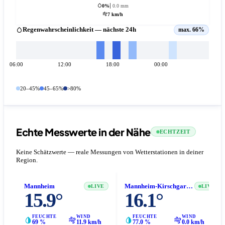
0%
0.0 mm
7 km/h
Regenwahrscheinlichkeit — nächste 24h
max. 66%
06:00
12:00
18:00
00:00
20–45%
45–65%
>80%
Echte Messwerte in der Nähe
ECHTZEIT
Keine Schätzwerte — reale Messungen von Wetterstationen in deiner
Region.
Mannheim
Mannheim-Kirschgartshausen
LIVE
LIVE
15.9°
16.1°
FEUCHTE
WIND
FEUCHTE
WIND
69 %
11.9 km/h
77.0 %
0.0 km/h