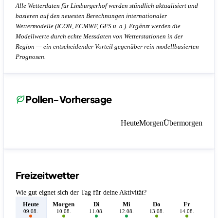
Alle Wetterdaten für Limburgerhof werden stündlich aktualisiert und
basieren auf den neuesten Berechnungen internationaler
Wettermodelle (ICON, ECMWF, GFS u. a.). Ergänzt werden die
Modellwerte durch echte Messdaten von Wetterstationen in der
Region — ein entscheidender Vorteil gegenüber rein modellbasierten
Prognosen.
Pollen-Vorhersage
Heute
Morgen
Übermorgen
Freizeitwetter
Wie gut eignet sich der Tag für deine Aktivität?
Heute
Morgen
Di
Mi
Do
Fr
S
09.08.
10.08.
11.08.
12.08.
13.08.
14.08.
15.