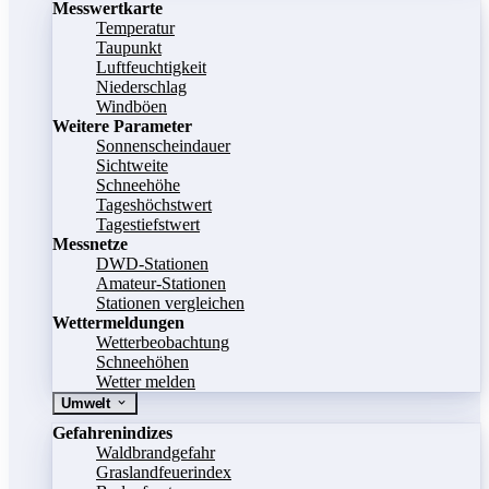
Messwertkarte
Temperatur
Taupunkt
Luftfeuchtigkeit
Niederschlag
Windböen
Weitere Parameter
Sonnenscheindauer
Sichtweite
Schneehöhe
Tageshöchstwert
Tagestiefstwert
Messnetze
DWD-Stationen
Amateur-Stationen
Stationen vergleichen
Wettermeldungen
Wetterbeobachtung
Schneehöhen
Wetter melden
Umwelt
Gefahrenindizes
Waldbrandgefahr
Graslandfeuerindex