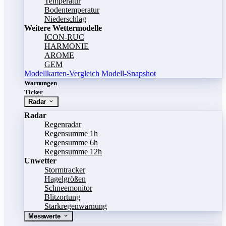
Temperatur
Bodentemperatur
Niederschlag
Weitere Wettermodelle
ICON-RUC
HARMONIE
AROME
GEM
Modellkarten-Vergleich
Modell-Snapshot
Warnungen
Ticker
Radar
Radar
Regenradar
Regensumme 1h
Regensumme 6h
Regensumme 12h
Unwetter
Stormtracker
Hagelgrößen
Schneemonitor
Blitzortung
Starkregenwarnung
Messwerte