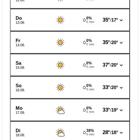
12.08.
Do
0%
35°
17°
/
0 mm
13.08.
Fr
0%
35°
20°
/
0 mm
14.08.
Sa
0%
37°
20°
/
0 mm
15.08.
So
0%
33°
20°
/
0 mm
16.08.
Mo
0%
33°
19°
/
0 mm
17.08.
Di
38%
28°
18°
/
0 mm
18.08.