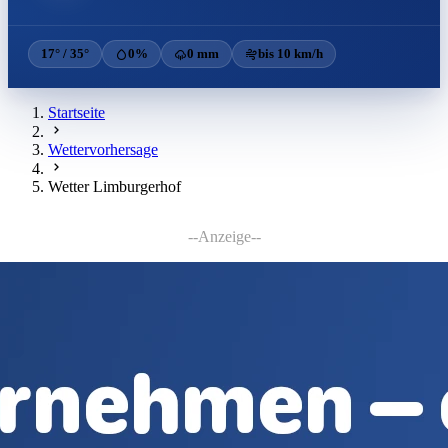
17° / 35°
0%
0 mm
bis 10 km/h
Startseite
Wettervorhersage
Wetter Limburgerhof
--Anzeige--