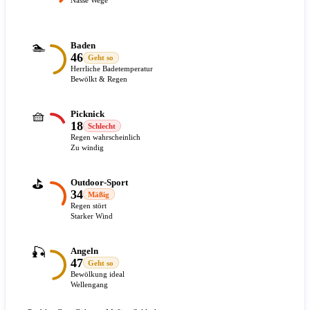
Nasse Wege
🏊
Baden
46
Geht so
Herrliche Badetemperatur
Bewölkt & Regen
🧺
Picknick
18
Schlecht
Regen wahrscheinlich
Zu windig
⛳
Outdoor-Sport
34
Mäßig
Regen stört
Starker Wind
🎣
Angeln
47
Geht so
Bewölkung ideal
Wellengang