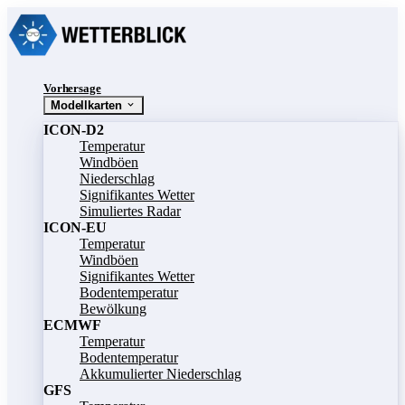
Vorhersage
Modellkarten
ICON-D2
Temperatur
Windböen
Niederschlag
Signifikantes Wetter
Simuliertes Radar
ICON-EU
Temperatur
Windböen
Signifikantes Wetter
Bodentemperatur
Bewölkung
ECMWF
Temperatur
Bodentemperatur
Akkumulierter Niederschlag
GFS