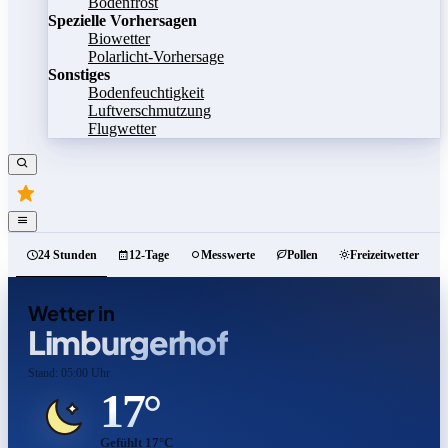
Bodenfrost
Spezielle Vorhersagen
Biowetter
Polarlicht-Vorhersage
Sonstiges
Bodenfeuchtigkeit
Luftverschmutzung
Flugwetter
24 Stunden
12-Tage
Messwerte
Pollen
Freizeitwetter
Wetter in
Limburgerhof
Stand: 05:00 Uhr
17°
Gefühlt 17°C