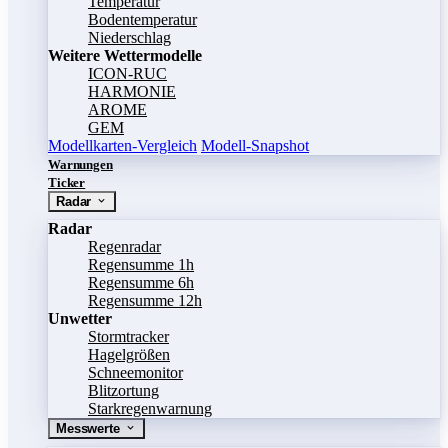
Temperatur
Bodentemperatur
Niederschlag
Weitere Wettermodelle
ICON-RUC
HARMONIE
AROME
GEM
Modellkarten-Vergleich
Modell-Snapshot
Warnungen
Ticker
Radar
Radar
Regenradar
Regensumme 1h
Regensumme 6h
Regensumme 12h
Unwetter
Stormtracker
Hagelgrößen
Schneemonitor
Blitzortung
Starkregenwarnung
Messwerte