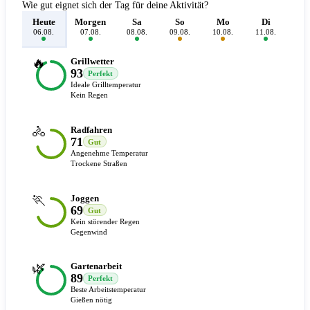
Wie gut eignet sich der Tag für deine Aktivität?
Heute
Morgen
Sa
So
Mo
Di
M
06.08.
07.08.
08.08.
09.08.
10.08.
11.08.
12.
🔥
Grillwetter
93
Perfekt
Ideale Grilltemperatur
Kein Regen
🚴
Radfahren
71
Gut
Angenehme Temperatur
Trockene Straßen
🏃
Joggen
69
Gut
Kein störender Regen
Gegenwind
🌿
Gartenarbeit
89
Perfekt
Beste Arbeitstemperatur
Gießen nötig