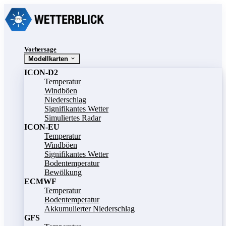
Vorhersage
Modellkarten
ICON-D2
Temperatur
Windböen
Niederschlag
Signifikantes Wetter
Simuliertes Radar
ICON-EU
Temperatur
Windböen
Signifikantes Wetter
Bodentemperatur
Bewölkung
ECMWF
Temperatur
Bodentemperatur
Akkumulierter Niederschlag
GFS