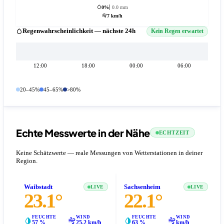
0%
0.0 mm
7 km/h
Regenwahrscheinlichkeit — nächste 24h
Kein Regen erwartet
12:00
18:00
00:00
06:00
20–45%
45–65%
>80%
Echte Messwerte in der Nähe
ECHTZEIT
Keine Schätzwerte — reale Messungen von Wetterstationen in deiner
Region.
Waibstadt
Sachsenheim
LIVE
LIVE
23.1°
22.1°
FEUCHTE
WIND
FEUCHTE
WIND
57 %
25.2 km/h
63 %
km/h