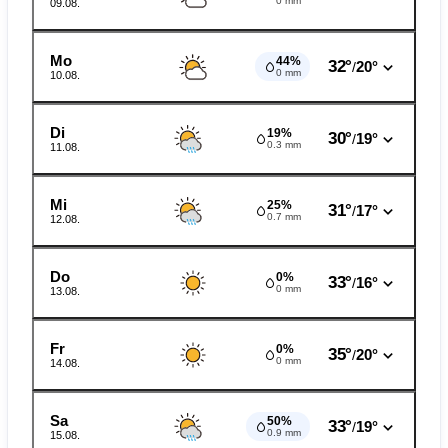
0 mm
09.08.
Mo
44%
32°
20°
/
0 mm
10.08.
Di
19%
30°
19°
/
0.3 mm
11.08.
Mi
25%
31°
17°
/
0.7 mm
12.08.
Do
0%
33°
16°
/
0 mm
13.08.
Fr
0%
35°
20°
/
0 mm
14.08.
Sa
50%
33°
19°
/
0.9 mm
15.08.