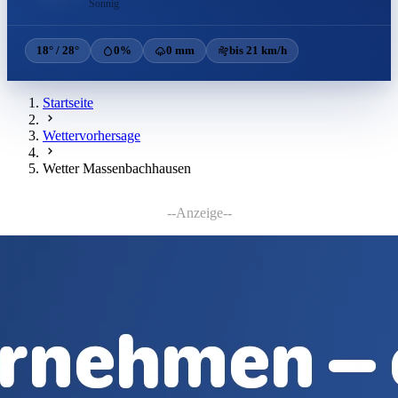
Sonnig
18° / 28°
0%
0 mm
bis 21 km/h
Startseite
Wettervorhersage
Wetter Massenbachhausen
--Anzeige--