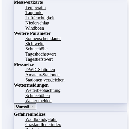
Messwertkarte
Temperatur
Taupunkt
Luftfeuchtigkeit
Niederschlag
Windböen
Weitere Parameter
Sonnenscheindauer
Sichtweite
Schneehöhe
Tageshöchstwert
Tagestiefstwert
Messnetze
DWD-Stationen
Amateur-Stationen
Stationen vergleichen
Wettermeldungen
Wetterbeobachtung
Schneehöhen
Wetter melden
Umwelt
Gefahrenindizes
Waldbrandgefahr
Graslandfeuerindex