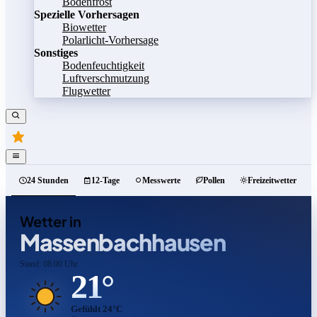
Bodenfrost
Spezielle Vorhersagen
Biowetter
Polarlicht-Vorhersage
Sonstiges
Bodenfeuchtigkeit
Luftverschmutzung
Flugwetter
24 Stunden
12-Tage
Messwerte
Pollen
Freizeitwetter
Wetter in
Massenbachhausen
Stand: 08:00 Uhr
21°
Gefühlt 24°C