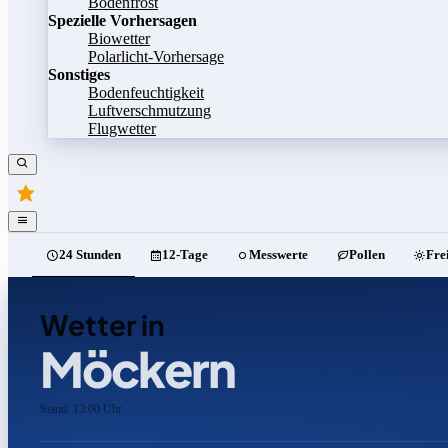
Bodenfrost
Spezielle Vorhersagen
Biowetter
Polarlicht-Vorhersage
Sonstiges
Bodenfeuchtigkeit
Luftverschmutzung
Flugwetter
24 Stunden
12-Tage
Messwerte
Pollen
Fre
Wetter in
Möckern
Stand: 13:00 Uhr