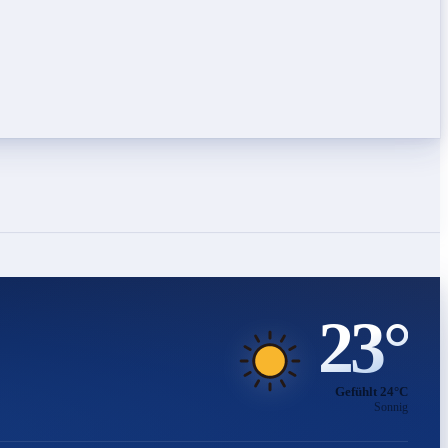
23°
Gefühlt 24°C
Sonnig