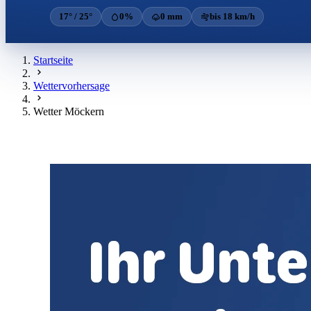
17° / 25°
0%
0 mm
bis 18 km/h
Startseite
Wettervorhersage
Wetter Möckern