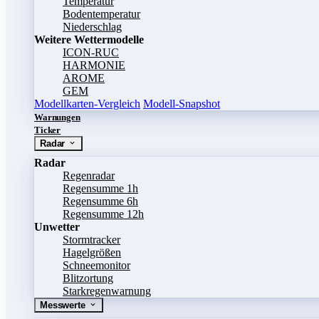
Temperatur
Bodentemperatur
Niederschlag
Weitere Wettermodelle
ICON-RUC
HARMONIE
AROME
GEM
Modellkarten-Vergleich
Modell-Snapshot
Warnungen
Ticker
Radar
Radar
Regenradar
Regensumme 1h
Regensumme 6h
Regensumme 12h
Unwetter
Stormtracker
Hagelgrößen
Schneemonitor
Blitzortung
Starkregenwarnung
Messwerte