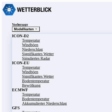
Vorhersage
Modellkarten
ICON-D2
Temperatur
Windböen
Niederschlag
Signifikantes Wetter
Simuliertes Radar
ICON-EU
Temperatur
Windböen
Signifikantes Wetter
Bodentemperatur
Bewölkung
ECMWF
Temperatur
Bodentemperatur
Akkumulierter Niederschlag
GFS