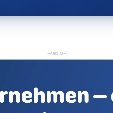
--Anzeige--