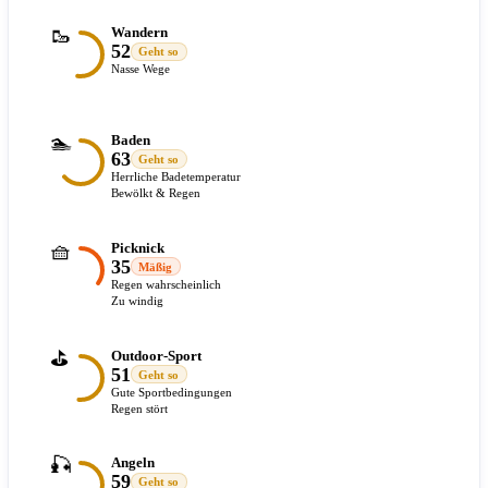
🥾
Wandern
52
Geht so
Nasse Wege
🏊
Baden
63
Geht so
Herrliche Badetemperatur
Bewölkt & Regen
🧺
Picknick
35
Mäßig
Regen wahrscheinlich
Zu windig
⛳
Outdoor-Sport
51
Geht so
Gute Sportbedingungen
Regen stört
🎣
Angeln
59
Geht so