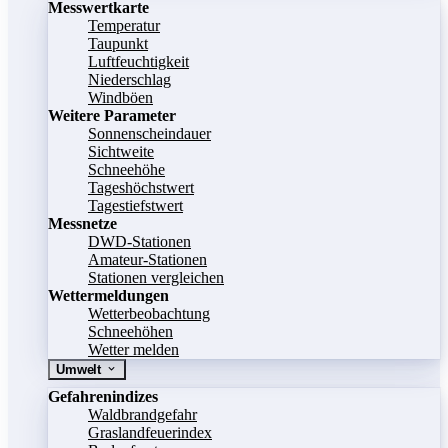
Messwertkarte
Temperatur
Taupunkt
Luftfeuchtigkeit
Niederschlag
Windböen
Weitere Parameter
Sonnenscheindauer
Sichtweite
Schneehöhe
Tageshöchstwert
Tagestiefstwert
Messnetze
DWD-Stationen
Amateur-Stationen
Stationen vergleichen
Wettermeldungen
Wetterbeobachtung
Schneehöhen
Wetter melden
Umwelt
Gefahrenindizes
Waldbrandgefahr
Graslandfeuerindex