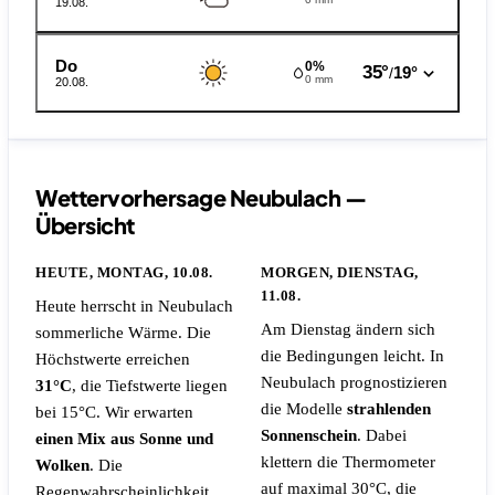
19.08.
Do
0%
35°
19°
/
0 mm
20.08.
Wettervorhersage Neubulach —
Übersicht
HEUTE, MONTAG, 10.08.
MORGEN, DIENSTAG,
11.08.
Heute herrscht in Neubulach
Am Dienstag ändern sich
sommerliche Wärme. Die
die Bedingungen leicht. In
Höchstwerte erreichen
Neubulach prognostizieren
31°C
, die Tiefstwerte liegen
die Modelle
strahlenden
bei 15°C. Wir erwarten
Sonnenschein
. Dabei
einen Mix aus Sonne und
klettern die Thermometer
Wolken
.
Die
auf maximal 30°C, die
Regenwahrscheinlichkeit