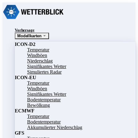
Vorhersage
Modellkarten
ICON-D2
Temperatur
Windböen
Niederschlag
Signifikantes Wetter
Simuliertes Radar
ICON-EU
Temperatur
Windböen
Signifikantes Wetter
Bodentemperatur
Bewölkung
ECMWF
Temperatur
Bodentemperatur
Akkumulierter Niederschlag
GFS