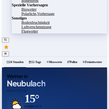
Bodenfrost
Spezielle Vorhersagen
Biowetter
Polarlicht-Vorhersage
Sonstiges
Bodenfeuchtigkeit
Luftverschmutzung
Flugwetter
24 Stunden
12-Tage
Messwerte
Pollen
Freizeitwetter
Wetter in
Neubulach
Stand: 07:00 Uhr
15°
Gefühlt 15°C