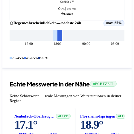
Gefühlt 17°
0%
0.0 mm
6 km/h
Regenwahrscheinlichkeit — nächste 24h
max. 65%
12:00
18:00
00:00
06:00
20–45%
45–65%
>80%
Echte Messwerte in der Nähe
ECHTZEIT
Keine Schätzwerte — reale Messungen von Wetterstationen in deiner
Region.
Neubulach-Oberhaugstett
Pforzheim-Ispringen
LIVE
LIVE
17.1°
18.9°