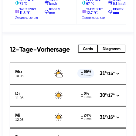
FEUCHTE
WIND
FEUCHTE
WIND
71 %
km/h
67 %
6.1 km/h
TAUPUNKT
REGEN
TAUPUNKT
REGEN
11.8 °C
mm
12.7 °C
mm
Stand 07:30 Uhr
Stand 07:30 Uhr
12-Tage-Vorhersage
Cards
Diagramm
Mo
65%
31°
15°
/
0 mm
10.08.
Di
0%
30°
17°
/
0 mm
11.08.
Mi
24%
31°
16°
/
0 mm
12.08.