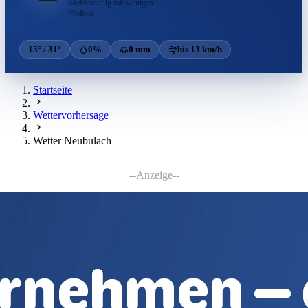
Meist sonnig mit wenigen
Wolken
15° / 31°
0%
0 mm
bis 13 km/h
Startseite
Wettervorhersage
Wetter Neubulach
--Anzeige--