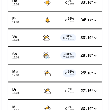
Do
0%
33°
16°
/
0 mm
13.08.
Fr
25%
34°
17°
/
0 mm
14.08.
Sa
50%
33°
19°
/
2.4 mm
15.08.
So
88%
28°
18°
/
0.5 mm
16.08.
Mo
75%
25°
16°
/
0 mm
17.08.
Di
0%
27°
16°
/
0 mm
18.08.
Mi
0%
32°
14°
/
0 mm