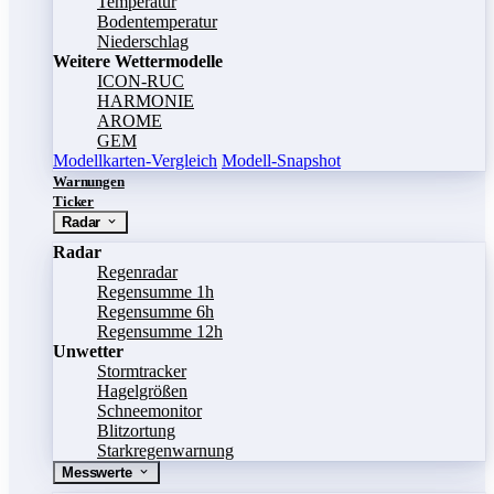
Temperatur
Bodentemperatur
Niederschlag
Weitere Wettermodelle
ICON-RUC
HARMONIE
AROME
GEM
Modellkarten-Vergleich
Modell-Snapshot
Warnungen
Ticker
Radar
Radar
Regenradar
Regensumme 1h
Regensumme 6h
Regensumme 12h
Unwetter
Stormtracker
Hagelgrößen
Schneemonitor
Blitzortung
Starkregenwarnung
Messwerte