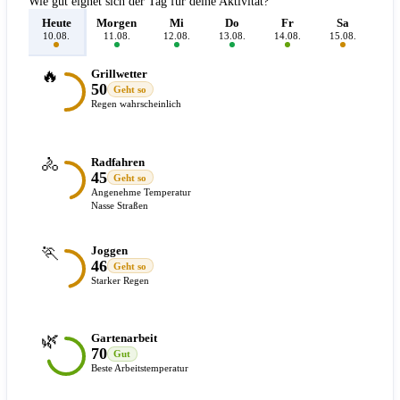
Wie gut eignet sich der Tag für deine Aktivität?
Heute
Morgen
Mi
Do
Fr
Sa
S
10.08.
11.08.
12.08.
13.08.
14.08.
15.08.
16.
🔥
Grillwetter
50
Geht so
Regen wahrscheinlich
🚴
Radfahren
45
Geht so
Angenehme Temperatur
Nasse Straßen
🏃
Joggen
46
Geht so
Starker Regen
🌿
Gartenarbeit
70
Gut
Beste Arbeitstemperatur