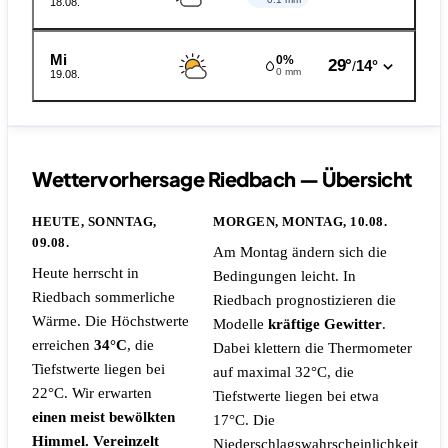
18.08.
Mi
0%
29°
14°
/
0 mm
19.08.
Wettervorhersage Riedbach — Übersicht
HEUTE, SONNTAG,
MORGEN, MONTAG, 10.08.
09.08.
Am Montag ändern sich die
Heute herrscht in
Bedingungen leicht. In
Riedbach sommerliche
Riedbach prognostizieren die
Wärme. Die Höchstwerte
Modelle
kräftige Gewitter
.
erreichen
34°C
, die
Dabei klettern die Thermometer
Tiefstwerte liegen bei
auf maximal 32°C, die
22°C. Wir erwarten
Tiefstwerte liegen bei etwa
einen meist bewölkten
17°C.
Die
Himmel. Vereinzelt
Niederschlagswahrscheinlichkeit