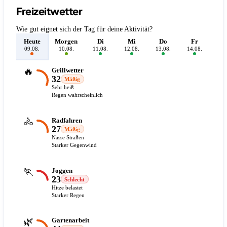
Freizeitwetter
Wie gut eignet sich der Tag für deine Aktivität?
Heute
Morgen
Di
Mi
Do
Fr
S
09.08.
10.08.
11.08.
12.08.
13.08.
14.08.
15.
🔥
Grillwetter
32
Mäßig
Sehr heiß
Regen wahrscheinlich
🚴
Radfahren
27
Mäßig
Nasse Straßen
Starker Gegenwind
🏃
Joggen
23
Schlecht
Hitze belastet
Starker Regen
🌿
Gartenarbeit