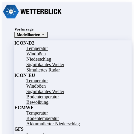
Vorhersage
Modellkarten
ICON-D2
Temperatur
Windböen
Niederschlag
Signifikantes Wetter
Simuliertes Radar
ICON-EU
Temperatur
Windböen
Signifikantes Wetter
Bodentemperatur
Bewölkung
ECMWF
Temperatur
Bodentemperatur
Akkumulierter Niederschlag
GFS