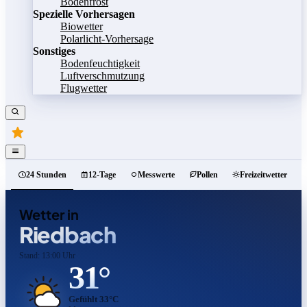
Bodenfrost
Spezielle Vorhersagen
Biowetter
Polarlicht-Vorhersage
Sonstiges
Bodenfeuchtigkeit
Luftverschmutzung
Flugwetter
24 Stunden
12-Tage
Messwerte
Pollen
Freizeitwetter
Wetter in
Riedbach
Stand: 13:00 Uhr
31°
Gefühlt 33°C