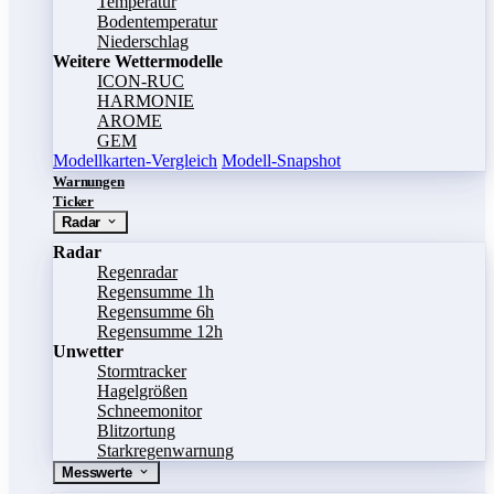
Temperatur
Bodentemperatur
Niederschlag
Weitere Wettermodelle
ICON-RUC
HARMONIE
AROME
GEM
Modellkarten-Vergleich
Modell-Snapshot
Warnungen
Ticker
Radar
Radar
Regenradar
Regensumme 1h
Regensumme 6h
Regensumme 12h
Unwetter
Stormtracker
Hagelgrößen
Schneemonitor
Blitzortung
Starkregenwarnung
Messwerte