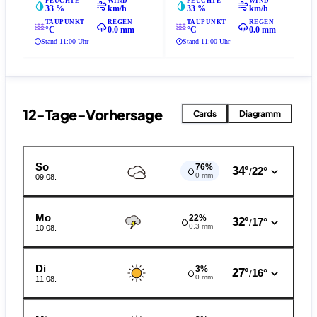
FEUCHTE
WIND
FEUCHTE
WIND
33 %
km/h
33 %
km/h
TAUPUNKT
REGEN
TAUPUNKT
REGEN
°C
0.0 mm
°C
0.0 mm
Stand 11:00 Uhr
Stand 11:00 Uhr
12-Tage-Vorhersage
Cards
Diagramm
So
76%
34°
22°
/
0 mm
09.08.
Mo
22%
32°
17°
/
0.3 mm
10.08.
Di
3%
27°
16°
/
0 mm
11.08.