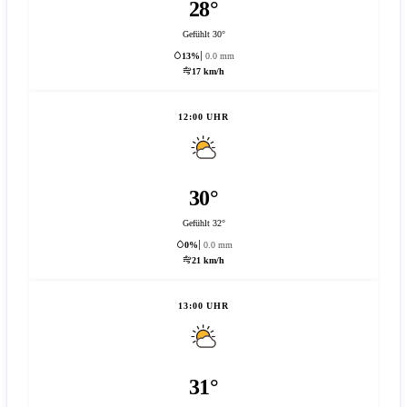
28°
Gefühlt 30°
13%
0.0 mm
17 km/h
12:00 UHR
30°
Gefühlt 32°
0%
0.0 mm
21 km/h
13:00 UHR
31°