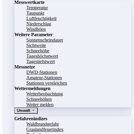
Messwertkarte
Temperatur
Taupunkt
Luftfeuchtigkeit
Niederschlag
Windböen
Weitere Parameter
Sonnenscheindauer
Sichtweite
Schneehöhe
Tageshöchstwert
Tagestiefstwert
Messnetze
DWD-Stationen
Amateur-Stationen
Stationen vergleichen
Wettermeldungen
Wetterbeobachtung
Schneehöhen
Wetter melden
Umwelt
Gefahrenindizes
Waldbrandgefahr
Graslandfeuerindex