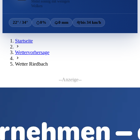
Meist sonnig mit wenigen
Wolken
22° / 34°
0%
0 mm
bis 34 km/h
Startseite
Wettervorhersage
Wetter Riedbach
--Anzeige--