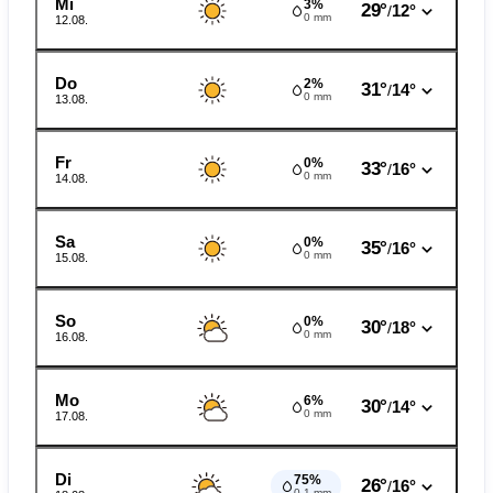
Mi
3%
29°
12°
/
0 mm
12.08.
Do
2%
31°
14°
/
0 mm
13.08.
Fr
0%
33°
16°
/
0 mm
14.08.
Sa
0%
35°
16°
/
0 mm
15.08.
So
0%
30°
18°
/
0 mm
16.08.
Mo
6%
30°
14°
/
0 mm
17.08.
Di
75%
26°
16°
/
0.1 mm