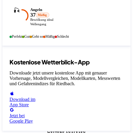
🎣
Angeln
37
Mäßig
Bewölkung ideal
Wellengang
Perfekt
Gut
Geht so
Mäßig
Schlecht
Kostenlose Wetterblick-App
Downloade jetzt unsere kostenlose App mit genauer
Vorhersage, Modellvergleichen, Modellkarten, Messwerten
und Gefahrenindizes
für Riedbach
.
Download im
App Store
Jetzt bei
Google Play
WEITERE ANALYSEN