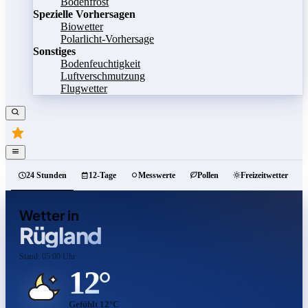
Bodenfrost
Spezielle Vorhersagen
Biowetter
Polarlicht-Vorhersage
Sonstiges
Bodenfeuchtigkeit
Luftverschmutzung
Flugwetter
24 Stunden
12-Tage
Messwerte
Pollen
Freizeitwetter
Wetter in
Rügland
Stand: 05:00 Uhr
12°
Gefühlt 12°C