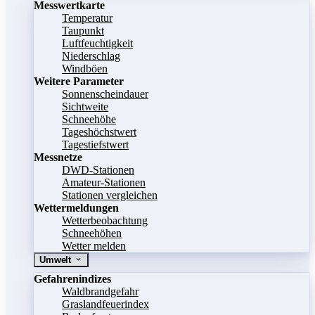
Messwertkarte
Temperatur
Taupunkt
Luftfeuchtigkeit
Niederschlag
Windböen
Weitere Parameter
Sonnenscheindauer
Sichtweite
Schneehöhe
Tageshöchstwert
Tagestiefstwert
Messnetze
DWD-Stationen
Amateur-Stationen
Stationen vergleichen
Wettermeldungen
Wetterbeobachtung
Schneehöhen
Wetter melden
Umwelt
Gefahrenindizes
Waldbrandgefahr
Graslandfeuerindex