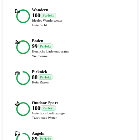
🥾
Wandern
100
Perfekt
Ideales Wanderwetter
Gute Sicht
🏊
Baden
99
Perfekt
Herrliche Badetemperatur
Viel Sonne
🧺
Picknick
88
Perfekt
Kein Regen
⛳
Outdoor-Sport
100
Perfekt
Gute Sportbedingungen
Trockenes Wetter
🎣
Angeln
89
Perfekt