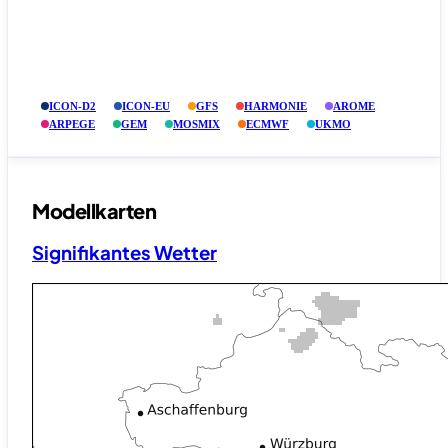
ICON-D2
ICON-EU
GFS
HARMONIE
AROME
ARPEGE
GEM
MOSMIX
ECMWF
UKMO
Modellkarten
Signifikantes Wetter