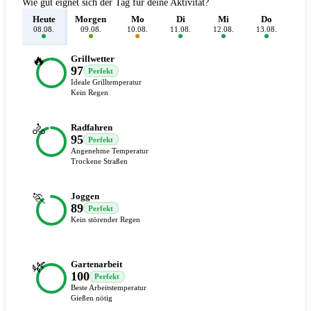
Wie gut eignet sich der Tag für deine Aktivität?
Heute
Morgen
Mo
Di
Mi
Do
F
08.08.
09.08.
10.08.
11.08.
12.08.
13.08.
14.
🔥
Grillwetter
97
Perfekt
Ideale Grilltemperatur
Kein Regen
🚴
Radfahren
95
Perfekt
Angenehme Temperatur
Trockene Straßen
🏃
Joggen
89
Perfekt
Kein störender Regen
🌿
Gartenarbeit
100
Perfekt
Beste Arbeitstemperatur
Gießen nötig