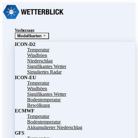
Vorhersage
Modellkarten
ICON-D2
Temperatur
Windböen
Niederschlag
Signifikantes Wetter
Simuliertes Radar
ICON-EU
Temperatur
Windböen
Signifikantes Wetter
Bodentemperatur
Bewölkung
ECMWF
Temperatur
Bodentemperatur
Akkumulierter Niederschlag
GFS