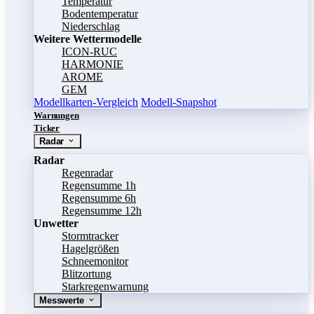
Temperatur
Bodentemperatur
Niederschlag
Weitere Wettermodelle
ICON-RUC
HARMONIE
AROME
GEM
Modellkarten-Vergleich
Modell-Snapshot
Warnungen
Ticker
Radar
Radar
Regenradar
Regensumme 1h
Regensumme 6h
Regensumme 12h
Unwetter
Stormtracker
Hagelgrößen
Schneemonitor
Blitzortung
Starkregenwarnung
Messwerte