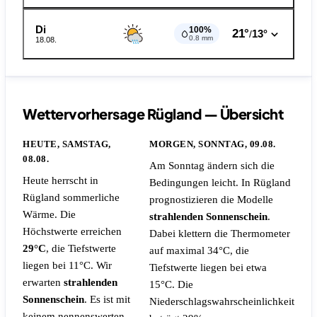
Di
100%
21°
13°
/
0.8 mm
18.08.
Wettervorhersage Rügland — Übersicht
HEUTE, SAMSTAG,
MORGEN, SONNTAG, 09.08.
08.08.
Am Sonntag ändern sich die
Heute herrscht in
Bedingungen leicht. In Rügland
Rügland sommerliche
prognostizieren die Modelle
Wärme. Die
strahlenden Sonnenschein
.
Höchstwerte erreichen
Dabei klettern die Thermometer
29°C
, die Tiefstwerte
auf maximal 34°C, die
liegen bei 11°C. Wir
Tiefstwerte liegen bei etwa
erwarten
strahlenden
15°C.
Die
Sonnenschein
.
Es ist mit
Niederschlagswahrscheinlichkeit
keinem nennenswerten