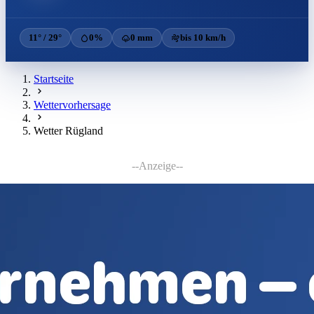
11° / 29°
0%
0 mm
bis 10 km/h
Startseite
Wettervorhersage
Wetter Rügland
--Anzeige--