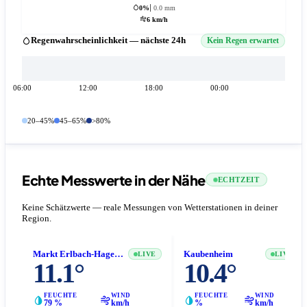
0%
0.0 mm
6 km/h
Regenwahrscheinlichkeit — nächste 24h
Kein Regen erwartet
06:00
12:00
18:00
00:00
20–45%
45–65%
>80%
Echte Messwerte in der Nähe
ECHTZEIT
Keine Schätzwerte — reale Messungen von Wetterstationen in deiner
Region.
Markt Erlbach-Hagenhofen
Kaubenheim
LIVE
LIVE
11.1°
10.4°
FEUCHTE
WIND
FEUCHTE
WIND
79 %
km/h
%
km/h