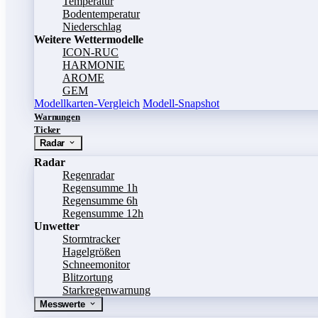
Temperatur
Bodentemperatur
Niederschlag
Weitere Wettermodelle
ICON-RUC
HARMONIE
AROME
GEM
Modellkarten-Vergleich
Modell-Snapshot
Warnungen
Ticker
Radar
Radar
Regenradar
Regensumme 1h
Regensumme 6h
Regensumme 12h
Unwetter
Stormtracker
Hagelgrößen
Schneemonitor
Blitzortung
Starkregenwarnung
Messwerte