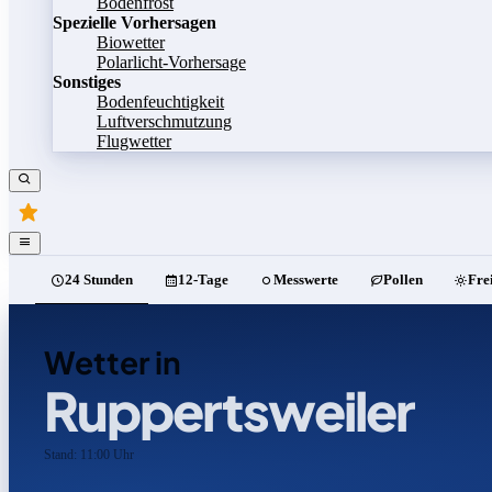
Bodenfrost
Spezielle Vorhersagen
Biowetter
Polarlicht-Vorhersage
Sonstiges
Bodenfeuchtigkeit
Luftverschmutzung
Flugwetter
24 Stunden
12-Tage
Messwerte
Pollen
Fre
Wetter in
Ruppertsweiler
Stand: 11:00 Uhr