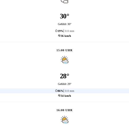
30°
Gefühlt 30°
19%
0.0 mm
36 km/h
15:00 UHR
28°
Gefühlt 29°
86%
0.0 mm
34 km/h
16:00 UHR