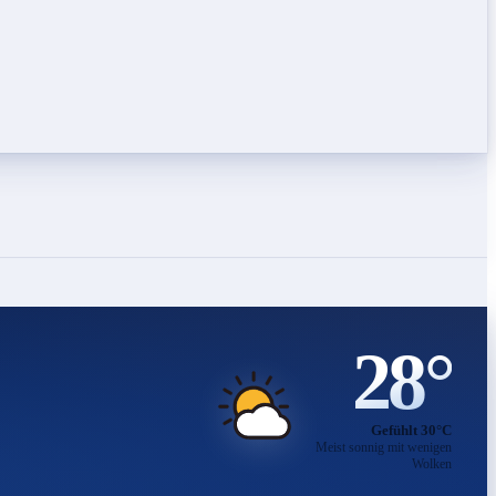
28°
Gefühlt 30°C
Meist sonnig mit wenigen
Wolken