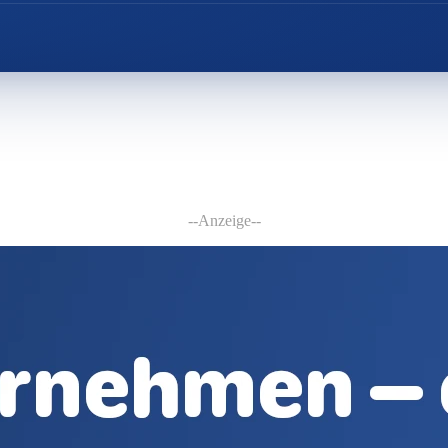
--Anzeige--