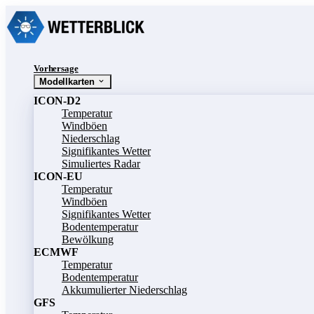
Vorhersage
Modellkarten
ICON-D2
Temperatur
Windböen
Niederschlag
Signifikantes Wetter
Simuliertes Radar
ICON-EU
Temperatur
Windböen
Signifikantes Wetter
Bodentemperatur
Bewölkung
ECMWF
Temperatur
Bodentemperatur
Akkumulierter Niederschlag
GFS