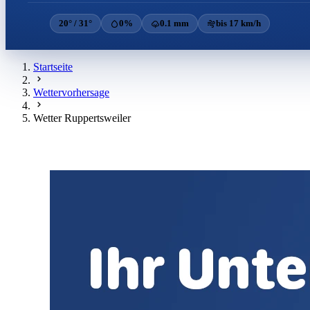
20° / 31°
0%
0.1 mm
bis 17 km/h
Startseite
Wettervorhersage
Wetter Ruppertsweiler