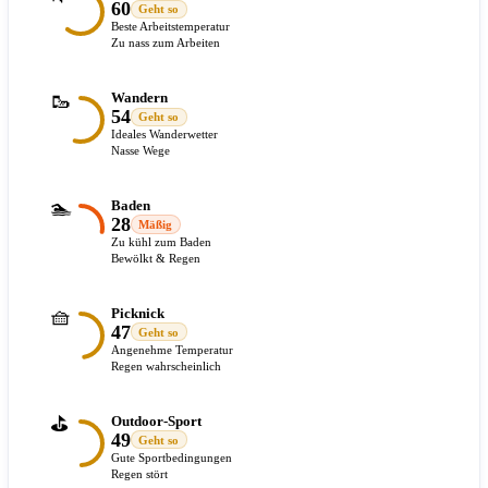
60
Geht so
Beste Arbeitstemperatur
Zu nass zum Arbeiten
🥾
Wandern
54
Geht so
Ideales Wanderwetter
Nasse Wege
🏊
Baden
28
Mäßig
Zu kühl zum Baden
Bewölkt & Regen
🧺
Picknick
47
Geht so
Angenehme Temperatur
Regen wahrscheinlich
⛳
Outdoor-Sport
49
Geht so
Gute Sportbedingungen
Regen stört