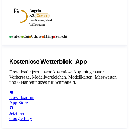
🎣
Angeln
53
Geht so
Bewölkung ideal
Wellengang
Perfekt
Gut
Geht so
Mäßig
Schlecht
Kostenlose Wetterblick-App
Downloade jetzt unsere kostenlose App mit genauer
Vorhersage, Modellvergleichen, Modellkarten, Messwerten
und Gefahrenindizes
für Schmalfeld
.
Download im
App Store
Jetzt bei
Google Play