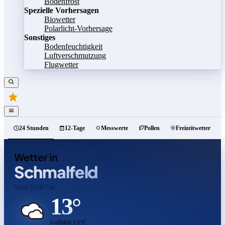
Bodenfrost
Spezielle Vorhersagen
Biowetter
Polarlicht-Vorhersage
Sonstiges
Bodenfeuchtigkeit
Luftverschmutzung
Flugwetter
24 Stunden
12-Tage
Messwerte
Pollen
Freizeitwetter
Wetter in
Schmalfeld
Stand: 05:00 Uhr
13°
Gefühlt 13°C