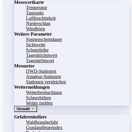
Messwertkarte
Temperatur
Taupunkt
Luftfeuchtigkeit
Niederschlag
Windböen
Weitere Parameter
Sonnenscheindauer
Sichtweite
Schneehöhe
Tageshöchstwert
Tagestiefstwert
Messnetze
DWD-Stationen
Amateur-Stationen
Stationen vergleichen
Wettermeldungen
Wetterbeobachtung
Schneehöhen
Wetter melden
Umwelt
Gefahrenindizes
Waldbrandgefahr
Graslandfeuerindex