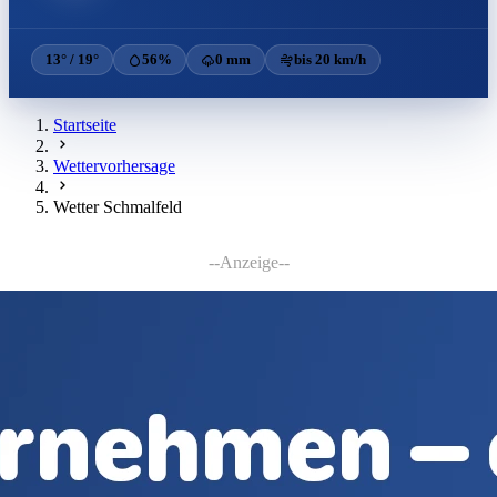
13° / 19°
56%
0 mm
bis 20 km/h
Startseite
Wettervorhersage
Wetter Schmalfeld
--Anzeige--