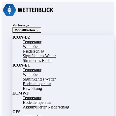
Vorhersage
Modellkarten
ICON-D2
Temperatur
Windböen
Niederschlag
Signifikantes Wetter
Simuliertes Radar
ICON-EU
Temperatur
Windböen
Signifikantes Wetter
Bodentemperatur
Bewölkung
ECMWF
Temperatur
Bodentemperatur
Akkumulierter Niederschlag
GFS