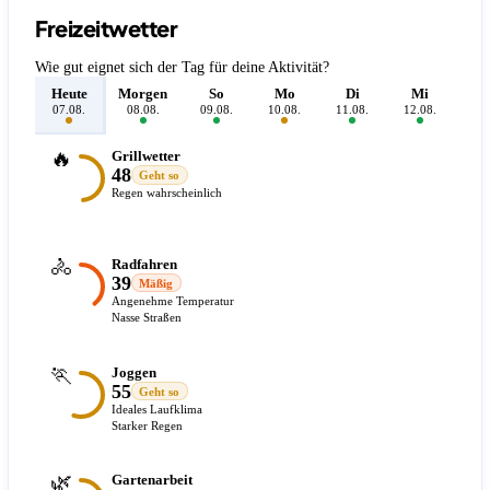
Freizeitwetter
Wie gut eignet sich der Tag für deine Aktivität?
Heute
Morgen
So
Mo
Di
Mi
D
07.08.
08.08.
09.08.
10.08.
11.08.
12.08.
13.
🔥
Grillwetter
48
Geht so
Regen wahrscheinlich
🚴
Radfahren
39
Mäßig
Angenehme Temperatur
Nasse Straßen
🏃
Joggen
55
Geht so
Ideales Laufklima
Starker Regen
🌿
Gartenarbeit