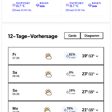
TAUPUNKT
REGEN
TAUPUNKT
REGEN
11.7 °C
mm
11.7 °C
mm
Stand 05:00 Uhr
Stand 05:00 Uhr
12-Tage-Vorhersage
Cards
Diagramm
Fr
81%
19°
13°
/
0 mm
07.08.
Sa
0%
23°
11°
/
0 mm
08.08.
So
19%
27°
15°
/
0 mm
09.08.
Mo
70%
21°
15°
/
1.2 mm