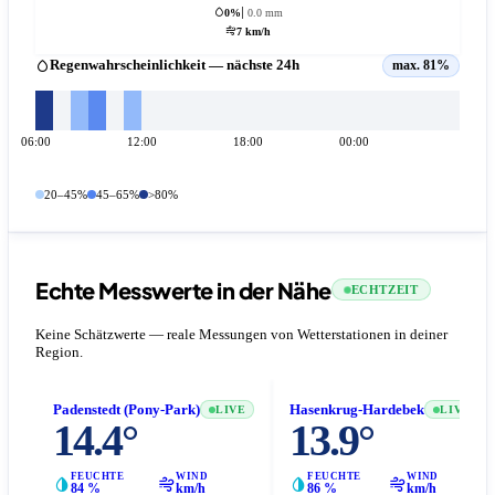
0%
0.0 mm
7 km/h
Regenwahrscheinlichkeit — nächste 24h
max. 81%
06:00
12:00
18:00
00:00
20–45%
45–65%
>80%
Echte Messwerte in der Nähe
ECHTZEIT
Keine Schätzwerte — reale Messungen von Wetterstationen in deiner
Region.
Padenstedt (Pony-Park)
Hasenkrug-Hardebek
LIVE
LIVE
14.4°
13.9°
FEUCHTE
WIND
FEUCHTE
WIND
84 %
km/h
86 %
km/h