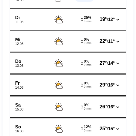
10.08.
Di
25%
19°
12°
/
0 mm
11.08.
Mi
0%
22°
11°
/
0 mm
12.08.
Do
0%
27°
14°
/
0 mm
13.08.
Fr
0%
29°
16°
/
0 mm
14.08.
Sa
0%
26°
16°
/
0 mm
15.08.
So
12%
25°
15°
/
0 mm
16.08.