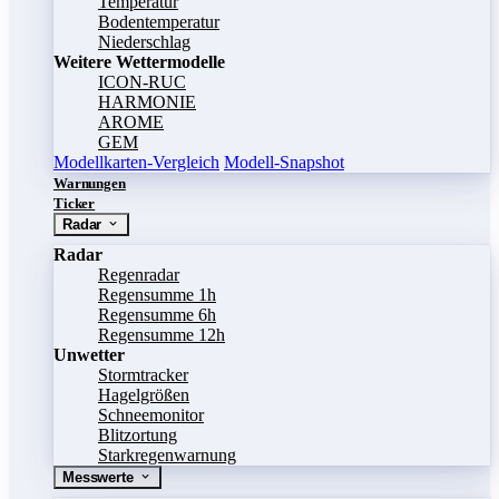
Temperatur
Bodentemperatur
Niederschlag
Weitere Wettermodelle
ICON-RUC
HARMONIE
AROME
GEM
Modellkarten-Vergleich
Modell-Snapshot
Warnungen
Ticker
Radar
Radar
Regenradar
Regensumme 1h
Regensumme 6h
Regensumme 12h
Unwetter
Stormtracker
Hagelgrößen
Schneemonitor
Blitzortung
Starkregenwarnung
Messwerte