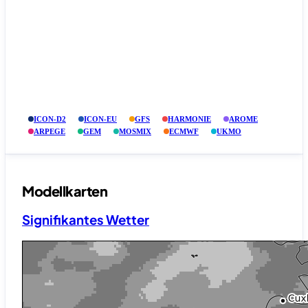
ICON-D2
ICON-EU
GFS
HARMONIE
AROME
ARPEGE
GEM
MOSMIX
ECMWF
UKMO
Modellkarten
Signifikantes Wetter