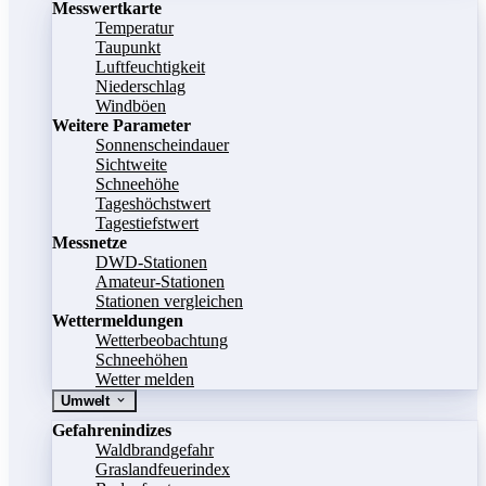
Messwertkarte
Temperatur
Taupunkt
Luftfeuchtigkeit
Niederschlag
Windböen
Weitere Parameter
Sonnenscheindauer
Sichtweite
Schneehöhe
Tageshöchstwert
Tagestiefstwert
Messnetze
DWD-Stationen
Amateur-Stationen
Stationen vergleichen
Wettermeldungen
Wetterbeobachtung
Schneehöhen
Wetter melden
Umwelt
Gefahrenindizes
Waldbrandgefahr
Graslandfeuerindex