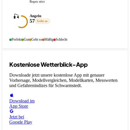
Regen stört
🎣
Angeln
57
Geht so
Perfekt
Gut
Geht so
Mäßig
Schlecht
Kostenlose Wetterblick-App
Downloade jetzt unsere kostenlose App mit genauer
Vorhersage, Modellvergleichen, Modellkarten, Messwerten
und Gefahrenindizes
für Schwarmstedt
.
Download im
App Store
Jetzt bei
Google Play