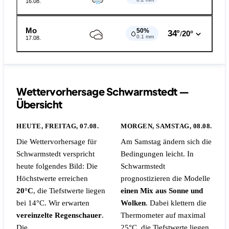
16.08.
Mo
50%
34°
20°
/
0.1 mm
17.08.
Wettervorhersage Schwarmstedt —
Übersicht
HEUTE, FREITAG, 07.08.
MORGEN, SAMSTAG, 08.08.
Die Wettervorhersage für
Am Samstag ändern sich die
Schwarmstedt verspricht
Bedingungen leicht. In
heute folgendes Bild: Die
Schwarmstedt
Höchstwerte erreichen
prognostizieren die Modelle
20°C
, die Tiefstwerte liegen
einen Mix aus Sonne und
bei 14°C. Wir erwarten
Wolken
. Dabei klettern die
vereinzelte Regenschauer
.
Thermometer auf maximal
Die
25°C, die Tiefstwerte liegen