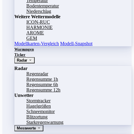
Temperatur
Bodentemperatur
Niederschlag
Weitere Wettermodelle
ICON-RUC
HARMONIE
AROME
GEM
Modellkarten-Vergleich
Modell-Snapshot
Warnungen
Ticker
Radar
Radar
Regenradar
Regensumme 1h
Regensumme 6h
Regensumme 12h
Unwetter
Stormtracker
Hagelgrößen
Schneemonitor
Blitzortung
Starkregenwarnung
Messwerte