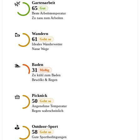
🌿
Gartenarbeit
65
Gut
Beste Arbeitstemperatur
Zu nass zum Arbeiten
🥾
Wandern
61
Geht so
Ideales Wanderwetter
Nasse Wege
🏊
Baden
31
Mäßig
Zu kühl zum Baden
Bewölkt & Regen
🧺
Picknick
50
Geht so
Angenehme Temperatur
Regen wahrscheinlich
⛳
Outdoor-Sport
58
Geht so
Gute Sportbedingungen