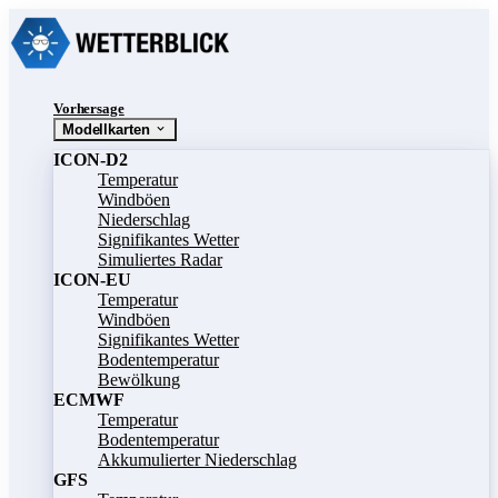
Vorhersage
Modellkarten
ICON-D2
Temperatur
Windböen
Niederschlag
Signifikantes Wetter
Simuliertes Radar
ICON-EU
Temperatur
Windböen
Signifikantes Wetter
Bodentemperatur
Bewölkung
ECMWF
Temperatur
Bodentemperatur
Akkumulierter Niederschlag
GFS