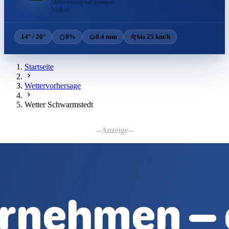
Meist sonnig mit wenigen
Wolken
14° / 20°
0%
0.4 mm
bis 25 km/h
Startseite
Wettervorhersage
Wetter Schwarmstedt
--Anzeige--