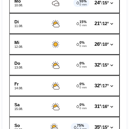
Mo
55%
24°
15°
/
0 mm
10.08.
Di
15%
21°
12°
/
0 mm
11.08.
Mi
0%
26°
10°
/
0 mm
12.08.
Do
0%
32°
15°
/
0 mm
13.08.
Fr
0%
32°
17°
/
0 mm
14.08.
Sa
0%
31°
16°
/
0 mm
15.08.
So
75%
35°
15°
/
0.2 mm