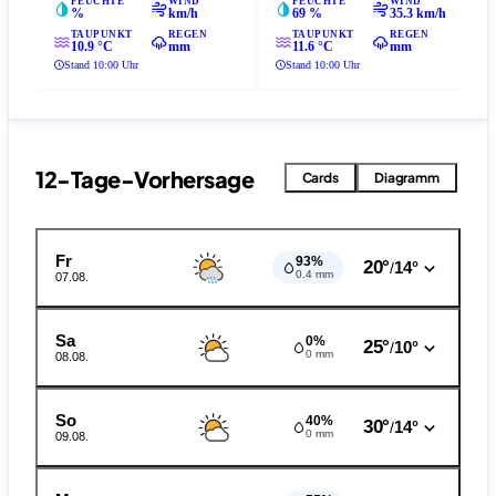
FEUCHTE
WIND
FEUCHTE
WIND
%
km/h
69 %
35.3 km/h
TAUPUNKT
REGEN
TAUPUNKT
REGEN
10.9 °C
mm
11.6 °C
mm
Stand 10:00 Uhr
Stand 10:00 Uhr
12-Tage-Vorhersage
Cards
Diagramm
Fr
93%
20°
14°
/
0.4 mm
07.08.
Sa
0%
25°
10°
/
0 mm
08.08.
So
40%
30°
14°
/
0 mm
09.08.