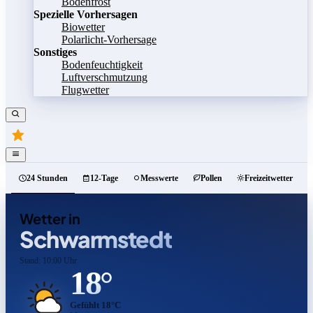
Bodenfrost
Spezielle Vorhersagen
Biowetter
Polarlicht-Vorhersage
Sonstiges
Bodenfeuchtigkeit
Luftverschmutzung
Flugwetter
24 Stunden
12-Tage
Messwerte
Pollen
Freizeitwetter
Wetter in
Schwarmstedt
Stand: 10:00 Uhr
18°
Gefühlt 18°C