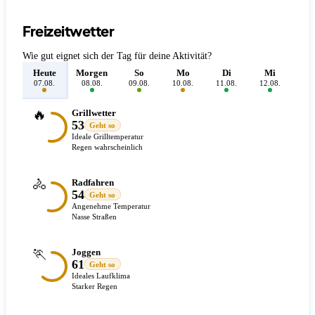
Freizeitwetter
Wie gut eignet sich der Tag für deine Aktivität?
Heute
Morgen
So
Mo
Di
Mi
D
07.08.
08.08.
09.08.
10.08.
11.08.
12.08.
13.
🔥
Grillwetter
53
Geht so
Ideale Grilltemperatur
Regen wahrscheinlich
🚴
Radfahren
54
Geht so
Angenehme Temperatur
Nasse Straßen
🏃
Joggen
61
Geht so
Ideales Laufklima
Starker Regen