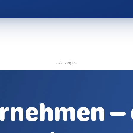
--Anzeige--