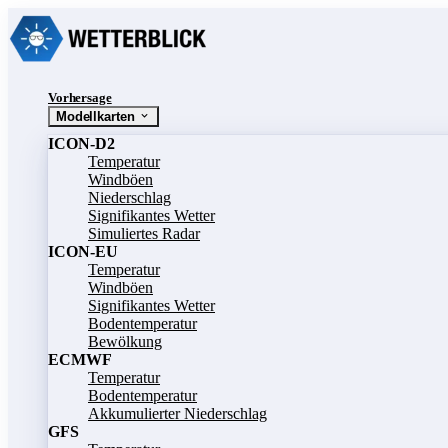
Vorhersage
Modellkarten
ICON-D2
Temperatur
Windböen
Niederschlag
Signifikantes Wetter
Simuliertes Radar
ICON-EU
Temperatur
Windböen
Signifikantes Wetter
Bodentemperatur
Bewölkung
ECMWF
Temperatur
Bodentemperatur
Akkumulierter Niederschlag
GFS