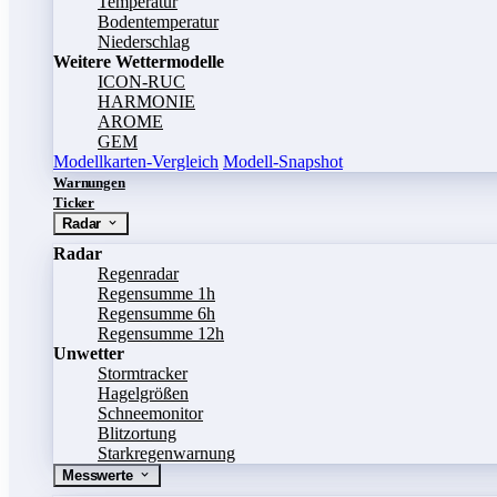
Temperatur
Bodentemperatur
Niederschlag
Weitere Wettermodelle
ICON-RUC
HARMONIE
AROME
GEM
Modellkarten-Vergleich
Modell-Snapshot
Warnungen
Ticker
Radar
Radar
Regenradar
Regensumme 1h
Regensumme 6h
Regensumme 12h
Unwetter
Stormtracker
Hagelgrößen
Schneemonitor
Blitzortung
Starkregenwarnung
Messwerte