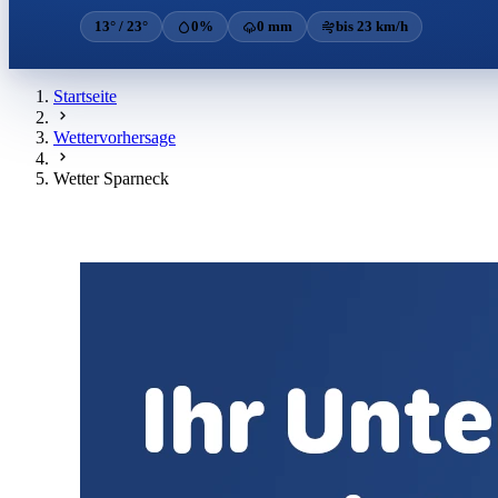
13° / 23°
0%
0 mm
bis 23 km/h
Startseite
Wettervorhersage
Wetter Sparneck