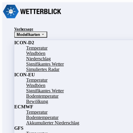
Vorhersage
Modellkarten
ICON-D2
Temperatur
Windböen
Niederschlag
Signifikantes Wetter
Simuliertes Radar
ICON-EU
Temperatur
Windböen
Signifikantes Wetter
Bodentemperatur
Bewölkung
ECMWF
Temperatur
Bodentemperatur
Akkumulierter Niederschlag
GFS