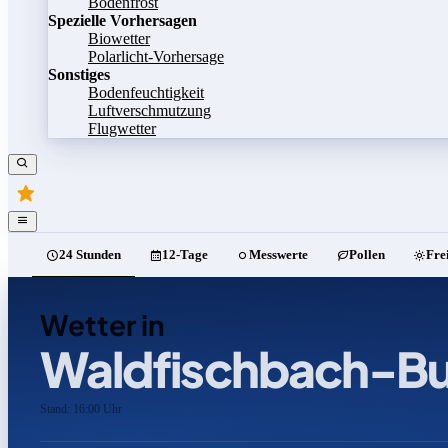
Bodenfrost
Spezielle Vorhersagen
Biowetter
Polarlicht-Vorhersage
Sonstiges
Bodenfeuchtigkeit
Luftverschmutzung
Flugwetter
24 Stunden
12-Tage
Messwerte
Pollen
Fre
Wetter in
Waldfischbach-Bu
Stand: 16:00 Uhr