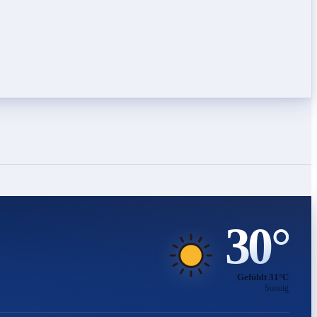
30°
Gefühlt 31°C
Sonnig