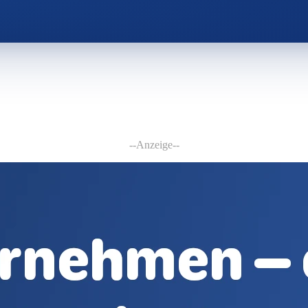
--Anzeige--