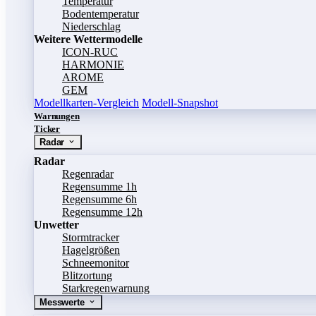
Temperatur
Bodentemperatur
Niederschlag
Weitere Wettermodelle
ICON-RUC
HARMONIE
AROME
GEM
Modellkarten-Vergleich
Modell-Snapshot
Warnungen
Ticker
Radar
Radar
Regenradar
Regensumme 1h
Regensumme 6h
Regensumme 12h
Unwetter
Stormtracker
Hagelgrößen
Schneemonitor
Blitzortung
Starkregenwarnung
Messwerte