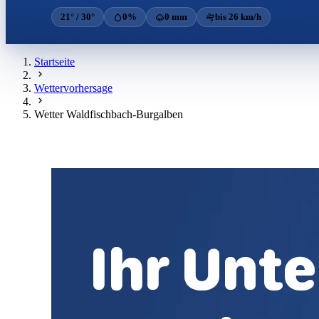
21° / 30°
0%
0 mm
bis 26 km/h
Startseite
Wettervorhersage
Wetter Waldfischbach-Burgalben