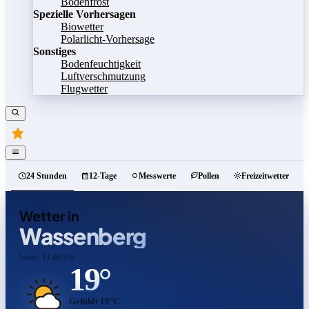
Bodenfrost
Spezielle Vorhersagen
Biowetter
Polarlicht-Vorhersage
Sonstiges
Bodenfeuchtigkeit
Luftverschmutzung
Flugwetter
24 Stunden
12-Tage
Messwerte
Pollen
Freizeitwetter
Wetter in
Wassenberg
Stand: 11:00 Uhr
19°
Gefühlt 19°C