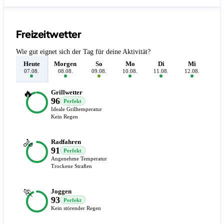
Freizeitwetter
Wie gut eignet sich der Tag für deine Aktivität?
Heute
Morgen
So
Mo
Di
Mi
D
07.08.
08.08.
09.08.
10.08.
11.08.
12.08.
13.
🔥
Grillwetter
96
Perfekt
Ideale Grilltemperatur
Kein Regen
🚴
Radfahren
91
Perfekt
Angenehme Temperatur
Trockene Straßen
🏃
Joggen
93
Perfekt
Kein störender Regen