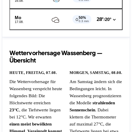
16.08.
Mo
50%
28°
20°
/
0.3 mm
17.08.
Wettervorhersage Wassenberg —
Übersicht
HEUTE, FREITAG, 07.08.
MORGEN, SAMSTAG, 08.08.
Die Wettervorhersage für
Am Samstag ändern sich die
Wassenberg verspricht heute
Bedingungen leicht. In
folgendes Bild: Die
Wassenberg prognostizieren
Höchstwerte erreichen
die Modelle
strahlenden
23°C
, die Tiefstwerte liegen
Sonnenschein
. Dabei
bei 12°C. Wir erwarten
klettern die Thermometer
einen meist bewölkten
auf maximal 27°C, die
Himmel. Vereinzelt kommt
Tiefstwerte liegen bei etwa