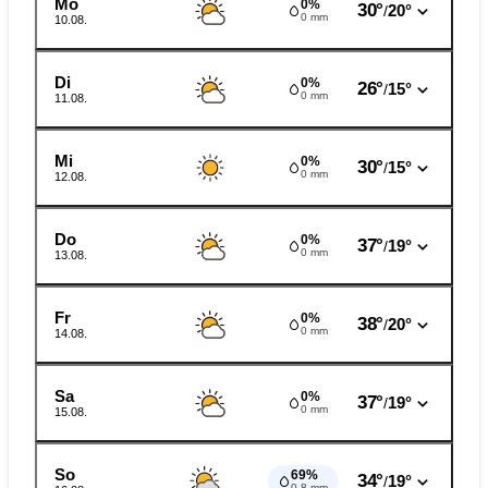
Mo
0%
30°
20°
/
0 mm
10.08.
Di
0%
26°
15°
/
0 mm
11.08.
Mi
0%
30°
15°
/
0 mm
12.08.
Do
0%
37°
19°
/
0 mm
13.08.
Fr
0%
38°
20°
/
0 mm
14.08.
Sa
0%
37°
19°
/
0 mm
15.08.
So
69%
34°
19°
/
0.8 mm