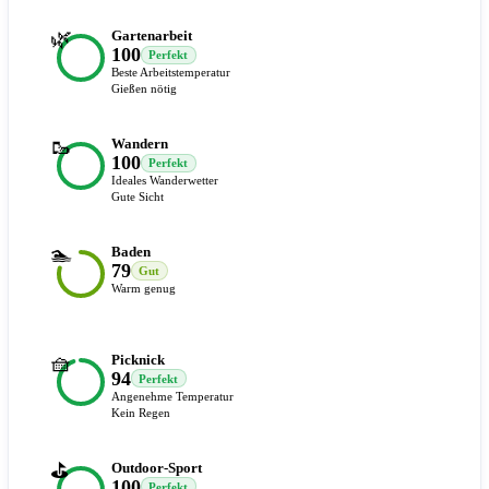
🌿
Gartenarbeit
100
Perfekt
Beste Arbeitstemperatur
Gießen nötig
🥾
Wandern
100
Perfekt
Ideales Wanderwetter
Gute Sicht
🏊
Baden
79
Gut
Warm genug
🧺
Picknick
94
Perfekt
Angenehme Temperatur
Kein Regen
⛳
Outdoor-Sport
100
Perfekt