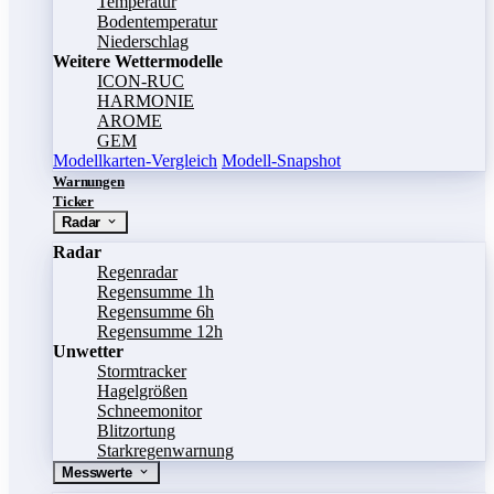
Temperatur
Bodentemperatur
Niederschlag
Weitere Wettermodelle
ICON-RUC
HARMONIE
AROME
GEM
Modellkarten-Vergleich
Modell-Snapshot
Warnungen
Ticker
Radar
Radar
Regenradar
Regensumme 1h
Regensumme 6h
Regensumme 12h
Unwetter
Stormtracker
Hagelgrößen
Schneemonitor
Blitzortung
Starkregenwarnung
Messwerte