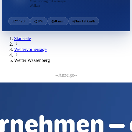
Meist sonnig mit wenigen
Wolken
12° / 23°
0%
0 mm
bis 19 km/h
Startseite
Wettervorhersage
Wetter Wassenberg
--Anzeige--