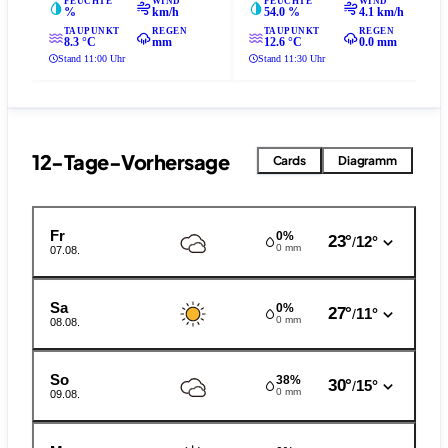
FEUCHTE
WIND
FEUCHTE
WIND
%
km/h
54.0 %
4.1 km/h
TAUPUNKT
REGEN
TAUPUNKT
REGEN
8.3 °C
mm
12.6 °C
0.0 mm
Stand 11:00 Uhr
Stand 11:30 Uhr
12-Tage-Vorhersage
Cards
Diagramm
Fr
0%
23°
12°
/
0 mm
07.08.
Sa
0%
27°
11°
/
0 mm
08.08.
So
38%
30°
15°
/
0 mm
09.08.