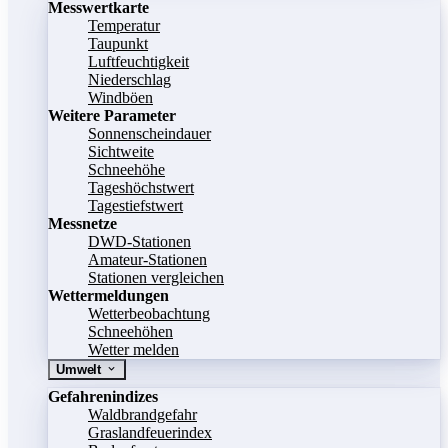
Messwertkarte
Temperatur
Taupunkt
Luftfeuchtigkeit
Niederschlag
Windböen
Weitere Parameter
Sonnenscheindauer
Sichtweite
Schneehöhe
Tageshöchstwert
Tagestiefstwert
Messnetze
DWD-Stationen
Amateur-Stationen
Stationen vergleichen
Wettermeldungen
Wetterbeobachtung
Schneehöhen
Wetter melden
Umwelt
Gefahrenindizes
Waldbrandgefahr
Graslandfeuerindex