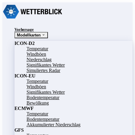
Vorhersage
Modellkarten
ICON-D2
Temperatur
Windböen
Niederschlag
Signifikantes Wetter
Simuliertes Radar
ICON-EU
Temperatur
Windböen
Signifikantes Wetter
Bodentemperatur
Bewölkung
ECMWF
Temperatur
Bodentemperatur
Akkumulierter Niederschlag
GFS