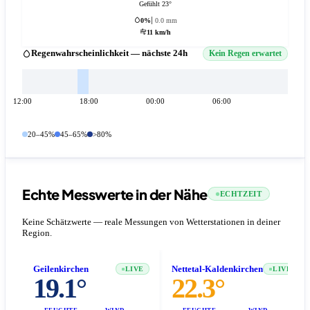
Gefühlt 23°
0%
0.0 mm
11 km/h
Regenwahrscheinlichkeit — nächste 24h
Kein Regen erwartet
12:00
18:00
00:00
06:00
20–45%
45–65%
>80%
Echte Messwerte in der Nähe
ECHTZEIT
Keine Schätzwerte — reale Messungen von Wetterstationen in deiner
Region.
Geilenkirchen
Nettetal-Kaldenkirchen
LIVE
LIVE
19.1°
22.3°