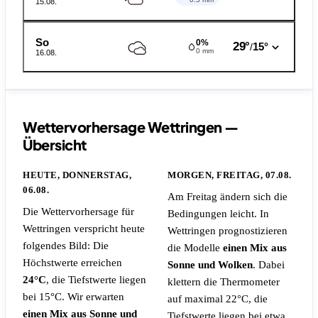
15.08.
So
0%
29°
15°
/
0 mm
16.08.
Wettervorhersage Wettringen —
Übersicht
HEUTE, DONNERSTAG,
MORGEN, FREITAG, 07.08.
06.08.
Am Freitag ändern sich die
Die Wettervorhersage für
Bedingungen leicht. In
Wettringen verspricht heute
Wettringen prognostizieren
folgendes Bild: Die
die Modelle
einen Mix aus
Höchstwerte erreichen
Sonne und Wolken
. Dabei
24°C
, die Tiefstwerte liegen
klettern die Thermometer
bei 15°C. Wir erwarten
auf maximal 22°C, die
einen Mix aus Sonne und
Tiefstwerte liegen bei etwa