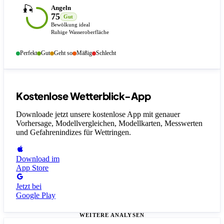
🎣
Angeln
75
Gut
Bewölkung ideal
Ruhige Wasseroberfläche
Perfekt
Gut
Geht so
Mäßig
Schlecht
Kostenlose Wetterblick-App
Downloade jetzt unsere kostenlose App mit genauer
Vorhersage, Modellvergleichen, Modellkarten, Messwerten
und Gefahrenindizes
für Wettringen
.
Download im
App Store
Jetzt bei
Google Play
WEITERE ANALYSEN