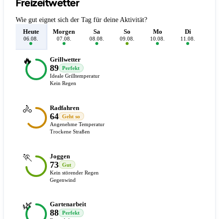
Freizeitwetter
Wie gut eignet sich der Tag für deine Aktivität?
Heute
Morgen
Sa
So
Mo
Di
M
06.08.
07.08.
08.08.
09.08.
10.08.
11.08.
12.
🔥
Grillwetter
89
Perfekt
Ideale Grilltemperatur
Kein Regen
🚴
Radfahren
64
Geht so
Angenehme Temperatur
Trockene Straßen
🏃
Joggen
73
Gut
Kein störender Regen
Gegenwind
🌿
Gartenarbeit
88
Perfekt