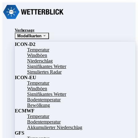
Vorhersage
Modellkarten
ICON-D2
Temperatur
Windböen
Niederschlag
Signifikantes Wetter
Simuliertes Radar
ICON-EU
Temperatur
Windböen
Signifikantes Wetter
Bodentemperatur
Bewölkung
ECMWF
Temperatur
Bodentemperatur
Akkumulierter Niederschlag
GFS