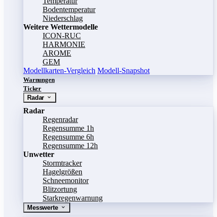
Temperatur
Bodentemperatur
Niederschlag
Weitere Wettermodelle
ICON-RUC
HARMONIE
AROME
GEM
Modellkarten-Vergleich
Modell-Snapshot
Warnungen
Ticker
Radar
Radar
Regenradar
Regensumme 1h
Regensumme 6h
Regensumme 12h
Unwetter
Stormtracker
Hagelgrößen
Schneemonitor
Blitzortung
Starkregenwarnung
Messwerte