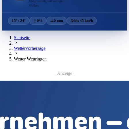
Meist sonnig mit wenigen
Wolken
15° / 24°
0%
0 mm
bis 45 km/h
Startseite
Wettervorhersage
Wetter Wettringen
--Anzeige--