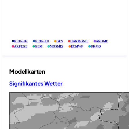
ICON-D2
ICON-EU
GFS
HARMONIE
AROME
ARPEGE
GEM
MOSMIX
ECMWF
UKMO
Modellkarten
Signifikantes Wetter