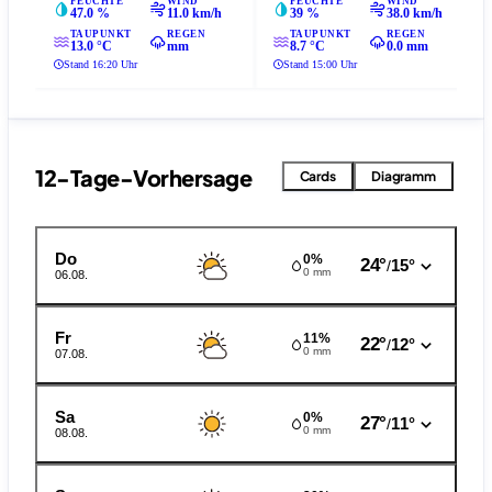
FEUCHTE
WIND
FEUCHTE
WIND
47.0 %
11.0 km/h
39 %
38.0 km/h
TAUPUNKT
REGEN
TAUPUNKT
REGEN
13.0 °C
mm
8.7 °C
0.0 mm
Stand 16:20 Uhr
Stand 15:00 Uhr
12-Tage-Vorhersage
Cards
Diagramm
Do
0%
24°
15°
/
0 mm
06.08.
Fr
11%
22°
12°
/
0 mm
07.08.
Sa
0%
27°
11°
/
0 mm
08.08.