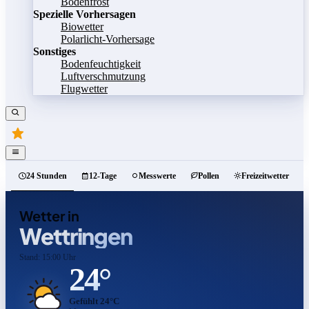
Bodenfrost
Spezielle Vorhersagen
Biowetter
Polarlicht-Vorhersage
Sonstiges
Bodenfeuchtigkeit
Luftverschmutzung
Flugwetter
24 Stunden
12-Tage
Messwerte
Pollen
Freizeitwetter
Wetter in
Wettringen
Stand: 15:00 Uhr
24°
Gefühlt 24°C