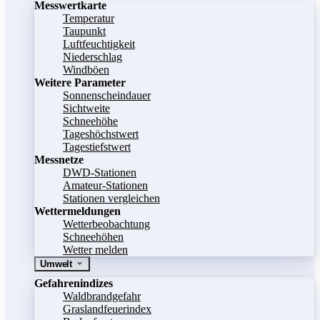
Messwertkarte
Temperatur
Taupunkt
Luftfeuchtigkeit
Niederschlag
Windböen
Weitere Parameter
Sonnenscheindauer
Sichtweite
Schneehöhe
Tageshöchstwert
Tagestiefstwert
Messnetze
DWD-Stationen
Amateur-Stationen
Stationen vergleichen
Wettermeldungen
Wetterbeobachtung
Schneehöhen
Wetter melden
Umwelt
Gefahrenindizes
Waldbrandgefahr
Graslandfeuerindex