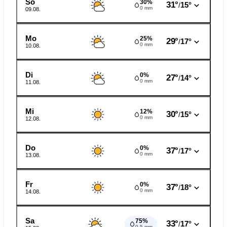
So
30%
31°
15°
/
0 mm
09.08.
Mo
25%
29°
17°
/
0 mm
10.08.
Di
0%
27°
14°
/
0 mm
11.08.
Mi
12%
30°
15°
/
0 mm
12.08.
Do
0%
37°
17°
/
0 mm
13.08.
Fr
0%
37°
18°
/
0 mm
14.08.
Sa
75%
33°
17°
/
0.5 mm