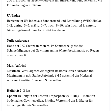
200 m als dichter Nebel — relevant für Straßen- und Flugverkehr sowie
Frühnebellagen in Tälern.
UV-Index
Berechneter UV-Index aus Sonnenstand und Bewölkung (WHO-Skala).
1–2: gering, 3–5: mäßig, 6–7: hoch, 8–10: sehr hoch, ≥11: extrem.
Näherungsformel ohne Echtzeit-Ozondaten.
Nullgradgrenze
Höhe der 0°C-Grenze in Metern. Im Sommer zeigt sie die
Schneefallgrenze bei Gewittern an; im Winter bestimmt sie ob Regen
oder Schnee fällt.
Max. Aufwind
Maximale Vertikalgeschwindigkeit im konvektiven Aufwind (6h-
Maximum) in m/s. Starke Aufwinde (>15 m/s) sind ein Merkmal
schwerer Gewittertürme und Superzellen.
Helizität 0–3 km
Updraft Helicity in der unteren Troposphäre (0–3 km) — Rotation
bodennaher Gewitterzellen. Erhöhte Werte sind ein Indikator für
tornadogefährdete Superzellen.