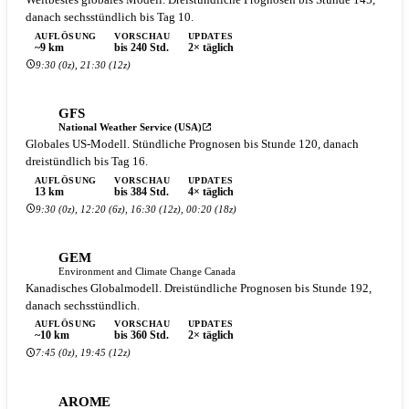
Weltbestes globales Modell. Dreistündliche Prognosen bis Stunde 145,
danach sechsstündlich bis Tag 10.
AUFLÖSUNG
VORSCHAU
UPDATES
~9 km
bis 240 Std.
2× täglich
9:30 (0z), 21:30 (12z)
GFS
National Weather Service (USA)
Globales US-Modell. Stündliche Prognosen bis Stunde 120, danach
dreistündlich bis Tag 16.
AUFLÖSUNG
VORSCHAU
UPDATES
13 km
bis 384 Std.
4× täglich
9:30 (0z), 12:20 (6z), 16:30 (12z), 00:20 (18z)
GEM
Environment and Climate Change Canada
Kanadisches Globalmodell. Dreistündliche Prognosen bis Stunde 192,
danach sechsstündlich.
AUFLÖSUNG
VORSCHAU
UPDATES
~10 km
bis 360 Std.
2× täglich
7:45 (0z), 19:45 (12z)
AROME