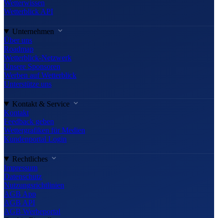
Wetterwissen
Wetterblick API
Unternehmen
Über uns
Roadmap
Wetterblick-Netzwerk
Unsere Sponsoren
Werben auf Wetterblick
Unterstütze uns
Kontakt & Service
Kontakt
Feedback geben
Wettergrafiken für Medien
Kundenportal Login
Rechtliches
Impressum
Datenschutz
Nutzungsrichtlinien
AGB App
AGB API
AGB Werbeportal