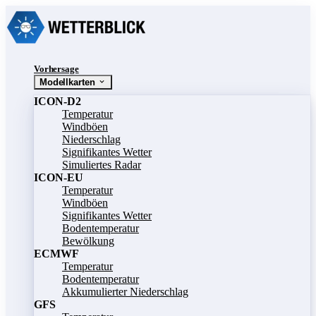
Vorhersage
Modellkarten
ICON-D2
Temperatur
Windböen
Niederschlag
Signifikantes Wetter
Simuliertes Radar
ICON-EU
Temperatur
Windböen
Signifikantes Wetter
Bodentemperatur
Bewölkung
ECMWF
Temperatur
Bodentemperatur
Akkumulierter Niederschlag
GFS