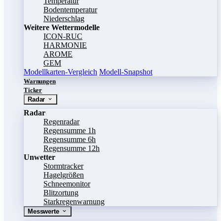
Temperatur
Bodentemperatur
Niederschlag
Weitere Wettermodelle
ICON-RUC
HARMONIE
AROME
GEM
Modellkarten-Vergleich
Modell-Snapshot
Warnungen
Ticker
Radar
Radar
Regenradar
Regensumme 1h
Regensumme 6h
Regensumme 12h
Unwetter
Stormtracker
Hagelgrößen
Schneemonitor
Blitzortung
Starkregenwarnung
Messwerte