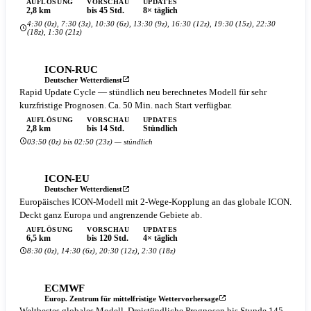
AUFLÖSUNG
VORSCHAU
UPDATES
2,8 km
bis 45 Std.
8× täglich
4:30 (0z), 7:30 (3z), 10:30 (6z), 13:30 (9z), 16:30 (12z), 19:30 (15z), 22:30
(18z), 1:30 (21z)
ICON-RUC
Deutscher Wetterdienst
Rapid Update Cycle — stündlich neu berechnetes Modell für sehr
kurzfristige Prognosen. Ca. 50 Min. nach Start verfügbar.
AUFLÖSUNG
VORSCHAU
UPDATES
2,8 km
bis 14 Std.
Stündlich
03:50 (0z) bis 02:50 (23z) — stündlich
ICON-EU
Deutscher Wetterdienst
Europäisches ICON-Modell mit 2-Wege-Kopplung an das globale ICON.
Deckt ganz Europa und angrenzende Gebiete ab.
AUFLÖSUNG
VORSCHAU
UPDATES
6,5 km
bis 120 Std.
4× täglich
8:30 (0z), 14:30 (6z), 20:30 (12z), 2:30 (18z)
ECMWF
Europ. Zentrum für mittelfristige Wettervorhersage