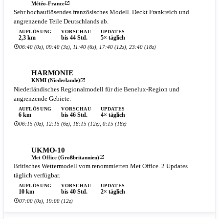
Météo-France
Sehr hochauflösendes französisches Modell. Deckt Frankreich und
angrenzende Teile Deutschlands ab.
AUFLÖSUNG
VORSCHAU
UPDATES
2,3 km
bis 44 Std.
5× täglich
06:40 (0z), 09:40 (3z), 11:40 (6z), 17:40 (12z), 23:40 (18z)
HARMONIE
KNMI (Niederlande)
Niederländisches Regionalmodell für die Benelux-Region und
angrenzende Gebiete.
AUFLÖSUNG
VORSCHAU
UPDATES
6 km
bis 46 Std.
4× täglich
06:15 (0z), 12:15 (6z), 18:15 (12z), 0:15 (18z)
UKMO-10
Met Office (Großbritannien)
Britisches Wettermodell vom renommierten Met Office. 2 Updates
täglich verfügbar.
AUFLÖSUNG
VORSCHAU
UPDATES
10 km
bis 40 Std.
2× täglich
07:00 (0z), 19:00 (12z)