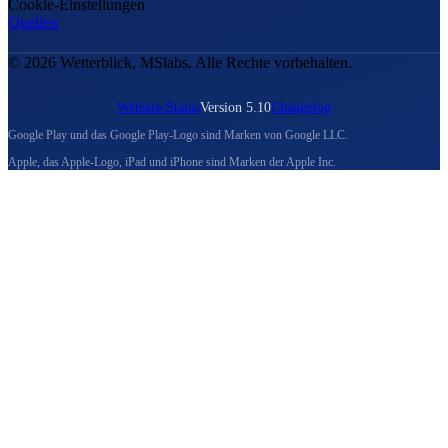
Cookie-Einstellungen
Quellen
© 2026 Wetterblick, MSlabs. Alle Rechte vorbehalten.
Website-Status
Version 5.10
Changelog
Google Play und das Google Play-Logo sind Marken von Google LLC.
Apple, das Apple-Logo, iPad und iPhone sind Marken der Apple Inc.