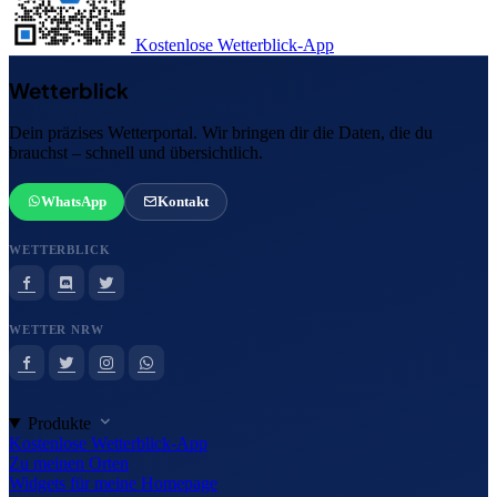
Kostenlose Wetterblick-App
Wetterblick
Dein präzises Wetterportal. Wir bringen dir die Daten, die du
brauchst – schnell und übersichtlich.
WhatsApp
Kontakt
WETTERBLICK
WETTER NRW
Produkte
Kostenlose Wetterblick-App
Zu meinen Orten
Widgets für meine Homepage