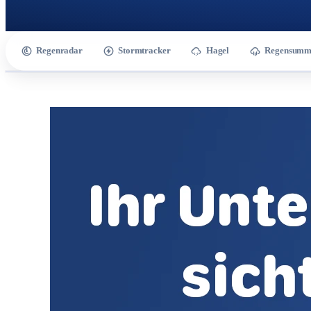
Regenradar
Stormtracker
Hagel
Regensumm