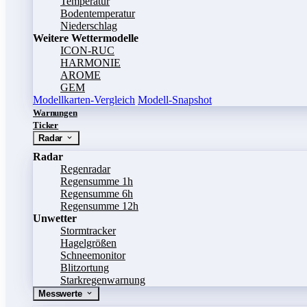
Temperatur
Bodentemperatur
Niederschlag
Weitere Wettermodelle
ICON-RUC
HARMONIE
AROME
GEM
Modellkarten-Vergleich
Modell-Snapshot
Warnungen
Ticker
Radar
Radar
Regenradar
Regensumme 1h
Regensumme 6h
Regensumme 12h
Unwetter
Stormtracker
Hagelgrößen
Schneemonitor
Blitzortung
Starkregenwarnung
Messwerte