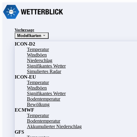
Vorhersage
Modellkarten
ICON-D2
Temperatur
Windböen
Niederschlag
Signifikantes Wetter
Simuliertes Radar
ICON-EU
Temperatur
Windböen
Signifikantes Wetter
Bodentemperatur
Bewölkung
ECMWF
Temperatur
Bodentemperatur
Akkumulierter Niederschlag
GFS