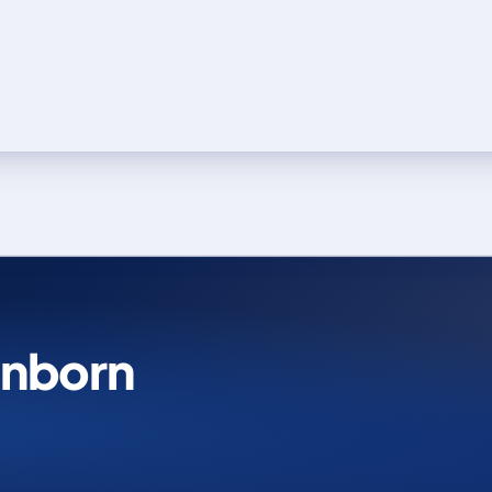
önborn