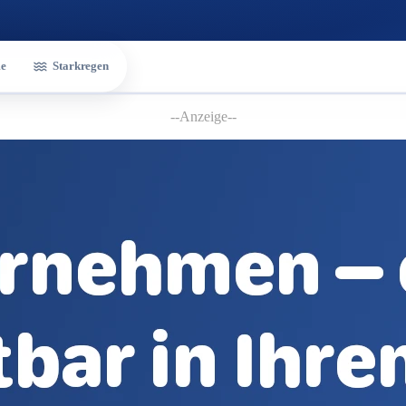
e
Starkregen
--Anzeige--