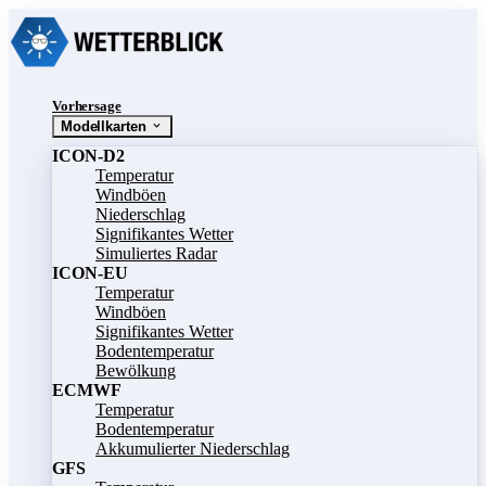
Vorhersage
Modellkarten
ICON-D2
Temperatur
Windböen
Niederschlag
Signifikantes Wetter
Simuliertes Radar
ICON-EU
Temperatur
Windböen
Signifikantes Wetter
Bodentemperatur
Bewölkung
ECMWF
Temperatur
Bodentemperatur
Akkumulierter Niederschlag
GFS