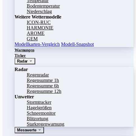
Temperatur
Bodentemperatur
Niederschlag
Weitere Wettermodelle
ICON-RUC
HARMONIE
AROME
GEM
Modellkarten-Vergleich
Modell-Snapshot
Warnungen
Ticker
Radar
Radar
Regenradar
Regensumme 1h
Regensumme 6h
Regensumme 12h
Unwetter
Stormtracker
Hagelgrößen
Schneemonitor
Blitzortung
Starkregenwarnung
Messwerte