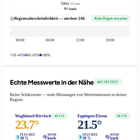
0%
0.0 mm
7 km/h
Regenwahrscheinlichkeit — nächste 24h
Kein Regen erwartet
00:00
06:00
12:00
18:00
20–45%
45–65%
>80%
Echte Messwerte in der Nähe
ECHTZEIT
Keine Schätzwerte — reale Messungen von Wetterstationen in deiner
Region.
Waghäusel-Kirrlach
Eppingen-Elsenz
LIVE
LIVE
23.7°
21.5°
FEUCHTE
WIND
FEUCHTE
WIND
30 %
km/h
39 %
km/h