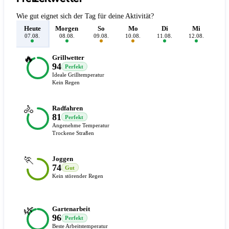
Wie gut eignet sich der Tag für deine Aktivität?
Heute
Morgen
So
Mo
Di
Mi
D
07.08.
08.08.
09.08.
10.08.
11.08.
12.08.
13.
🔥
Grillwetter
94
Perfekt
Ideale Grilltemperatur
Kein Regen
🚴
Radfahren
81
Perfekt
Angenehme Temperatur
Trockene Straßen
🏃
Joggen
74
Gut
Kein störender Regen
🌿
Gartenarbeit
96
Perfekt
Beste Arbeitstemperatur