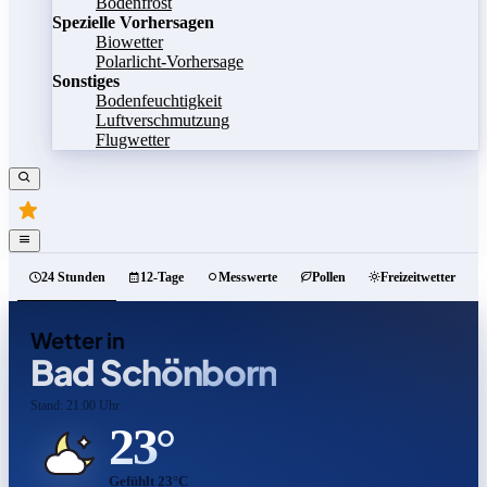
Bodenfrost
Spezielle Vorhersagen
Biowetter
Polarlicht-Vorhersage
Sonstiges
Bodenfeuchtigkeit
Luftverschmutzung
Flugwetter
24 Stunden
12-Tage
Messwerte
Pollen
Freizeitwetter
Wetter in
Bad Schönborn
Stand: 21:00 Uhr
23°
Gefühlt 23°C