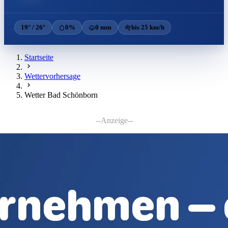
19° / 26°
0%
0 mm
bis 25 km/h
Startseite
Wettervorhersage
Wetter Bad Schönborn
--Anzeige--