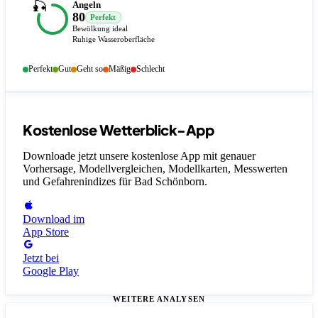
🎣
Angeln
80
Perfekt
Bewölkung ideal
Ruhige Wasseroberfläche
Perfekt
Gut
Geht so
Mäßig
Schlecht
Kostenlose Wetterblick-App
Downloade jetzt unsere kostenlose App mit genauer
Vorhersage, Modellvergleichen, Modellkarten, Messwerten
und Gefahrenindizes
für Bad Schönborn
.
Download im
App Store
Jetzt bei
Google Play
WEITERE ANALYSEN