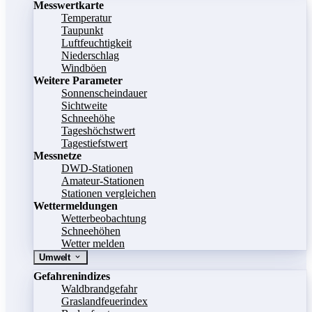
Messwertkarte
Temperatur
Taupunkt
Luftfeuchtigkeit
Niederschlag
Windböen
Weitere Parameter
Sonnenscheindauer
Sichtweite
Schneehöhe
Tageshöchstwert
Tagestiefstwert
Messnetze
DWD-Stationen
Amateur-Stationen
Stationen vergleichen
Wettermeldungen
Wetterbeobachtung
Schneehöhen
Wetter melden
Umwelt
Gefahrenindizes
Waldbrandgefahr
Graslandfeuerindex