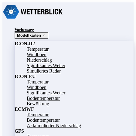
Vorhersage
Modellkarten
ICON-D2
Temperatur
Windböen
Niederschlag
Signifikantes Wetter
Simuliertes Radar
ICON-EU
Temperatur
Windböen
Signifikantes Wetter
Bodentemperatur
Bewölkung
ECMWF
Temperatur
Bodentemperatur
Akkumulierter Niederschlag
GFS