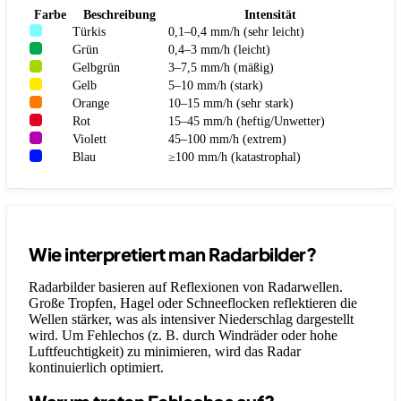
Farbe
Beschreibung
Intensität
Türkis
0,1–0,4 mm/h (sehr leicht)
Grün
0,4–3 mm/h (leicht)
Gelbgrün
3–7,5 mm/h (mäßig)
Gelb
5–10 mm/h (stark)
Orange
10–15 mm/h (sehr stark)
Rot
15–45 mm/h (heftig/Unwetter)
Violett
45–100 mm/h (extrem)
Blau
≥100 mm/h (katastrophal)
Wie interpretiert man Radarbilder?
Radarbilder basieren auf Reflexionen von Radarwellen.
Große Tropfen, Hagel oder Schneeflocken reflektieren die
Wellen stärker, was als intensiver Niederschlag dargestellt
wird. Um Fehlechos (z. B. durch Windräder oder hohe
Luftfeuchtigkeit) zu minimieren, wird das Radar
kontinuierlich optimiert.