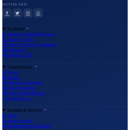
WETTER NRW
Produkte
Kostenlose Wetterblick-App
Zu meinen Orten
Widgets für meine Homepage
Wetterwissen
Wetterblick API
Unternehmen
Über uns
Roadmap
Wetterblick-Netzwerk
Unsere Sponsoren
Werben auf Wetterblick
Unterstütze uns
Kontakt & Service
Kontakt
Feedback geben
Wettergrafiken für Medien