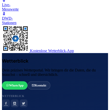
Live-
Messwerte
DWD-
Stationen
Kostenlose Wetterblick-App
Wetterblick
Dein präzises Wetterportal. Wir bringen dir die Daten, die du
brauchst – schnell und übersichtlich.
WhatsApp
Kontakt
WETTERBLICK