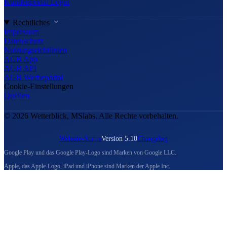
Kundenportal Login
Rechtliches
Impressum
Datenschutz
Nutzungsrichtlinien
AGB App
AGB API
AGB Werbeportal
Cookie-Einstellungen
Quellen
© 2026 Wetterblick, MSlabs. Alle Rechte vorbehalten.
Website-Status
Version 5.10
Changelog
Google Play und das Google Play-Logo sind Marken von Google LLC.
Apple, das Apple-Logo, iPad und iPhone sind Marken der Apple Inc.