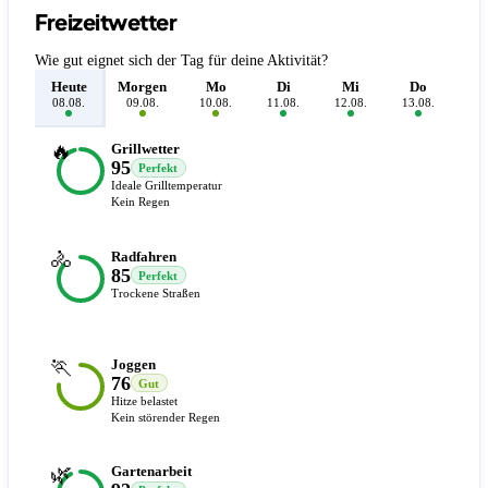
Freizeitwetter
Wie gut eignet sich der Tag für deine Aktivität?
Heute
Morgen
Mo
Di
Mi
Do
F
08.08.
09.08.
10.08.
11.08.
12.08.
13.08.
14.
🔥
Grillwetter
95
Perfekt
Ideale Grilltemperatur
Kein Regen
🚴
Radfahren
85
Perfekt
Trockene Straßen
🏃
Joggen
76
Gut
Hitze belastet
Kein störender Regen
🌿
Gartenarbeit