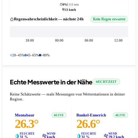
0%
0.0 mm
13 km/h
Regenwahrscheinlichkeit — nächste 24h
Kein Regen erwartet
18:00
00:00
06:00
12:00
20–45%
45–65%
>80%
Echte Messwerte in der Nähe
ECHTZEIT
Keine Schätzwerte — reale Messungen von Wetterstationen in deiner
Region.
Montabaur
Runkel-Ennerich
LIVE
LIVE
26.3°
26.6°
FEUCHTE
WIND
FEUCHTE
WIND
31 %
km/h
31 %
29.2 km/h