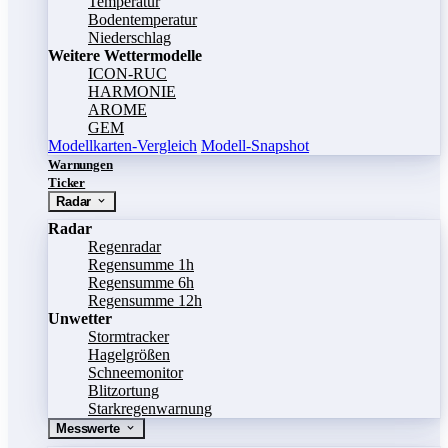
Temperatur
Bodentemperatur
Niederschlag
Weitere Wettermodelle
ICON-RUC
HARMONIE
AROME
GEM
Modellkarten-Vergleich
Modell-Snapshot
Warnungen
Ticker
Radar
Radar
Regenradar
Regensumme 1h
Regensumme 6h
Regensumme 12h
Unwetter
Stormtracker
Hagelgrößen
Schneemonitor
Blitzortung
Starkregenwarnung
Messwerte