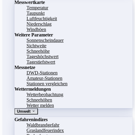
Messwertkarte
Temperatur
Taupunkt
Luftfeuchtigkeit
Niederschlag
Windböen
Weitere Parameter
Sonnenscheindauer
Sichtweite
Schneehöhe
Tageshöchstwert
Tagestiefstwert
Messnetze
DWD-Stationen
Amateur-Stationen
Stationen vergleichen
Wettermeldungen
Wetterbeobachtung
Schneehöhen
Wetter melden
Umwelt
Gefahrenindizes
Waldbrandgefahr
Graslandfeuerindex