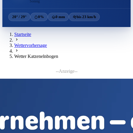
Sonnig
20° / 29°
0%
0 mm
bis 23 km/h
Startseite
Wettervorhersage
Wetter Katzenelnbogen
--Anzeige--