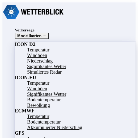
Vorhersage
Modellkarten
ICON-D2
Temperatur
Windböen
Niederschlag
Signifikantes Wetter
Simuliertes Radar
ICON-EU
Temperatur
Windböen
Signifikantes Wetter
Bodentemperatur
Bewölkung
ECMWF
Temperatur
Bodentemperatur
Akkumulierter Niederschlag
GFS