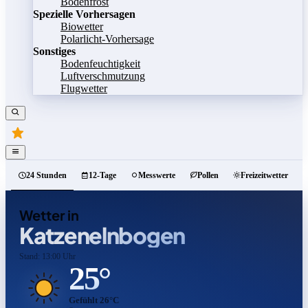
Bodenfrost
Spezielle Vorhersagen
Biowetter
Polarlicht-Vorhersage
Sonstiges
Bodenfeuchtigkeit
Luftverschmutzung
Flugwetter
24 Stunden
12-Tage
Messwerte
Pollen
Freizeitwetter
Wetter in
Katzenelnbogen
Stand: 13:00 Uhr
25°
Gefühlt 26°C