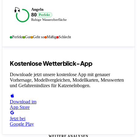
🎣
Angeln
80
Perfekt
Ruhige Wasseroberfläche
Perfekt
Gut
Geht so
Mäßig
Schlecht
Kostenlose Wetterblick-App
Downloade jetzt unsere kostenlose App mit genauer
Vorhersage, Modellvergleichen, Modellkarten, Messwerten
und Gefahrenindizes
für Katzenelnbogen
.
Download im
App Store
Jetzt bei
Google Play
WEITERE ANALYSEN