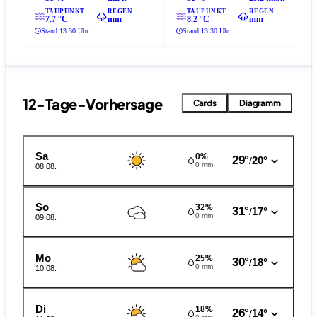
TAUPUNKT
REGEN
TAUPUNKT
REGEN
7.7 °C
mm
8.2 °C
mm
Stand 13:30 Uhr
Stand 13:30 Uhr
12-Tage-Vorhersage
Cards
Diagramm
Sa
0%
29°
20°
/
0 mm
08.08.
So
32%
31°
17°
/
0 mm
09.08.
Mo
25%
30°
18°
/
0 mm
10.08.
Di
18%
26°
14°
/