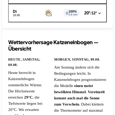
Di
100%
20°
12°
/
0.8 mm
18.08.
Wettervorhersage Katzenelnbogen —
Übersicht
HEUTE, SAMSTAG,
MORGEN, SONNTAG, 09.08.
08.08.
Am Sonntag ändern sich die
Heute herrscht in
Bedingungen leicht. In
Katzenelnbogen
Katzenelnbogen prognostizieren
sommerliche Wärme.
die Modelle
einen meist
Die Höchstwerte
bewölkten Himmel. Vereinzelt
erreichen
29°C
, die
kommt auch mal die Sonne
Tiefstwerte liegen bei
zum Vorschein
. Dabei klettern
20°C. Wir erwarten
die Thermometer auf maximal