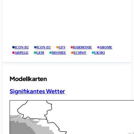
ICON-D2
ICON-EU
GFS
HARMONIE
AROME
ARPEGE
GEM
MOSMIX
ECMWF
UKMO
Modellkarten
Signifikantes Wetter