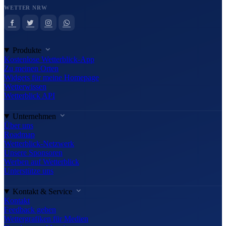
WETTER NRW
Produkte
Kostenlose Wetterblick-App
Zu meinen Orten
Widgets für meine Homepage
Wetterwissen
Wetterblick API
Unternehmen
Über uns
Roadmap
Wetterblick-Netzwerk
Unsere Sponsoren
Werben auf Wetterblick
Unterstütze uns
Kontakt & Service
Kontakt
Feedback geben
Wettergrafiken für Medien