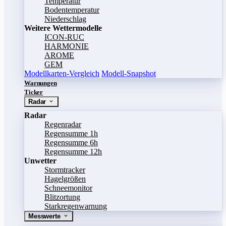
Temperatur
Bodentemperatur
Niederschlag
Weitere Wettermodelle
ICON-RUC
HARMONIE
AROME
GEM
Modellkarten-Vergleich
Modell-Snapshot
Warnungen
Ticker
Radar
Radar
Regenradar
Regensumme 1h
Regensumme 6h
Regensumme 12h
Unwetter
Stormtracker
Hagelgrößen
Schneemonitor
Blitzortung
Starkregenwarnung
Messwerte