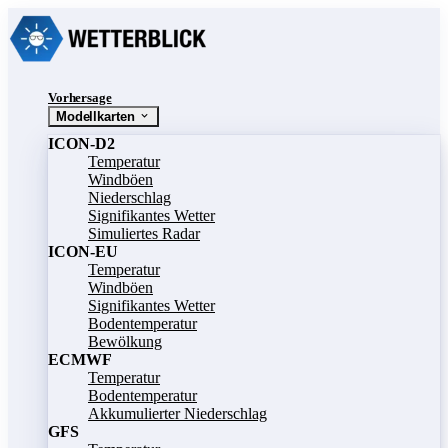
Vorhersage
Modellkarten
ICON-D2
Temperatur
Windböen
Niederschlag
Signifikantes Wetter
Simuliertes Radar
ICON-EU
Temperatur
Windböen
Signifikantes Wetter
Bodentemperatur
Bewölkung
ECMWF
Temperatur
Bodentemperatur
Akkumulierter Niederschlag
GFS