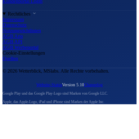
Kundenportal Login
Rechtliches
Impressum
Datenschutz
Nutzungsrichtlinien
AGB App
AGB API
AGB Werbeportal
Cookie-Einstellungen
Quellen
© 2026 Wetterblick, MSlabs. Alle Rechte vorbehalten.
Website-Status
Version 5.10
Changelog
Google Play und das Google Play-Logo sind Marken von Google LLC.
Apple, das Apple-Logo, iPad und iPhone sind Marken der Apple Inc.