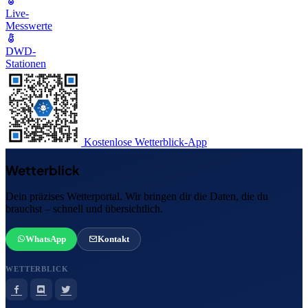
Live-
Messwerte
DWD-
Stationen
Kostenlose Wetterblick-App
Wetterblick
Dein präzises Wetterportal. Wir bringen dir die Daten, die du
brauchst – schnell und übersichtlich.
WhatsApp
Kontakt
WETTERBLICK