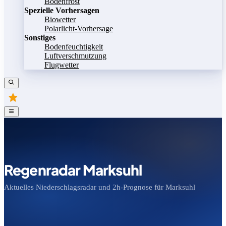
Bodenfrost
Spezielle Vorhersagen
Biowetter
Polarlicht-Vorhersage
Sonstiges
Bodenfeuchtigkeit
Luftverschmutzung
Flugwetter
Regenradar Marksuhl
Aktuelles Niederschlagsradar und 2h-Prognose für Marksuhl
Bild speichern
Legende