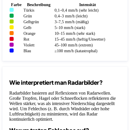
Farbe
Beschreibung
Intensität
Türkis
0,1–0,4 mm/h (sehr leicht)
Grün
0,4–3 mm/h (leicht)
Gelbgrün
3–7,5 mm/h (mäßig)
Gelb
5–10 mm/h (stark)
Orange
10–15 mm/h (sehr stark)
Rot
15–45 mm/h (heftig/Unwetter)
Violett
45–100 mm/h (extrem)
Blau
≥100 mm/h (katastrophal)
Wie interpretiert man Radarbilder?
Radarbilder basieren auf Reflexionen von Radarwellen.
Große Tropfen, Hagel oder Schneeflocken reflektieren die
Wellen stärker, was als intensiver Niederschlag dargestellt
wird. Um Fehlechos (z. B. durch Windräder oder hohe
Luftfeuchtigkeit) zu minimieren, wird das Radar
kontinuierlich optimiert.