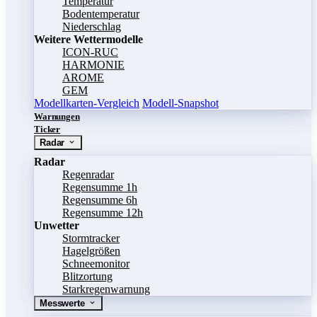
Temperatur
Bodentemperatur
Niederschlag
Weitere Wettermodelle
ICON-RUC
HARMONIE
AROME
GEM
Modellkarten-Vergleich
Modell-Snapshot
Warnungen
Ticker
Radar
Radar
Regenradar
Regensumme 1h
Regensumme 6h
Regensumme 12h
Unwetter
Stormtracker
Hagelgrößen
Schneemonitor
Blitzortung
Starkregenwarnung
Messwerte