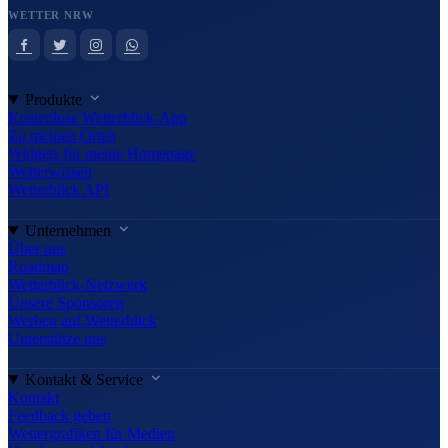
WETTER NRW
Produkte
Kostenlose Wetterblick-App
Zu meinen Orten
Widgets für meine Homepage
Wetterwissen
Wetterblick API
Unternehmen
Über uns
Roadmap
Wetterblick-Netzwerk
Unsere Sponsoren
Werben auf Wetterblick
Unterstütze uns
Kontakt & Service
Kontakt
Feedback geben
Wettergrafiken für Medien