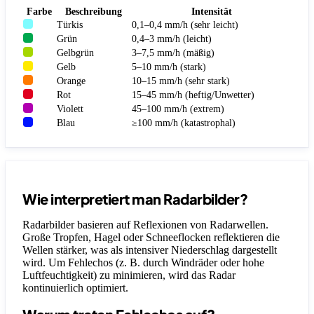
Farbe
Beschreibung
Intensität
Türkis
0,1–0,4 mm/h (sehr leicht)
Grün
0,4–3 mm/h (leicht)
Gelbgrün
3–7,5 mm/h (mäßig)
Gelb
5–10 mm/h (stark)
Orange
10–15 mm/h (sehr stark)
Rot
15–45 mm/h (heftig/Unwetter)
Violett
45–100 mm/h (extrem)
Blau
≥100 mm/h (katastrophal)
Wie interpretiert man Radarbilder?
Radarbilder basieren auf Reflexionen von Radarwellen.
Große Tropfen, Hagel oder Schneeflocken reflektieren die
Wellen stärker, was als intensiver Niederschlag dargestellt
wird. Um Fehlechos (z. B. durch Windräder oder hohe
Luftfeuchtigkeit) zu minimieren, wird das Radar
kontinuierlich optimiert.