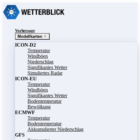
Vorhersage
Modellkarten
ICON-D2
Temperatur
Windböen
Niederschlag
Signifikantes Wetter
Simuliertes Radar
ICON-EU
Temperatur
Windböen
Signifikantes Wetter
Bodentemperatur
Bewölkung
ECMWF
Temperatur
Bodentemperatur
Akkumulierter Niederschlag
GFS