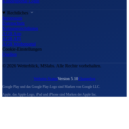
Kundenportal Login
Rechtliches
Impressum
Datenschutz
Nutzungsrichtlinien
AGB App
AGB API
AGB Werbeportal
Cookie-Einstellungen
Quellen
© 2026 Wetterblick, MSlabs. Alle Rechte vorbehalten.
Website-Status
Version 5.10
Changelog
Google Play und das Google Play-Logo sind Marken von Google LLC.
Apple, das Apple-Logo, iPad und iPhone sind Marken der Apple Inc.