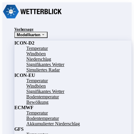
Vorhersage
Modellkarten
ICON-D2
Temperatur
Windböen
Niederschlag
Signifikantes Wetter
Simuliertes Radar
ICON-EU
Temperatur
Windböen
Signifikantes Wetter
Bodentemperatur
Bewölkung
ECMWF
Temperatur
Bodentemperatur
Akkumulierter Niederschlag
GFS