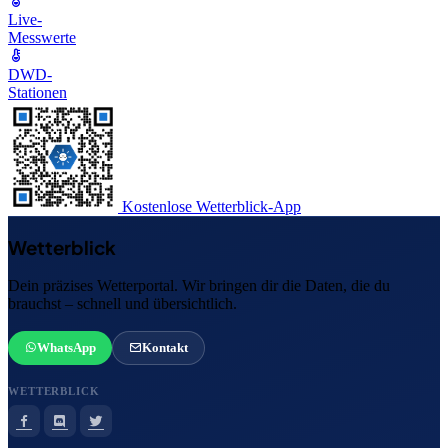
Live-
Messwerte
DWD-
Stationen
Kostenlose Wetterblick-App
Wetterblick
Dein präzises Wetterportal. Wir bringen dir die Daten, die du
brauchst – schnell und übersichtlich.
WhatsApp
Kontakt
WETTERBLICK