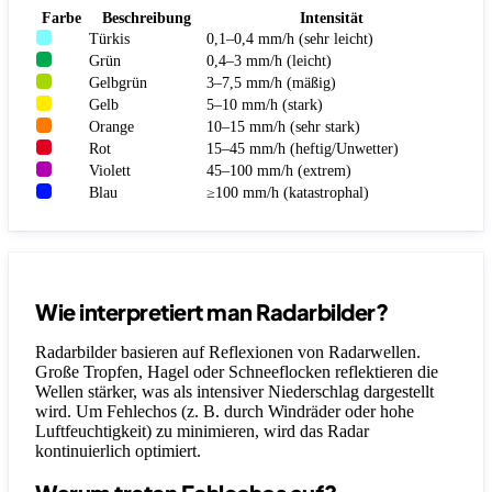
Farbe
Beschreibung
Intensität
Türkis
0,1–0,4 mm/h (sehr leicht)
Grün
0,4–3 mm/h (leicht)
Gelbgrün
3–7,5 mm/h (mäßig)
Gelb
5–10 mm/h (stark)
Orange
10–15 mm/h (sehr stark)
Rot
15–45 mm/h (heftig/Unwetter)
Violett
45–100 mm/h (extrem)
Blau
≥100 mm/h (katastrophal)
Wie interpretiert man Radarbilder?
Radarbilder basieren auf Reflexionen von Radarwellen.
Große Tropfen, Hagel oder Schneeflocken reflektieren die
Wellen stärker, was als intensiver Niederschlag dargestellt
wird. Um Fehlechos (z. B. durch Windräder oder hohe
Luftfeuchtigkeit) zu minimieren, wird das Radar
kontinuierlich optimiert.