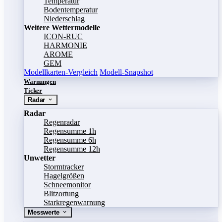
Temperatur
Bodentemperatur
Niederschlag
Weitere Wettermodelle
ICON-RUC
HARMONIE
AROME
GEM
Modellkarten-Vergleich
Modell-Snapshot
Warnungen
Ticker
Radar
Radar
Regenradar
Regensumme 1h
Regensumme 6h
Regensumme 12h
Unwetter
Stormtracker
Hagelgrößen
Schneemonitor
Blitzortung
Starkregenwarnung
Messwerte