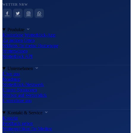
WETTER NRW
Produkte
Kostenlose Wetterblick-App
Zu meinen Orten
Widgets für meine Homepage
Wetterwissen
Wetterblick API
Unternehmen
Über uns
Roadmap
Wetterblick-Netzwerk
Unsere Sponsoren
Werben auf Wetterblick
Unterstütze uns
Kontakt & Service
Kontakt
Feedback geben
Wettergrafiken für Medien