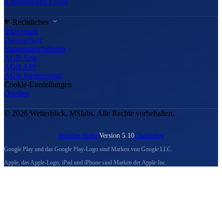
Kundenportal Login
Rechtliches
Impressum
Datenschutz
Nutzungsrichtlinien
AGB App
AGB API
AGB Werbeportal
Cookie-Einstellungen
Quellen
© 2026 Wetterblick, MSlabs. Alle Rechte vorbehalten.
Website-Status
Version 5.10
Changelog
Google Play und das Google Play-Logo sind Marken von Google LLC.
Apple, das Apple-Logo, iPad und iPhone sind Marken der Apple Inc.