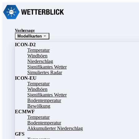
Vorhersage
Modellkarten
ICON-D2
Temperatur
Windböen
Niederschlag
Signifikantes Wetter
Simuliertes Radar
ICON-EU
Temperatur
Windböen
Signifikantes Wetter
Bodentemperatur
Bewölkung
ECMWF
Temperatur
Bodentemperatur
Akkumulierter Niederschlag
GFS