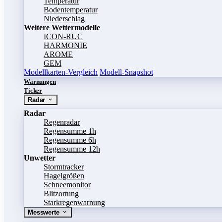
Temperatur
Bodentemperatur
Niederschlag
Weitere Wettermodelle
ICON-RUC
HARMONIE
AROME
GEM
Modellkarten-Vergleich
Modell-Snapshot
Warnungen
Ticker
Radar
Radar
Regenradar
Regensumme 1h
Regensumme 6h
Regensumme 12h
Unwetter
Stormtracker
Hagelgrößen
Schneemonitor
Blitzortung
Starkregenwarnung
Messwerte