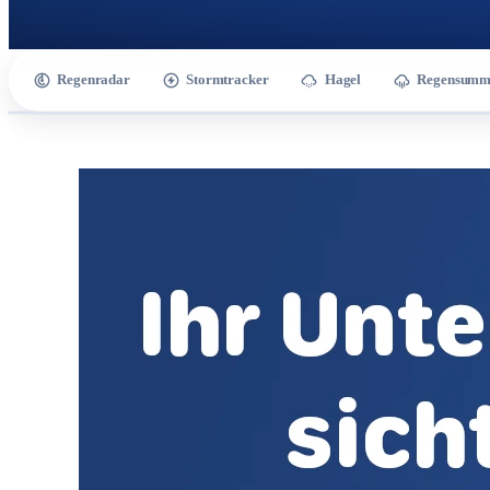
Regenradar
Stormtracker
Hagel
Regensumm