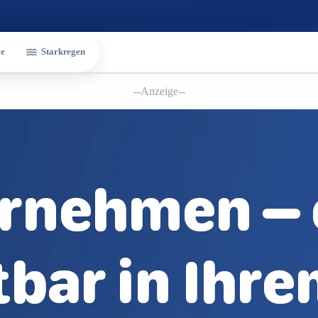
e
Starkregen
--Anzeige--