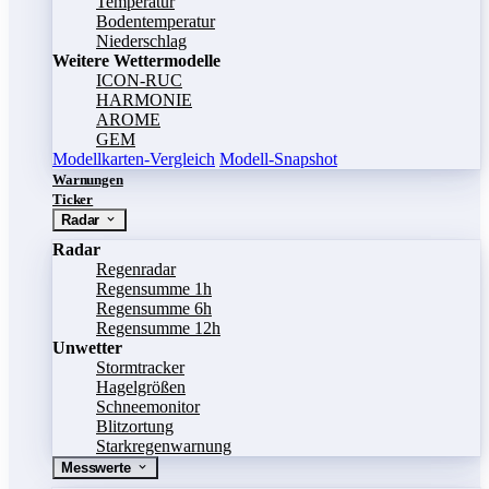
Temperatur
Bodentemperatur
Niederschlag
Weitere Wettermodelle
ICON-RUC
HARMONIE
AROME
GEM
Modellkarten-Vergleich
Modell-Snapshot
Warnungen
Ticker
Radar
Radar
Regenradar
Regensumme 1h
Regensumme 6h
Regensumme 12h
Unwetter
Stormtracker
Hagelgrößen
Schneemonitor
Blitzortung
Starkregenwarnung
Messwerte