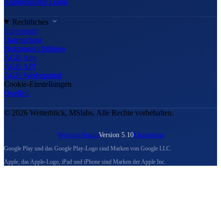
Kundenportal Login
Rechtliches
Impressum
Datenschutz
Nutzungsrichtlinien
AGB App
AGB API
AGB Werbeportal
Cookie-Einstellungen
Quellen
© 2026 Wetterblick, MSlabs. Alle Rechte vorbehalten.
Website-Status
Version 5.10
Changelog
Google Play und das Google Play-Logo sind Marken von Google LLC.
Apple, das Apple-Logo, iPad und iPhone sind Marken der Apple Inc.