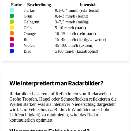
Farbe
Beschreibung
Intensität
Türkis
0,1–0,4 mm/h (sehr leicht)
Grün
0,4–3 mm/h (leicht)
Gelbgrün
3–7,5 mm/h (mäßig)
Gelb
5–10 mm/h (stark)
Orange
10–15 mm/h (sehr stark)
Rot
15–45 mm/h (heftig/Unwetter)
Violett
45–100 mm/h (extrem)
Blau
≥100 mm/h (katastrophal)
Wie interpretiert man Radarbilder?
Radarbilder basieren auf Reflexionen von Radarwellen.
Große Tropfen, Hagel oder Schneeflocken reflektieren die
Wellen stärker, was als intensiver Niederschlag dargestellt
wird. Um Fehlechos (z. B. durch Windräder oder hohe
Luftfeuchtigkeit) zu minimieren, wird das Radar
kontinuierlich optimiert.