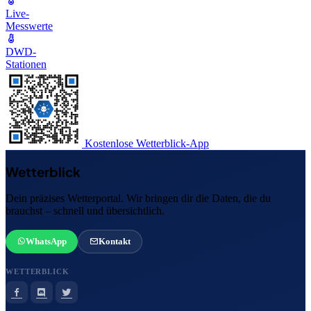
Live-
Messwerte
DWD-
Stationen
Kostenlose Wetterblick-App
Wetterblick
Dein präzises Wetterportal. Wir bringen dir die Daten, die du
brauchst – schnell und übersichtlich.
WhatsApp
Kontakt
WETTERBLICK