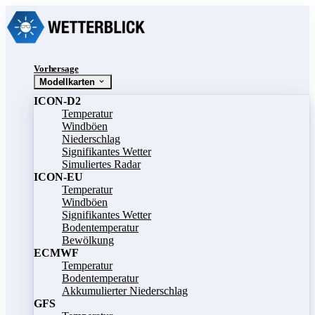
Vorhersage
Modellkarten
ICON-D2
Temperatur
Windböen
Niederschlag
Signifikantes Wetter
Simuliertes Radar
ICON-EU
Temperatur
Windböen
Signifikantes Wetter
Bodentemperatur
Bewölkung
ECMWF
Temperatur
Bodentemperatur
Akkumulierter Niederschlag
GFS