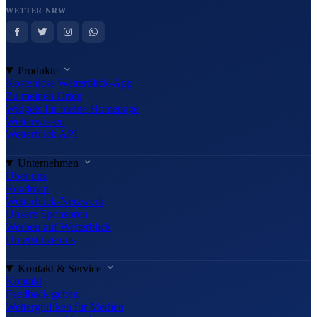
WETTER NRW
Produkte
Kostenlose Wetterblick-App
Zu meinen Orten
Widgets für meine Homepage
Wetterwissen
Wetterblick API
Unternehmen
Über uns
Roadmap
Wetterblick-Netzwerk
Unsere Sponsoren
Werben auf Wetterblick
Unterstütze uns
Kontakt & Service
Kontakt
Feedback geben
Wettergrafiken für Medien