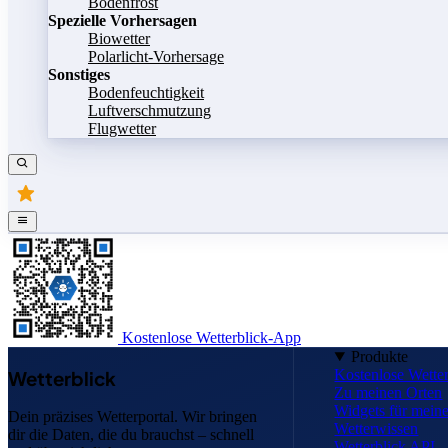
Bodenfrost
Spezielle Vorhersagen
Biowetter
Polarlicht-Vorhersage
Sonstiges
Bodenfeuchtigkeit
Luftverschmutzung
Flugwetter
Kostenlose Wetterblick-App
Produkte
Kostenlose Wette
Wetterblick
Zu meinen Orten
Widgets für mei
Dein präzises Wetterportal. Wir bringen
Wetterwissen
dir die Daten, die du brauchst – schnell
Wetterblick API