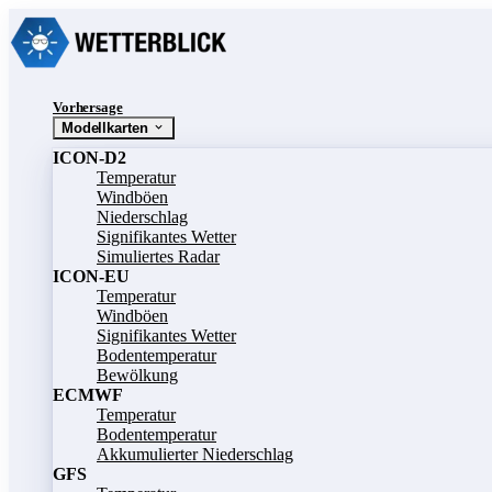
Vorhersage
Modellkarten
ICON-D2
Temperatur
Windböen
Niederschlag
Signifikantes Wetter
Simuliertes Radar
ICON-EU
Temperatur
Windböen
Signifikantes Wetter
Bodentemperatur
Bewölkung
ECMWF
Temperatur
Bodentemperatur
Akkumulierter Niederschlag
GFS