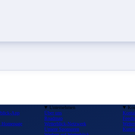
Unternehmen
Kon
rblick-App
Über uns
Konta
Roadmap
Feedb
ne Homepage
Wetterblick-Netzwerk
Wetter
Unsere Sponsoren
Kunde
Werben auf Wetterblick