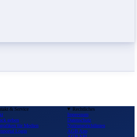
takt & Service
Rechtliches
kt
Impressum
ack geben
Datenschutz
grafiken für Medien
Nutzungsrichtlinien
nportal Login
AGB App
AGB API