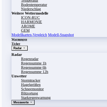
Temperatur
Bodentemperatur
Niederschlag
Weitere Wettermodelle
ICON-RUC
HARMONIE
AROME
GEM
Modellkarten-Vergleich
Modell-Snapshot
Warnungen
Ticker
Radar
Radar
Regenradar
Regensumme 1h
Regensumme 6h
Regensumme 12h
Unwetter
Stormtracker
Hagelgrößen
Schneemonitor
Blitzortung
Starkregenwarnung
Messwerte