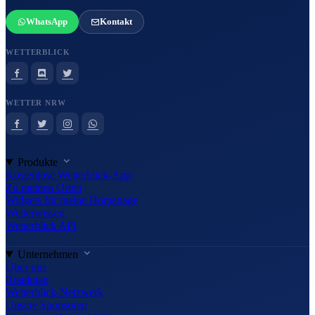
WhatsApp
Kontakt
WETTERBLICK
WETTER NRW
Produkte
Kostenlose Wetterblick-App
Zu meinen Orten
Widgets für meine Homepage
Wetterwissen
Wetterblick API
Unternehmen
Über uns
Roadmap
Wetterblick-Netzwerk
Unsere Sponsoren