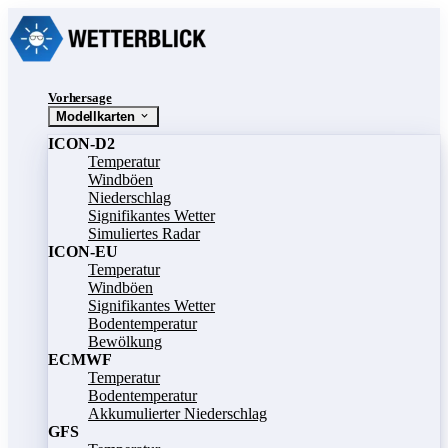
Vorhersage
Modellkarten
ICON-D2
Temperatur
Windböen
Niederschlag
Signifikantes Wetter
Simuliertes Radar
ICON-EU
Temperatur
Windböen
Signifikantes Wetter
Bodentemperatur
Bewölkung
ECMWF
Temperatur
Bodentemperatur
Akkumulierter Niederschlag
GFS