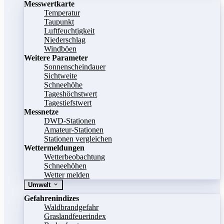
Messwertkarte
Temperatur
Taupunkt
Luftfeuchtigkeit
Niederschlag
Windböen
Weitere Parameter
Sonnenscheindauer
Sichtweite
Schneehöhe
Tageshöchstwert
Tagestiefstwert
Messnetze
DWD-Stationen
Amateur-Stationen
Stationen vergleichen
Wettermeldungen
Wetterbeobachtung
Schneehöhen
Wetter melden
Umwelt
Gefahrenindizes
Waldbrandgefahr
Graslandfeuerindex