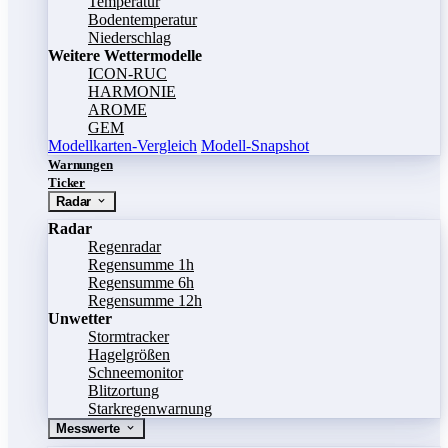
Temperatur
Bodentemperatur
Niederschlag
Weitere Wettermodelle
ICON-RUC
HARMONIE
AROME
GEM
Modellkarten-Vergleich
Modell-Snapshot
Warnungen
Ticker
Radar
Radar
Regenradar
Regensumme 1h
Regensumme 6h
Regensumme 12h
Unwetter
Stormtracker
Hagelgrößen
Schneemonitor
Blitzortung
Starkregenwarnung
Messwerte