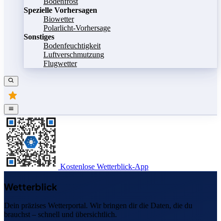
Bodenfrost
Spezielle Vorhersagen
Biowetter
Polarlicht-Vorhersage
Sonstiges
Bodenfeuchtigkeit
Luftverschmutzung
Flugwetter
Kostenlose Wetterblick-App
Wetterblick
Dein präzises Wetterportal. Wir bringen dir die Daten, die du
brauchst – schnell und übersichtlich.