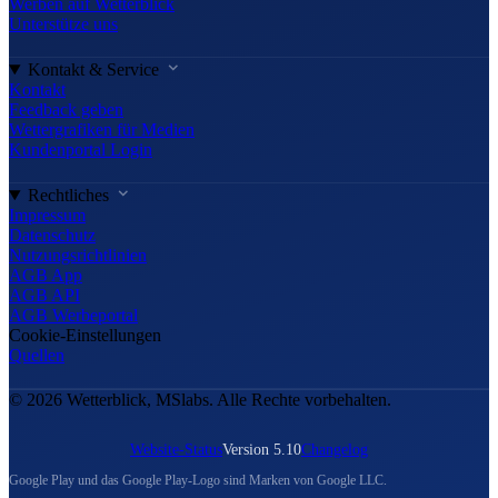
Werben auf Wetterblick
Unterstütze uns
Kontakt & Service
Kontakt
Feedback geben
Wettergrafiken für Medien
Kundenportal Login
Rechtliches
Impressum
Datenschutz
Nutzungsrichtlinien
AGB App
AGB API
AGB Werbeportal
Cookie-Einstellungen
Quellen
© 2026 Wetterblick, MSlabs. Alle Rechte vorbehalten.
Website-Status
Version 5.10
Changelog
Google Play und das Google Play-Logo sind Marken von Google LLC.