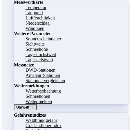
Messwertkarte
Temperatur
Taupunkt
Luftfeuchtigkeit
Niederschlag
Windböen
Weitere Parameter
Sonnenscheindauer
Sichtweite
Schneehöhe
Tageshöchstwert
Tagestiefstwert
Messnetze
DWD-Stationen
Amateur-Stationen
Stationen vergleichen
Wettermeldungen
Wetterbeobachtung
Schneehöhen
Wetter melden
Umwelt
Gefahrenindizes
Waldbrandgefahr
Graslandfeuerindex