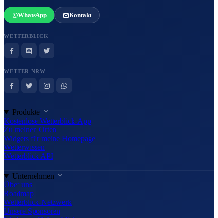
WhatsApp
Kontakt
WETTERBLICK
WETTER NRW
Produkte
Kostenlose Wetterblick-App
Zu meinen Orten
Widgets für meine Homepage
Wetterwissen
Wetterblick API
Unternehmen
Über uns
Roadmap
Wetterblick-Netzwerk
Unsere Sponsoren