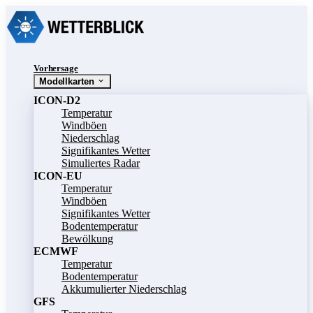
Vorhersage
Modellkarten
ICON-D2
Temperatur
Windböen
Niederschlag
Signifikantes Wetter
Simuliertes Radar
ICON-EU
Temperatur
Windböen
Signifikantes Wetter
Bodentemperatur
Bewölkung
ECMWF
Temperatur
Bodentemperatur
Akkumulierter Niederschlag
GFS