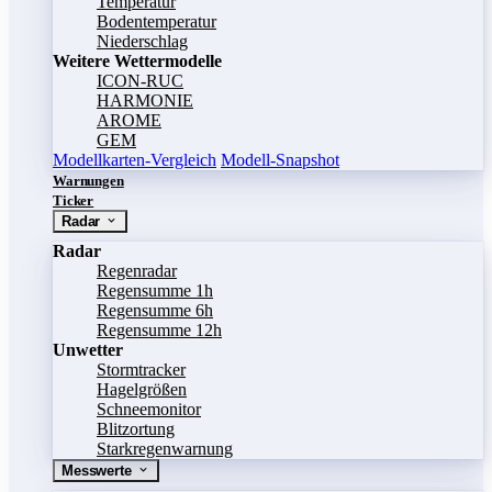
Temperatur
Bodentemperatur
Niederschlag
Weitere Wettermodelle
ICON-RUC
HARMONIE
AROME
GEM
Modellkarten-Vergleich
Modell-Snapshot
Warnungen
Ticker
Radar
Radar
Regenradar
Regensumme 1h
Regensumme 6h
Regensumme 12h
Unwetter
Stormtracker
Hagelgrößen
Schneemonitor
Blitzortung
Starkregenwarnung
Messwerte