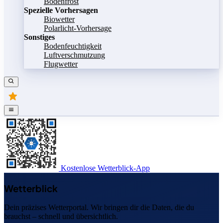
Bodenfrost
Spezielle Vorhersagen
Biowetter
Polarlicht-Vorhersage
Sonstiges
Bodenfeuchtigkeit
Luftverschmutzung
Flugwetter
Kostenlose Wetterblick-App
Wetterblick
Dein präzises Wetterportal. Wir bringen dir die Daten, die du
brauchst – schnell und übersichtlich.