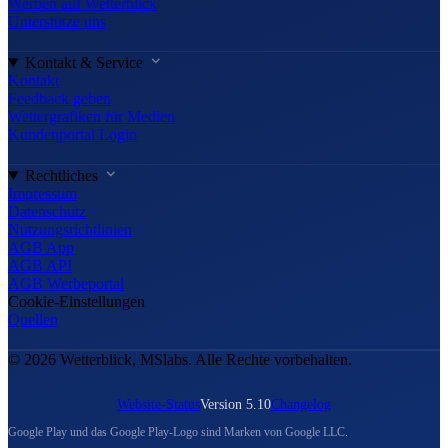
Werben auf Wetterblick
Unterstütze uns
Kontakt & Service
Kontakt
Feedback geben
Wettergrafiken für Medien
Kundenportal Login
Rechtliches
Impressum
Datenschutz
Nutzungsrichtlinien
AGB App
AGB API
AGB Werbeportal
Cookie-Einstellungen
Quellen
© 2026 Wetterblick, MSlabs. Alle Rechte vorbehalten.
Website-Status
Version 5.10
Changelog
Google Play und das Google Play-Logo sind Marken von Google LLC.