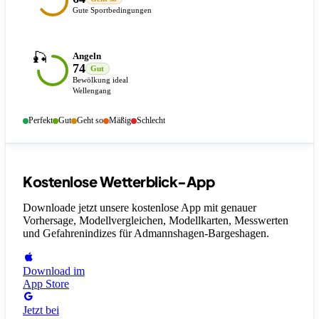
Gute Sportbedingungen
🎣
Angeln
74
Gut
Bewölkung ideal
Wellengang
Perfekt
Gut
Geht so
Mäßig
Schlecht
Kostenlose Wetterblick-App
Downloade jetzt unsere kostenlose App mit genauer
Vorhersage, Modellvergleichen, Modellkarten, Messwerten
und Gefahrenindizes
für Admannshagen-Bargeshagen
.
Download im
App Store
Jetzt bei