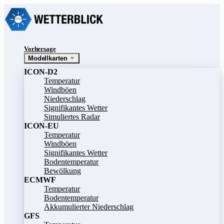
Vorhersage
Modellkarten
ICON-D2
Temperatur
Windböen
Niederschlag
Signifikantes Wetter
Simuliertes Radar
ICON-EU
Temperatur
Windböen
Signifikantes Wetter
Bodentemperatur
Bewölkung
ECMWF
Temperatur
Bodentemperatur
Akkumulierter Niederschlag
GFS