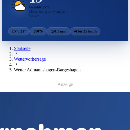
Gefühlt 15°C
Meist sonnig mit wenigen
Wolken
15° / 21°
0%
0.1 mm
bis 25 km/h
Startseite
Wettervorhersage
Wetter Admannshagen-Bargeshagen
--Anzeige--