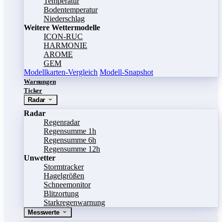
Temperatur
Bodentemperatur
Niederschlag
Weitere Wettermodelle
ICON-RUC
HARMONIE
AROME
GEM
Modellkarten-Vergleich
Modell-Snapshot
Warnungen
Ticker
Radar
Radar
Regenradar
Regensumme 1h
Regensumme 6h
Regensumme 12h
Unwetter
Stormtracker
Hagelgrößen
Schneemonitor
Blitzortung
Starkregenwarnung
Messwerte