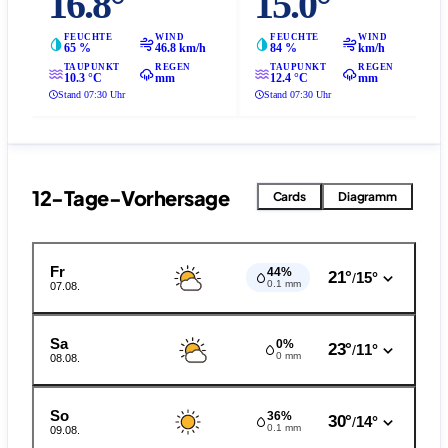
16.8°
15.0°
FEUCHTE
WIND
FEUCHTE
WIND
65 %
46.8 km/h
84 %
km/h
TAUPUNKT
REGEN
TAUPUNKT
REGEN
10.3 °C
mm
12.4 °C
mm
Stand 07:30 Uhr
Stand 07:30 Uhr
12-Tage-Vorhersage
Cards
Diagramm
Fr
44%
21°
15°
/
0.1 mm
07.08.
Sa
0%
23°
11°
/
0 mm
08.08.
So
36%
30°
14°
/
0.1 mm
09.08.