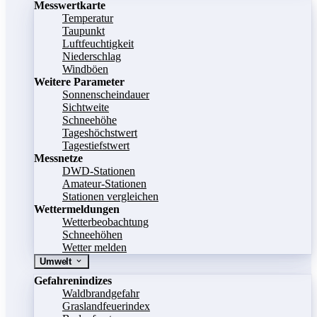
Messwertkarte
Temperatur
Taupunkt
Luftfeuchtigkeit
Niederschlag
Windböen
Weitere Parameter
Sonnenscheindauer
Sichtweite
Schneehöhe
Tageshöchstwert
Tagestiefstwert
Messnetze
DWD-Stationen
Amateur-Stationen
Stationen vergleichen
Wettermeldungen
Wetterbeobachtung
Schneehöhen
Wetter melden
Umwelt
Gefahrenindizes
Waldbrandgefahr
Graslandfeuerindex