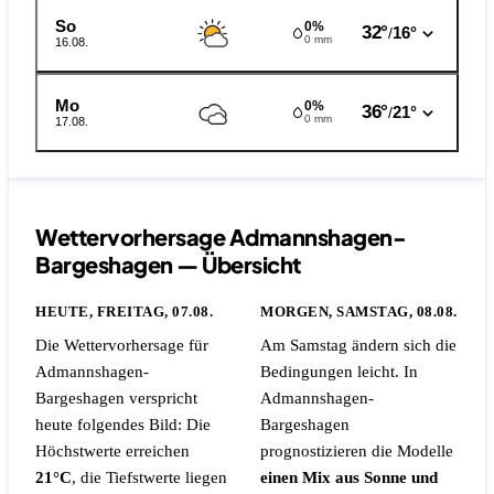
So
0%
32°
16°
/
0 mm
16.08.
Mo
0%
36°
21°
/
0 mm
17.08.
Wettervorhersage Admannshagen-
Bargeshagen — Übersicht
HEUTE, FREITAG, 07.08.
MORGEN, SAMSTAG, 08.08.
Die Wettervorhersage für
Am Samstag ändern sich die
Admannshagen-
Bedingungen leicht. In
Bargeshagen verspricht
Admannshagen-
heute folgendes Bild: Die
Bargeshagen
Höchstwerte erreichen
prognostizieren die Modelle
21°C
, die Tiefstwerte liegen
einen Mix aus Sonne und