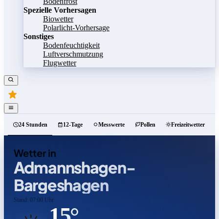
Bodenfrost
Spezielle Vorhersagen
Biowetter
Polarlicht-Vorhersage
Sonstiges
Bodenfeuchtigkeit
Luftverschmutzung
Flugwetter
24 Stunden
12-Tage
Messwerte
Pollen
Freizeitwetter
Wetter in
Admannshagen-
Bargeshagen
Stand: 07:00 Uhr
15°