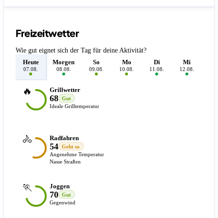
Freizeitwetter
Wie gut eignet sich der Tag für deine Aktivität?
Heute
Morgen
So
Mo
Di
Mi
D
07.08.
08.08.
09.08.
10.08.
11.08.
12.08.
13.
🔥
Grillwetter
68
Gut
Ideale Grilltemperatur
🚴
Radfahren
54
Geht so
Angenehme Temperatur
Nasse Straßen
🏃
Joggen
70
Gut
Gegenwind