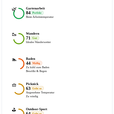
🌿
Gartenarbeit
84
Perfekt
Beste Arbeitstemperatur
🥾
Wandern
71
Gut
Ideales Wanderwetter
🏊
Baden
44
Mäßig
Zu kühl zum Baden
Bewölkt & Regen
🧺
Picknick
63
Geht so
Angenehme Temperatur
Zu windig
⛳
Outdoor-Sport
64
Geht so