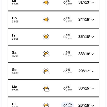
Mi
0%
31°
13°
/
0 mm
12.08.
Do
0%
34°
15°
/
0 mm
13.08.
Fr
0%
35°
18°
/
0 mm
14.08.
Sa
0%
33°
19°
/
0 mm
15.08.
So
0%
29°
17°
/
0 mm
16.08.
Mo
0%
30°
15°
/
0 mm
17.08.
Di
75%
26°
15°
/
0 mm