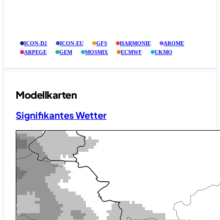
ICON-D2
ICON-EU
GFS
HARMONIE
AROME
ARPEGE
GEM
MOSMIX
ECMWF
UKMO
Modellkarten
Signifikantes Wetter