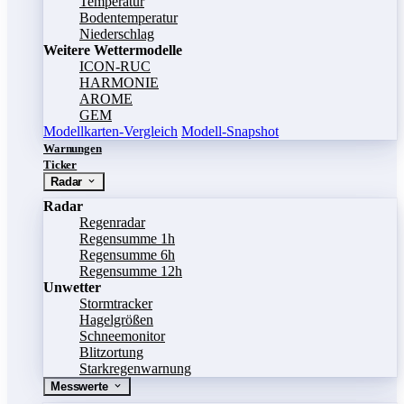
Temperatur
Bodentemperatur
Niederschlag
Weitere Wettermodelle
ICON-RUC
HARMONIE
AROME
GEM
Modellkarten-Vergleich
Modell-Snapshot
Warnungen
Ticker
Radar
Radar
Regenradar
Regensumme 1h
Regensumme 6h
Regensumme 12h
Unwetter
Stormtracker
Hagelgrößen
Schneemonitor
Blitzortung
Starkregenwarnung
Messwerte