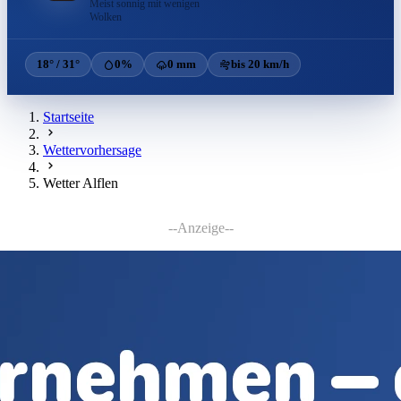
Meist sonnig mit wenigen
Wolken
18° / 31°
0%
0 mm
bis 20 km/h
Startseite
Wettervorhersage
Wetter Alflen
--Anzeige--