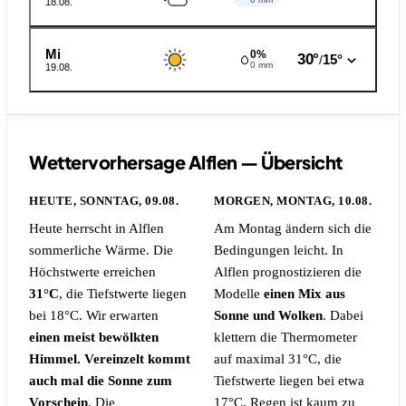
18.08.
Mi
0%
30°
15°
/
0 mm
19.08.
Wettervorhersage Alflen — Übersicht
HEUTE, SONNTAG, 09.08.
MORGEN, MONTAG, 10.08.
Heute herrscht in Alflen
Am Montag ändern sich die
sommerliche Wärme. Die
Bedingungen leicht. In
Höchstwerte erreichen
Alflen prognostizieren die
31°C
, die Tiefstwerte liegen
Modelle
einen Mix aus
bei 18°C. Wir erwarten
Sonne und Wolken
. Dabei
einen meist bewölkten
klettern die Thermometer
Himmel. Vereinzelt kommt
auf maximal 31°C, die
auch mal die Sonne zum
Tiefstwerte liegen bei etwa
Vorschein
.
Die
17°C.
Regen ist kaum zu