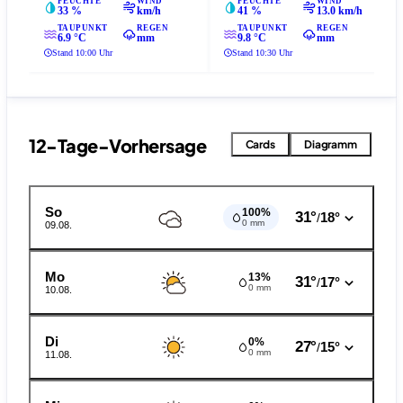
FEUCHTE
WIND
FEUCHTE
WIND
33 %
km/h
41 %
13.0 km/h
TAUPUNKT
REGEN
TAUPUNKT
REGEN
6.9 °C
mm
9.8 °C
mm
Stand 10:00 Uhr
Stand 10:30 Uhr
12-Tage-Vorhersage
Cards
Diagramm
So
100%
31°
18°
/
0 mm
09.08.
Mo
13%
31°
17°
/
0 mm
10.08.
Di
0%
27°
15°
/
0 mm
11.08.