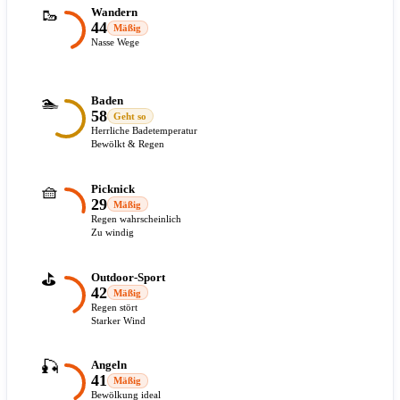
🥾
Wandern
44
Mäßig
Nasse Wege
🏊
Baden
58
Geht so
Herrliche Badetemperatur
Bewölkt & Regen
🧺
Picknick
29
Mäßig
Regen wahrscheinlich
Zu windig
⛳
Outdoor-Sport
42
Mäßig
Regen stört
Starker Wind
🎣
Angeln
41
Mäßig
Bewölkung ideal