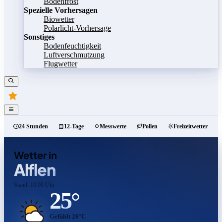
Bodenfrost
Spezielle Vorhersagen
Biowetter
Polarlicht-Vorhersage
Sonstiges
Bodenfeuchtigkeit
Luftverschmutzung
Flugwetter
24 Stunden
12-Tage
Messwerte
Pollen
Freizeitwetter
Wetter in
Alflen
Stand: 10:00 Uhr
25°
Gefühlt 26°C