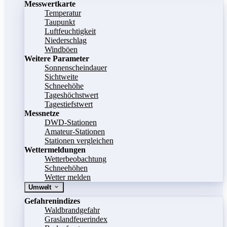
Messwertkarte
Temperatur
Taupunkt
Luftfeuchtigkeit
Niederschlag
Windböen
Weitere Parameter
Sonnenscheindauer
Sichtweite
Schneehöhe
Tageshöchstwert
Tagestiefstwert
Messnetze
DWD-Stationen
Amateur-Stationen
Stationen vergleichen
Wettermeldungen
Wetterbeobachtung
Schneehöhen
Wetter melden
Umwelt
Gefahrenindizes
Waldbrandgefahr
Graslandfeuerindex