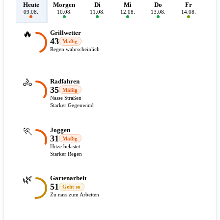
Heute
Morgen
Di
Mi
Do
Fr
S
09.08.
10.08.
11.08.
12.08.
13.08.
14.08.
15.
🔥
Grillwetter
43
Mäßig
Regen wahrscheinlich
🚴
Radfahren
35
Mäßig
Nasse Straßen
Starker Gegenwind
🏃
Joggen
31
Mäßig
Hitze belastet
Starker Regen
🌿
Gartenarbeit
51
Geht so
Zu nass zum Arbeiten