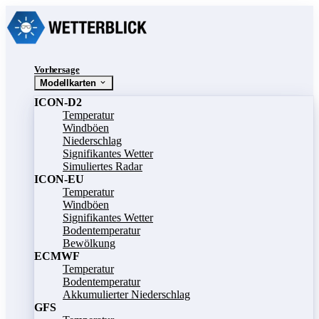
Vorhersage
Modellkarten
ICON-D2
Temperatur
Windböen
Niederschlag
Signifikantes Wetter
Simuliertes Radar
ICON-EU
Temperatur
Windböen
Signifikantes Wetter
Bodentemperatur
Bewölkung
ECMWF
Temperatur
Bodentemperatur
Akkumulierter Niederschlag
GFS