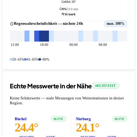
Gefühlt 28°
0%
0.0 mm
16 km/h
Regenwahrscheinlichkeit — nächste 24h
max. 100%
12:00
18:00
00:00
06:00
20–45%
45–65%
>80%
Echte Messwerte in der Nähe
ECHTZEIT
Keine Schätzwerte — reale Messungen von Wetterstationen in deiner
Region.
Büchel
Nürburg
LIVE
LIVE
24.4°
24.1°