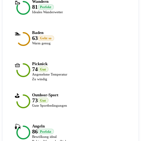
🥾
Wandern
81
Perfekt
Ideales Wanderwetter
🏊
Baden
63
Geht so
Warm genug
🧺
Picknick
74
Gut
Angenehme Temperatur
Zu windig
⛳
Outdoor-Sport
73
Gut
Gute Sportbedingungen
🎣
Angeln
86
Perfekt
Bewölkung ideal