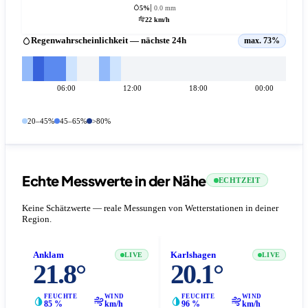
5%
0.0 mm
22 km/h
Regenwahrscheinlichkeit — nächste 24h
max. 73%
06:00
12:00
18:00
00:00
20–45%
45–65%
>80%
Echte Messwerte in der Nähe
ECHTZEIT
Keine Schätzwerte — reale Messungen von Wetterstationen in deiner
Region.
Anklam
Karlshagen
LIVE
LIVE
21.8°
20.1°
FEUCHTE
WIND
FEUCHTE
WIND
85 %
km/h
96 %
km/h