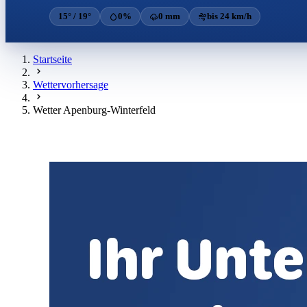
15° / 19°
0%
0 mm
bis 24 km/h
Startseite
Wettervorhersage
Wetter Apenburg-Winterfeld