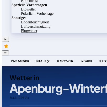
Bodenfrost
Spezielle Vorhersagen
Biowetter
Polarlicht-Vorhersage
Sonstiges
Bodenfeuchtigkeit
Luftverschmutzung
Flugwetter
24 Stunden
12-Tage
Messwerte
Pollen
Fre
Wetter in
Apenburg-Winterf
Stand: 17:00 Uhr