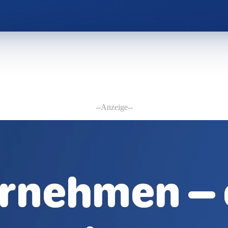
--Anzeige--