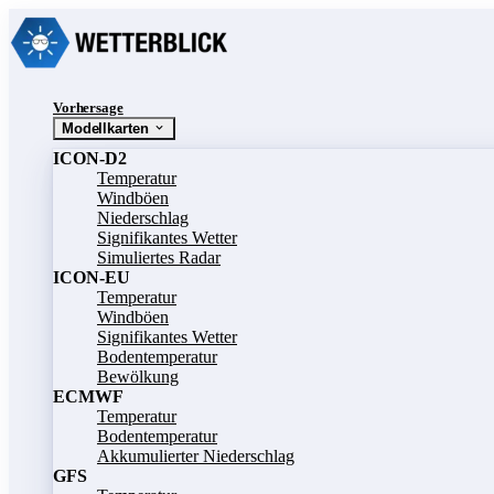
Vorhersage
Modellkarten
ICON-D2
Temperatur
Windböen
Niederschlag
Signifikantes Wetter
Simuliertes Radar
ICON-EU
Temperatur
Windböen
Signifikantes Wetter
Bodentemperatur
Bewölkung
ECMWF
Temperatur
Bodentemperatur
Akkumulierter Niederschlag
GFS