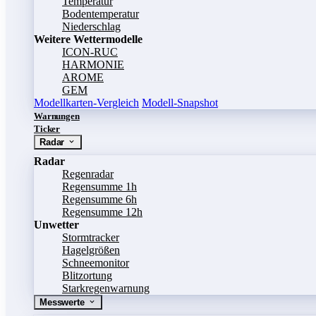
Temperatur
Bodentemperatur
Niederschlag
Weitere Wettermodelle
ICON-RUC
HARMONIE
AROME
GEM
Modellkarten-Vergleich
Modell-Snapshot
Warnungen
Ticker
Radar
Radar
Regenradar
Regensumme 1h
Regensumme 6h
Regensumme 12h
Unwetter
Stormtracker
Hagelgrößen
Schneemonitor
Blitzortung
Starkregenwarnung
Messwerte