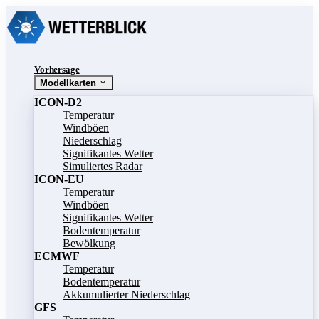
Vorhersage
Modellkarten
ICON-D2
Temperatur
Windböen
Niederschlag
Signifikantes Wetter
Simuliertes Radar
ICON-EU
Temperatur
Windböen
Signifikantes Wetter
Bodentemperatur
Bewölkung
ECMWF
Temperatur
Bodentemperatur
Akkumulierter Niederschlag
GFS