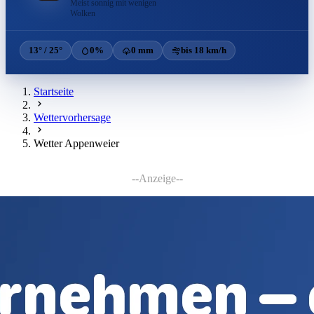
Meist sonnig mit wenigen
Wolken
13° / 25°
0%
0 mm
bis 18 km/h
Startseite
Wettervorhersage
Wetter Appenweier
--Anzeige--