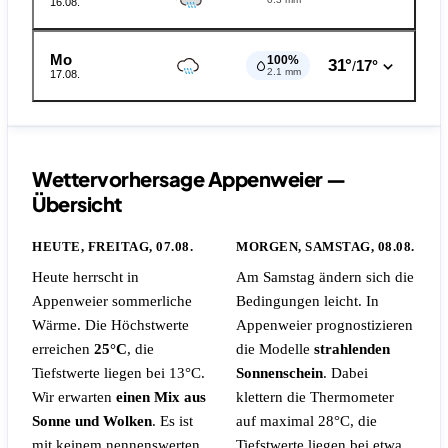
16.08.
Mo
100%
31°
17°
/
2.1 mm
17.08.
Wettervorhersage Appenweier —
Übersicht
HEUTE, FREITAG, 07.08.
MORGEN, SAMSTAG, 08.08.
Heute herrscht in
Am Samstag ändern sich die
Appenweier sommerliche
Bedingungen leicht. In
Wärme. Die Höchstwerte
Appenweier prognostizieren
erreichen
25°C
, die
die Modelle
strahlenden
Tiefstwerte liegen bei 13°C.
Sonnenschein
. Dabei
Wir erwarten
einen Mix aus
klettern die Thermometer
Sonne und Wolken
.
Es ist
auf maximal 28°C, die
mit keinem nennenswerten
Tiefstwerte liegen bei etwa