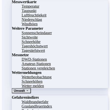
Messwertkarte
Temperatur
Taupunkt
Luftfeuchtigkeit
Niederschlag
Windböen
Weitere Parameter
Sonnenscheindauer
Sichtweite
Schneehöhe
Tageshöchstwert
Tagestiefstwert
Messnetze
DWD-Stationen
Amateur-Stationen
Stationen vergleichen
Wettermeldungen
Wetterbeobachtung
Schneehöhen
Wetter melden
Umwelt
Gefahrenindizes
Waldbrandgefahr
Graslandfeuerindex