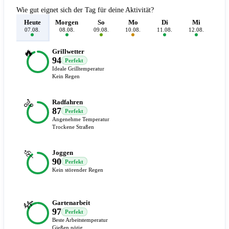
Wie gut eignet sich der Tag für deine Aktivität?
Heute
Morgen
So
Mo
Di
Mi
D
07.08.
08.08.
09.08.
10.08.
11.08.
12.08.
13.
🔥
Grillwetter
94
Perfekt
Ideale Grilltemperatur
Kein Regen
🚴
Radfahren
87
Perfekt
Angenehme Temperatur
Trockene Straßen
🏃
Joggen
90
Perfekt
Kein störender Regen
🌿
Gartenarbeit
97
Perfekt
Beste Arbeitstemperatur
Gießen nötig