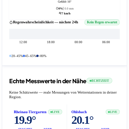
Gefühlt 16°
0%
0.0 mm
7 km/h
Regenwahrscheinlichkeit — nächste 24h
Kein Regen erwartet
12:00
18:00
00:00
06:00
20–45%
45–65%
>80%
Echte Messwerte in der Nähe
ECHTZEIT
Keine Schätzwerte — reale Messungen von Wetterstationen in deiner
Region.
Rheinau-Tiergarten
Ohlsbach
LIVE
LIVE
19.9°
20.1°