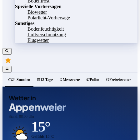
Bodenfrost
Spezielle Vorhersagen
Biowetter
Polarlicht-Vorhersage
Sonstiges
Bodenfeuchtigkeit
Luftverschmutzung
Flugwetter
24 Stunden
12-Tage
Messwerte
Pollen
Freizeitwetter
Wetter in
Appenweier
Stand: 08:00 Uhr
15°
Gefühlt 15°C