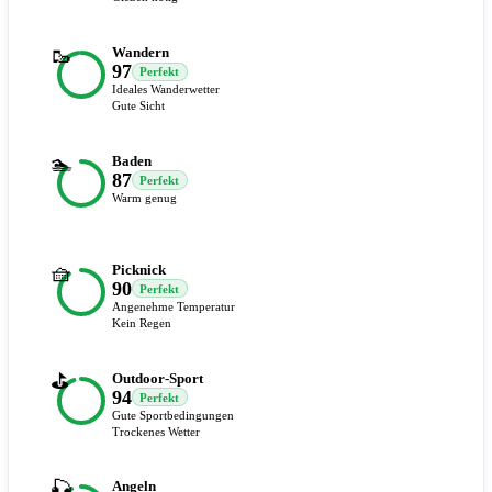
🥾
Wandern
97
Perfekt
Ideales Wanderwetter
Gute Sicht
🏊
Baden
87
Perfekt
Warm genug
🧺
Picknick
90
Perfekt
Angenehme Temperatur
Kein Regen
⛳
Outdoor-Sport
94
Perfekt
Gute Sportbedingungen
Trockenes Wetter
🎣
Angeln