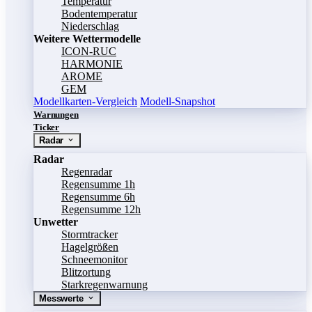
Temperatur
Bodentemperatur
Niederschlag
Weitere Wettermodelle
ICON-RUC
HARMONIE
AROME
GEM
Modellkarten-Vergleich
Modell-Snapshot
Warnungen
Ticker
Radar
Radar
Regenradar
Regensumme 1h
Regensumme 6h
Regensumme 12h
Unwetter
Stormtracker
Hagelgrößen
Schneemonitor
Blitzortung
Starkregenwarnung
Messwerte