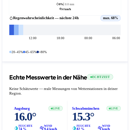
0%
0.0 mm
4 km/h
Regenwahrscheinlichkeit — nächste 24h
max. 68%
12:00
18:00
00:00
06:00
20–45%
45–65%
>80%
Echte Messwerte in der Nähe
ECHTZEIT
Keine Schätzwerte — reale Messungen von Wetterstationen in deiner
Region.
Augsburg
Schwabmünchen
LIVE
LIVE
16.0°
15.3°
FEUCHTE
WIND
FEUCHTE
WIND
74 %
9.4 km/h
82 %
km/h