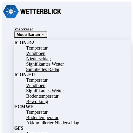
Vorhersage
Modellkarten
ICON-D2
Temperatur
Windböen
Niederschlag
Signifikantes Wetter
Simuliertes Radar
ICON-EU
Temperatur
Windböen
Signifikantes Wetter
Bodentemperatur
Bewölkung
ECMWF
Temperatur
Bodentemperatur
Akkumulierter Niederschlag
GFS