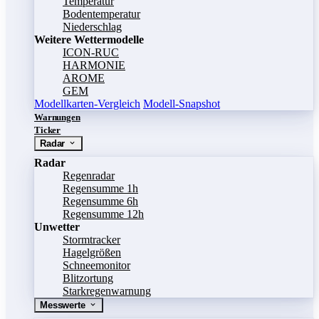
Temperatur
Bodentemperatur
Niederschlag
Weitere Wettermodelle
ICON-RUC
HARMONIE
AROME
GEM
Modellkarten-Vergleich
Modell-Snapshot
Warnungen
Ticker
Radar
Radar
Regenradar
Regensumme 1h
Regensumme 6h
Regensumme 12h
Unwetter
Stormtracker
Hagelgrößen
Schneemonitor
Blitzortung
Starkregenwarnung
Messwerte