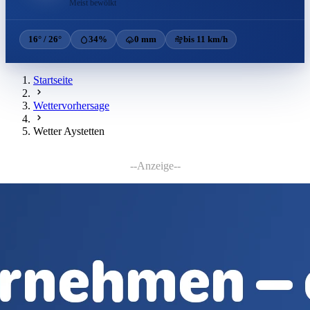
Meist bewölkt
16° / 26°
34%
0 mm
bis 11 km/h
Startseite
Wettervorhersage
Wetter Aystetten
--Anzeige--