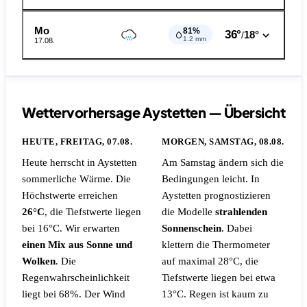
Mo
81%
36°
18°
/
1.2 mm
17.08.
Wettervorhersage Aystetten — Übersicht
HEUTE, FREITAG, 07.08.
MORGEN, SAMSTAG, 08.08.
Heute herrscht in Aystetten
Am Samstag ändern sich die
sommerliche Wärme. Die
Bedingungen leicht. In
Höchstwerte erreichen
Aystetten prognostizieren
26°C
, die Tiefstwerte liegen
die Modelle
strahlenden
bei 16°C. Wir erwarten
Sonnenschein
. Dabei
einen Mix aus Sonne und
klettern die Thermometer
Wolken
.
Die
auf maximal 28°C, die
Regenwahrscheinlichkeit
Tiefstwerte liegen bei etwa
liegt bei 68%.
Der Wind
13°C.
Regen ist kaum zu