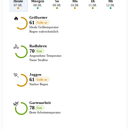
Heute
Morgen
So
Mo
Di
Mi
D
07.08.
08.08.
09.08.
10.08.
11.08.
12.08.
13.
🔥
Grillwetter
61
Geht so
Ideale Grilltemperatur
Regen wahrscheinlich
🚴
Radfahren
70
Gut
Angenehme Temperatur
Nasse Straßen
🏃
Joggen
61
Geht so
Starker Regen
🌿
Gartenarbeit
78
Gut
Beste Arbeitstemperatur