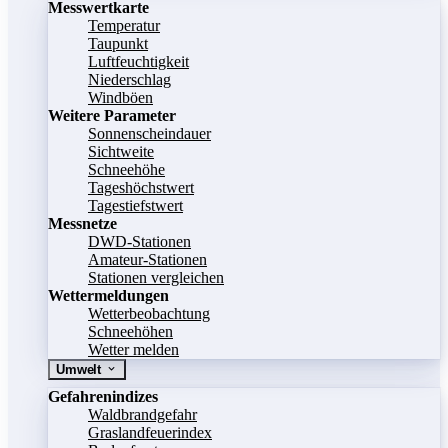
Messwertkarte
Temperatur
Taupunkt
Luftfeuchtigkeit
Niederschlag
Windböen
Weitere Parameter
Sonnenscheindauer
Sichtweite
Schneehöhe
Tageshöchstwert
Tagestiefstwert
Messnetze
DWD-Stationen
Amateur-Stationen
Stationen vergleichen
Wettermeldungen
Wetterbeobachtung
Schneehöhen
Wetter melden
Umwelt
Gefahrenindizes
Waldbrandgefahr
Graslandfeuerindex