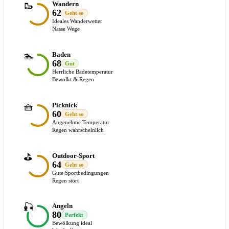
🥾
Wandern
62
Geht so
Ideales Wanderwetter
Nasse Wege
🏊
Baden
68
Gut
Herrliche Badetemperatur
Bewölkt & Regen
🧺
Picknick
60
Geht so
Angenehme Temperatur
Regen wahrscheinlich
⛳
Outdoor-Sport
64
Geht so
Gute Sportbedingungen
Regen stört
🎣
Angeln
80
Perfekt
Bewölkung ideal