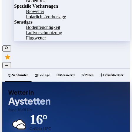
Bodenfrost
Spezielle Vorhersagen
Biowetter
Polarlicht-Vorhersage
Sonstiges
Bodenfeuchtigkeit
Luftverschmutzung
Flugwetter
24 Stunden
12-Tage
Messwerte
Pollen
Freizeitwetter
Wetter in
Aystetten
Stand: 06:00 Uhr
16°
Gefühlt 16°C