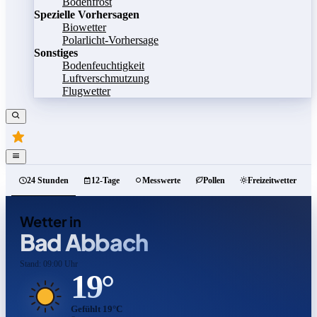
Bodenfrost
Spezielle Vorhersagen
Biowetter
Polarlicht-Vorhersage
Sonstiges
Bodenfeuchtigkeit
Luftverschmutzung
Flugwetter
24 Stunden
12-Tage
Messwerte
Pollen
Freizeitwetter
Wetter in
Bad Abbach
Stand: 09:00 Uhr
19°
Gefühlt 19°C