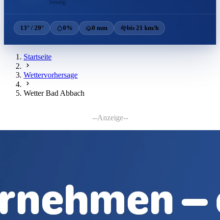
Sonnig
13° / 29°
0%
0 mm
bis 21 km/h
Startseite
Wettervorhersage
Wetter Bad Abbach
--Anzeige--