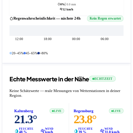
0%
0.0 mm
12 km/h
Regenwahrscheinlichkeit — nächste 24h
Kein Regen erwartet
12:00
18:00
00:00
06:00
20–45%
45–65%
>80%
Echte Messwerte in der Nähe
ECHTZEIT
Keine Schätzwerte — reale Messungen von Wetterstationen in deiner
Region.
Kaltenberg
Regensburg
LIVE
LIVE
21.3°
23.8°
FEUCHTE
WIND
FEUCHTE
WIND
48 %
km/h
39 %
31.0 km/h