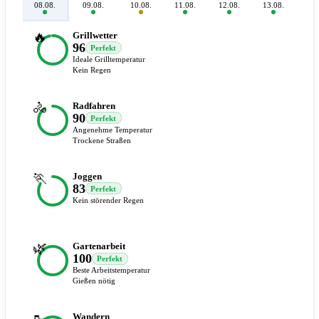
08.08.
09.08.
10.08.
11.08.
12.08.
13.08.
14.
🔥
Grillwetter
96
Perfekt
Ideale Grilltemperatur
Kein Regen
🚴
Radfahren
90
Perfekt
Angenehme Temperatur
Trockene Straßen
🏃
Joggen
83
Perfekt
Kein störender Regen
🌿
Gartenarbeit
100
Perfekt
Beste Arbeitstemperatur
Gießen nötig
🥾
Wandern