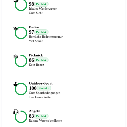
98
Perfekt
Ideales Wanderwetter
Gute Sicht
🏊
Baden
97
Perfekt
Herrliche Badetemperatur
Viel Sonne
🧺
Picknick
86
Perfekt
Kein Regen
⛳
Outdoor-Sport
100
Perfekt
Gute Sportbedingungen
Trockenes Wetter
🎣
Angeln
83
Perfekt
Ruhige Wasseroberfläche