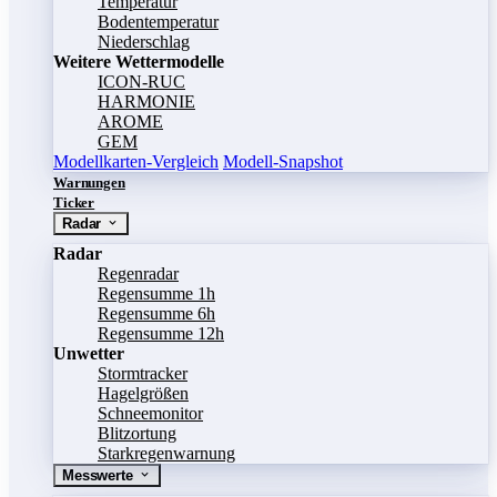
Temperatur
Bodentemperatur
Niederschlag
Weitere Wettermodelle
ICON-RUC
HARMONIE
AROME
GEM
Modellkarten-Vergleich
Modell-Snapshot
Warnungen
Ticker
Radar
Radar
Regenradar
Regensumme 1h
Regensumme 6h
Regensumme 12h
Unwetter
Stormtracker
Hagelgrößen
Schneemonitor
Blitzortung
Starkregenwarnung
Messwerte