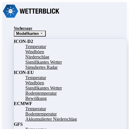
Vorhersage
Modellkarten
ICON-D2
Temperatur
Windböen
Niederschlag
Signifikantes Wetter
Simuliertes Radar
ICON-EU
Temperatur
Windböen
Signifikantes Wetter
Bodentemperatur
Bewölkung
ECMWF
Temperatur
Bodentemperatur
Akkumulierter Niederschlag
GFS