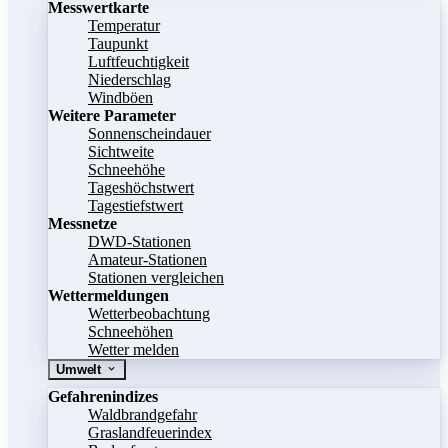
Messwertkarte
Temperatur
Taupunkt
Luftfeuchtigkeit
Niederschlag
Windböen
Weitere Parameter
Sonnenscheindauer
Sichtweite
Schneehöhe
Tageshöchstwert
Tagestiefstwert
Messnetze
DWD-Stationen
Amateur-Stationen
Stationen vergleichen
Wettermeldungen
Wetterbeobachtung
Schneehöhen
Wetter melden
Umwelt
Gefahrenindizes
Waldbrandgefahr
Graslandfeuerindex