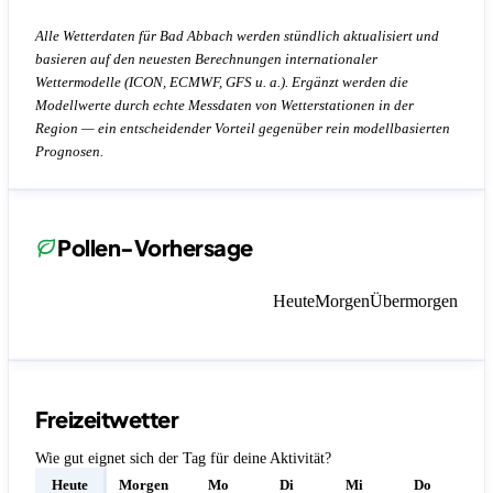
Alle Wetterdaten für Bad Abbach werden stündlich aktualisiert und
basieren auf den neuesten Berechnungen internationaler
Wettermodelle (ICON, ECMWF, GFS u. a.). Ergänzt werden die
Modellwerte durch echte Messdaten von Wetterstationen in der
Region — ein entscheidender Vorteil gegenüber rein modellbasierten
Prognosen.
Pollen-Vorhersage
Heute
Morgen
Übermorgen
Freizeitwetter
Wie gut eignet sich der Tag für deine Aktivität?
Heute
Morgen
Mo
Di
Mi
Do
F