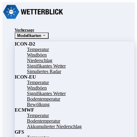
Vorhersage
Modellkarten
ICON-D2
Temperatur
Windböen
Niederschlag
Signifikantes Wetter
Simuliertes Radar
ICON-EU
Temperatur
Windböen
Signifikantes Wetter
Bodentemperatur
Bewölkung
ECMWF
Temperatur
Bodentemperatur
Akkumulierter Niederschlag
GFS