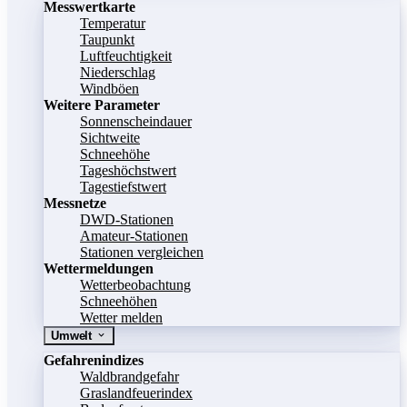
Messwertkarte
Temperatur
Taupunkt
Luftfeuchtigkeit
Niederschlag
Windböen
Weitere Parameter
Sonnenscheindauer
Sichtweite
Schneehöhe
Tageshöchstwert
Tagestiefstwert
Messnetze
DWD-Stationen
Amateur-Stationen
Stationen vergleichen
Wettermeldungen
Wetterbeobachtung
Schneehöhen
Wetter melden
Umwelt
Gefahrenindizes
Waldbrandgefahr
Graslandfeuerindex