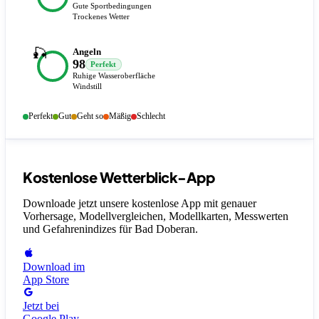
Gute Sportbedingungen
Trockenes Wetter
🎣
Angeln
98
Perfekt
Ruhige Wasseroberfläche
Windstill
Perfekt
Gut
Geht so
Mäßig
Schlecht
Kostenlose Wetterblick-App
Downloade jetzt unsere kostenlose App mit genauer
Vorhersage, Modellvergleichen, Modellkarten, Messwerten
und Gefahrenindizes
für Bad Doberan
.
Download im
App Store
Jetzt bei
Google Play