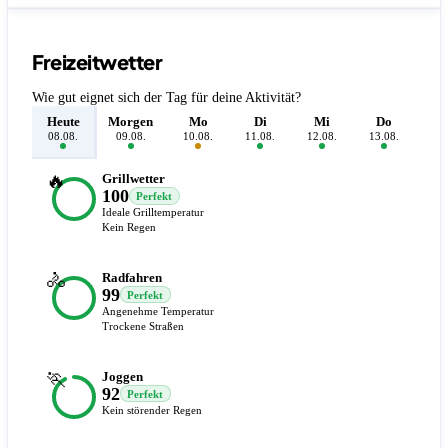
Freizeitwetter
Wie gut eignet sich der Tag für deine Aktivität?
Heute
Morgen
Mo
Di
Mi
Do
F
08.08.
09.08.
10.08.
11.08.
12.08.
13.08.
14.
🔥
Grillwetter
100
Perfekt
Ideale Grilltemperatur
Kein Regen
🚴
Radfahren
99
Perfekt
Angenehme Temperatur
Trockene Straßen
🏃
Joggen
92
Perfekt
Kein störender Regen