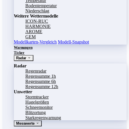
Temperatur
Bodentemperatur
Niederschlag
Weitere Wettermodelle
ICON-RUC
HARMONIE
AROME
GEM
Modellkarten-Vergleich
Modell-Snapshot
Warnungen
Ticker
Radar
Radar
Regenradar
Regensumme 1h
Regensumme 6h
Regensumme 12h
Unwetter
Stormtracker
Hagelgrößen
Schneemonitor
Blitzortung
Starkregenwarnung
Messwerte