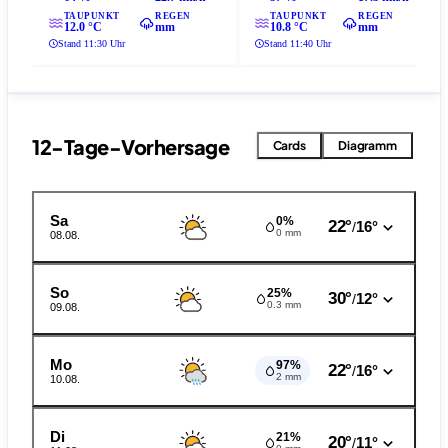
TAUPUNKT
REGEN
TAUPUNKT
REGEN
12.0 °C
mm
10.8 °C
mm
Stand 11:30 Uhr
Stand 11:40 Uhr
12-Tage-Vorhersage
Cards
Diagramm
Sa
0%
22°
16°
/
0 mm
08.08.
So
25%
30°
12°
/
0.3 mm
09.08.
Mo
97%
22°
16°
/
2 mm
10.08.
Di
21%
20°
11°
/