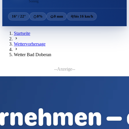
Sonnig
16° / 22°
0%
0 mm
bis 16 km/h
Startseite
Wettervorhersage
Wetter Bad Doberan
--Anzeige--