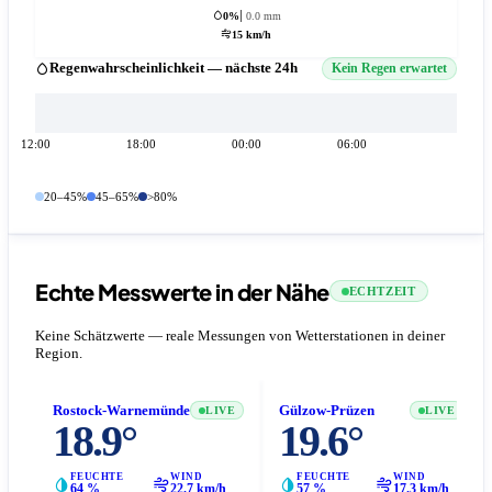
0%
0.0 mm
15 km/h
Regenwahrscheinlichkeit — nächste 24h
Kein Regen erwartet
12:00
18:00
00:00
06:00
20–45%
45–65%
>80%
Echte Messwerte in der Nähe
ECHTZEIT
Keine Schätzwerte — reale Messungen von Wetterstationen in deiner
Region.
Rostock-Warnemünde
Gülzow-Prüzen
LIVE
LIVE
18.9°
19.6°
FEUCHTE
WIND
FEUCHTE
WIND
64 %
22.7 km/h
57 %
17.3 km/h