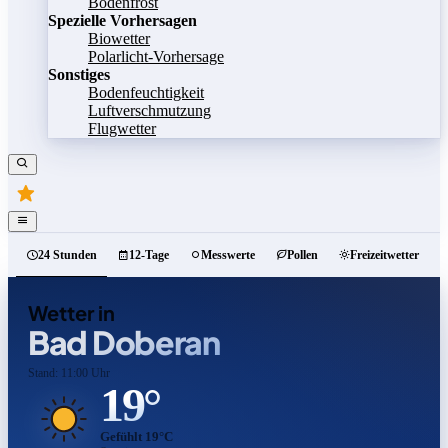
Bodenfrost
Spezielle Vorhersagen
Biowetter
Polarlicht-Vorhersage
Sonstiges
Bodenfeuchtigkeit
Luftverschmutzung
Flugwetter
24 Stunden
12-Tage
Messwerte
Pollen
Freizeitwetter
Wetter in
Bad Doberan
Stand: 11:00 Uhr
19°
Gefühlt 19°C