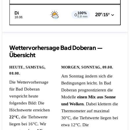
Di
100%
20°
15°
/
0.8 mm
18.08.
Wettervorhersage Bad Doberan —
Übersicht
HEUTE, SAMSTAG,
MORGEN, SONNTAG, 09.08.
08.08.
Am Sonntag ändern sich die
Die Wettervorhersage
Bedingungen leicht. In Bad
für Bad Doberan
Doberan prognostizieren die
verspricht heute
Modelle
einen Mix aus Sonne
folgendes Bild: Die
und Wolken
. Dabei klettern die
Höchstwerte erreichen
Thermometer auf maximal
22°C
, die Tiefstwerte
30°C, die Tiefstwerte liegen bei
liegen bei 16°C. Wir
etwa 12°C.
Die