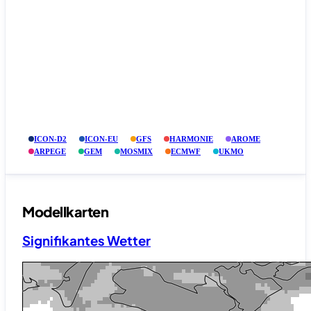
ICON-D2
ICON-EU
GFS
HARMONIE
AROME
ARPEGE
GEM
MOSMIX
ECMWF
UKMO
Modellkarten
Signifikantes Wetter