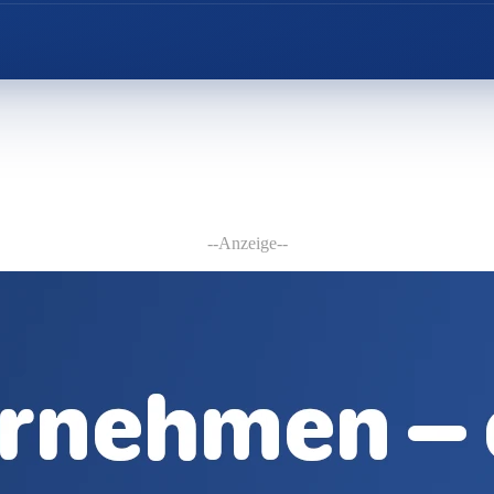
--Anzeige--