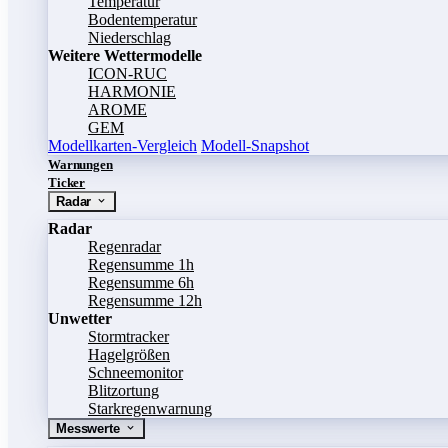
Temperatur
Bodentemperatur
Niederschlag
Weitere Wettermodelle
ICON-RUC
HARMONIE
AROME
GEM
Modellkarten-Vergleich
Modell-Snapshot
Warnungen
Ticker
Radar
Radar
Regenradar
Regensumme 1h
Regensumme 6h
Regensumme 12h
Unwetter
Stormtracker
Hagelgrößen
Schneemonitor
Blitzortung
Starkregenwarnung
Messwerte