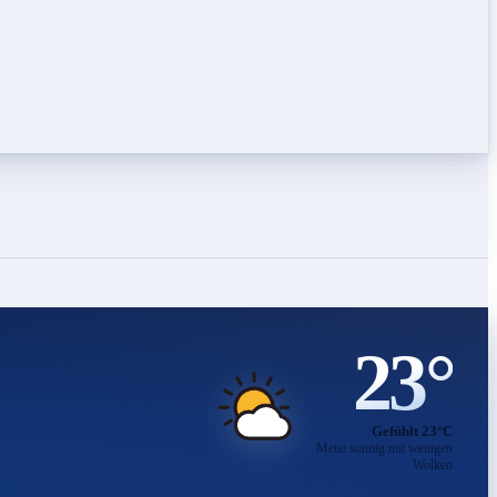
23°
Gefühlt 23°C
Meist sonnig mit wenigen
Wolken