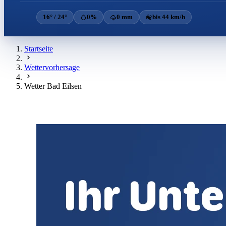
16° / 24°
0%
0 mm
bis 44 km/h
Startseite
Wettervorhersage
Wetter Bad Eilsen