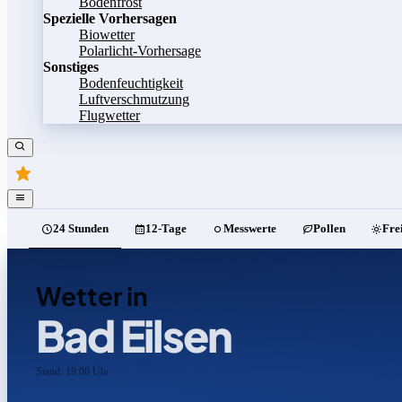
Bodenfrost
Spezielle Vorhersagen
Biowetter
Polarlicht-Vorhersage
Sonstiges
Bodenfeuchtigkeit
Luftverschmutzung
Flugwetter
24 Stunden
12-Tage
Messwerte
Pollen
Fre
Wetter in
Bad Eilsen
Stand: 19:00 Uhr