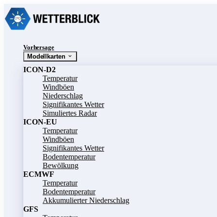
Vorhersage
Modellkarten
ICON-D2
Temperatur
Windböen
Niederschlag
Signifikantes Wetter
Simuliertes Radar
ICON-EU
Temperatur
Windböen
Signifikantes Wetter
Bodentemperatur
Bewölkung
ECMWF
Temperatur
Bodentemperatur
Akkumulierter Niederschlag
GFS