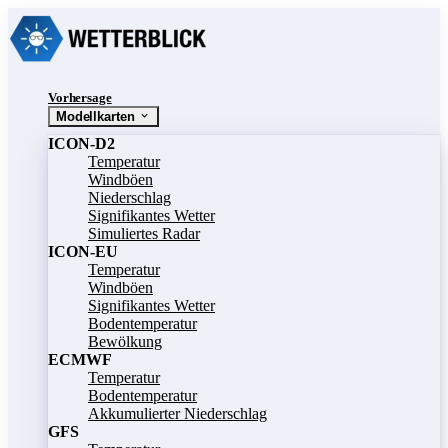
Vorhersage
Modellkarten
ICON-D2
Temperatur
Windböen
Niederschlag
Signifikantes Wetter
Simuliertes Radar
ICON-EU
Temperatur
Windböen
Signifikantes Wetter
Bodentemperatur
Bewölkung
ECMWF
Temperatur
Bodentemperatur
Akkumulierter Niederschlag
GFS