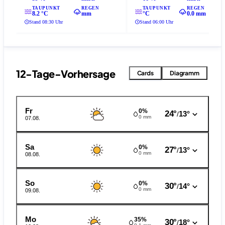
TAUPUNKT
REGEN
TAUPUNKT
REGEN
8.2 °C
mm
°C
0.0 mm
Stand 08:30 Uhr
Stand 06:00 Uhr
12-Tage-Vorhersage
Cards
Diagramm
Fr
0%
24°
13°
/
0 mm
07.08.
Sa
0%
27°
13°
/
0 mm
08.08.
So
0%
30°
14°
/
0 mm
09.08.
Mo
35%
30°
18°
/