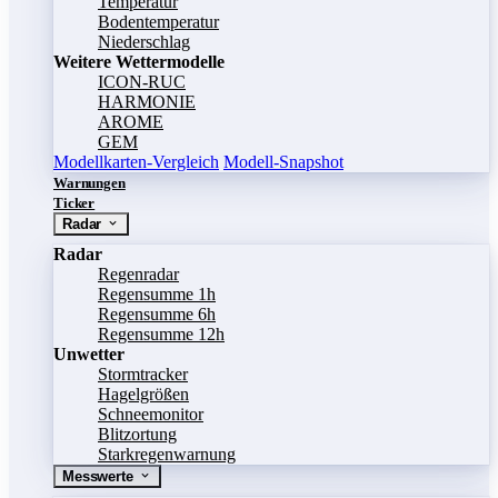
Temperatur
Bodentemperatur
Niederschlag
Weitere Wettermodelle
ICON-RUC
HARMONIE
AROME
GEM
Modellkarten-Vergleich
Modell-Snapshot
Warnungen
Ticker
Radar
Radar
Regenradar
Regensumme 1h
Regensumme 6h
Regensumme 12h
Unwetter
Stormtracker
Hagelgrößen
Schneemonitor
Blitzortung
Starkregenwarnung
Messwerte