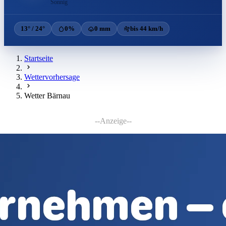
Sonnig
13° / 24°
0%
0 mm
bis 44 km/h
Startseite
Wettervorhersage
Wetter Bärnau
--Anzeige--