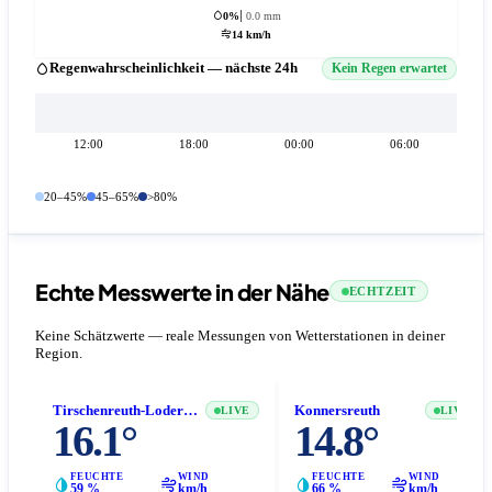
0%
0.0 mm
14 km/h
Regenwahrscheinlichkeit — nächste 24h
Kein Regen erwartet
12:00
18:00
00:00
06:00
20–45%
45–65%
>80%
Echte Messwerte in der Nähe
ECHTZEIT
Keine Schätzwerte — reale Messungen von Wetterstationen in deiner
Region.
Tirschenreuth-Lodermühl
Konnersreuth
LIVE
LIVE
16.1°
14.8°
FEUCHTE
WIND
FEUCHTE
WIND
59 %
km/h
66 %
km/h