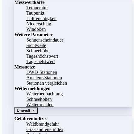
Messwertkarte
Temperatur
Taupunkt
Luftfeuchtigkeit
Niederschlag
Windböen
Weitere Parameter
Sonnenscheindauer
Sichtweite
Schneehöhe
Tageshöchstwert
Tagestiefstwert
Messnetze
DWD-Stationen
Amateur-Stationen
Stationen vergleichen
Wettermeldungen
Wetterbeobachtung
Schneehöhen
Wetter melden
Umwelt
Gefahrenindizes
Waldbrandgefahr
Graslandfeuerindex