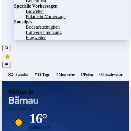
Bodenfrost
Spezielle Vorhersagen
Biowetter
Polarlicht-Vorhersage
Sonstiges
Bodenfeuchtigkeit
Luftverschmutzung
Flugwetter
24 Stunden
12-Tage
Messwerte
Pollen
Freizeitwetter
Wetter in
Bärnau
Stand: 08:00 Uhr
16°
Gefühlt 16°C