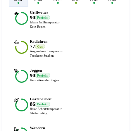
07.08.
08.08.
09.08.
10.08.
11.08.
12.08.
13.
🔥
Grillwetter
90
Perfekt
Ideale Grilltemperatur
Kein Regen
🚴
Radfahren
77
Gut
Angenehme Temperatur
Trockene Straßen
🏃
Joggen
90
Perfekt
Kein störender Regen
🌿
Gartenarbeit
86
Perfekt
Beste Arbeitstemperatur
Gießen nötig
🥾
Wandern