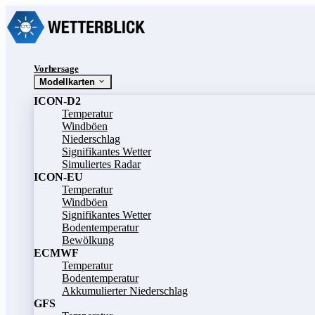
Vorhersage
Modellkarten
ICON-D2
Temperatur
Windböen
Niederschlag
Signifikantes Wetter
Simuliertes Radar
ICON-EU
Temperatur
Windböen
Signifikantes Wetter
Bodentemperatur
Bewölkung
ECMWF
Temperatur
Bodentemperatur
Akkumulierter Niederschlag
GFS