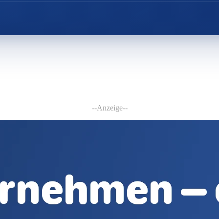
--Anzeige--