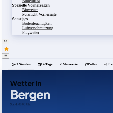
Bodenfrost
Spezielle Vorhersagen
Biowetter
Polarlicht-Vorhersage
Sonstiges
Bodenfeuchtigkeit
Luftverschmutzung
Flugwetter
24 Stunden
12-Tage
Messwerte
Pollen
Fre
Wetter in
Bergen
Stand: 06:00 Uhr