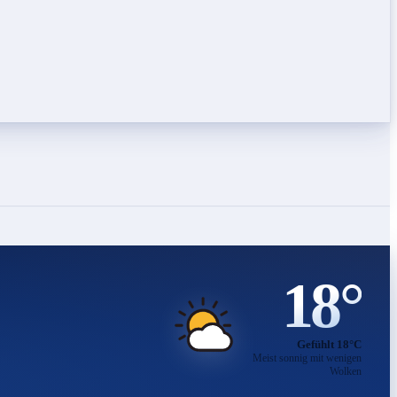
18°
Gefühlt 18°C
Meist sonnig mit wenigen
Wolken