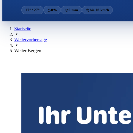
17° / 27°
0%
0 mm
bis 16 km/h
Startseite
Wettervorhersage
Wetter Bergen