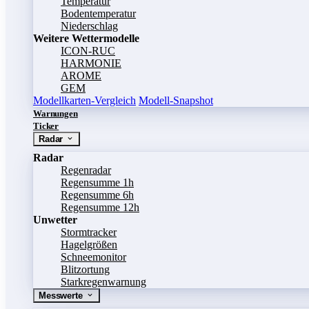
Temperatur
Bodentemperatur
Niederschlag
Weitere Wettermodelle
ICON-RUC
HARMONIE
AROME
GEM
Modellkarten-Vergleich
Modell-Snapshot
Warnungen
Ticker
Radar
Radar
Regenradar
Regensumme 1h
Regensumme 6h
Regensumme 12h
Unwetter
Stormtracker
Hagelgrößen
Schneemonitor
Blitzortung
Starkregenwarnung
Messwerte