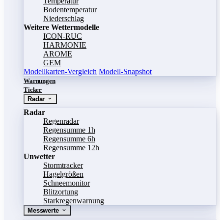
Temperatur
Bodentemperatur
Niederschlag
Weitere Wettermodelle
ICON-RUC
HARMONIE
AROME
GEM
Modellkarten-Vergleich
Modell-Snapshot
Warnungen
Ticker
Radar
Radar
Regenradar
Regensumme 1h
Regensumme 6h
Regensumme 12h
Unwetter
Stormtracker
Hagelgrößen
Schneemonitor
Blitzortung
Starkregenwarnung
Messwerte