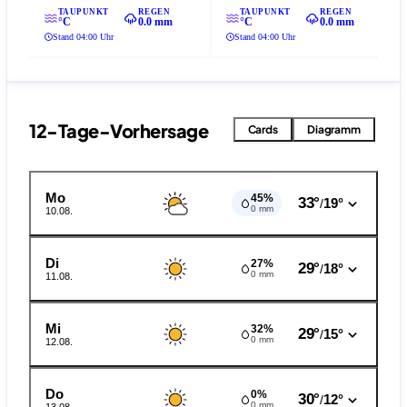
TAUPUNKT
REGEN
TAUPUNKT
REGEN
°C
0.0 mm
°C
0.0 mm
Stand 04:00 Uhr
Stand 04:00 Uhr
12-Tage-Vorhersage
Cards
Diagramm
Mo
45%
33°
19°
/
0 mm
10.08.
Di
27%
29°
18°
/
0 mm
11.08.
Mi
32%
29°
15°
/
0 mm
12.08.
Do
0%
30°
12°
/
0 mm