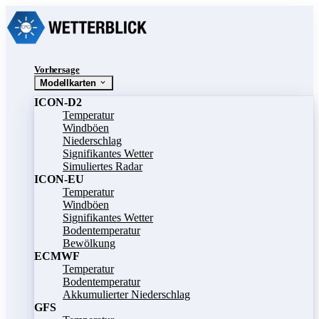
Vorhersage
Modellkarten
ICON-D2
Temperatur
Windböen
Niederschlag
Signifikantes Wetter
Simuliertes Radar
ICON-EU
Temperatur
Windböen
Signifikantes Wetter
Bodentemperatur
Bewölkung
ECMWF
Temperatur
Bodentemperatur
Akkumulierter Niederschlag
GFS