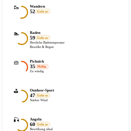
🥾
Wandern
52
Geht so
🏊
Baden
59
Geht so
Herrliche Badetemperatur
Bewölkt & Regen
🧺
Picknick
35
Mäßig
Zu windig
⛳
Outdoor-Sport
47
Geht so
Starker Wind
🎣
Angeln
60
Geht so
Bewölkung ideal