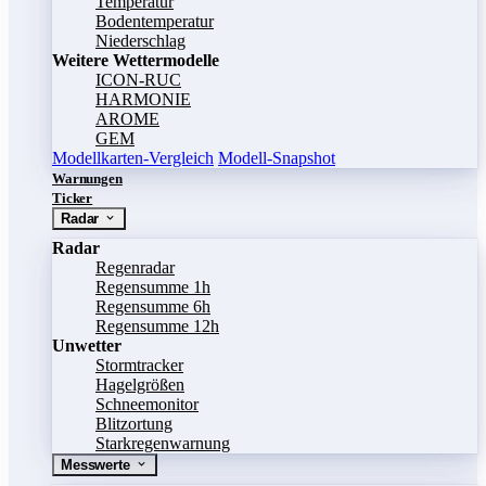
Temperatur
Bodentemperatur
Niederschlag
Weitere Wettermodelle
ICON-RUC
HARMONIE
AROME
GEM
Modellkarten-Vergleich
Modell-Snapshot
Warnungen
Ticker
Radar
Radar
Regenradar
Regensumme 1h
Regensumme 6h
Regensumme 12h
Unwetter
Stormtracker
Hagelgrößen
Schneemonitor
Blitzortung
Starkregenwarnung
Messwerte