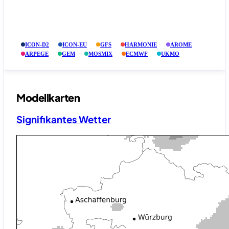
ICON-D2
ICON-EU
GFS
HARMONIE
AROME
ARPEGE
GEM
MOSMIX
ECMWF
UKMO
Modellkarten
Signifikantes Wetter