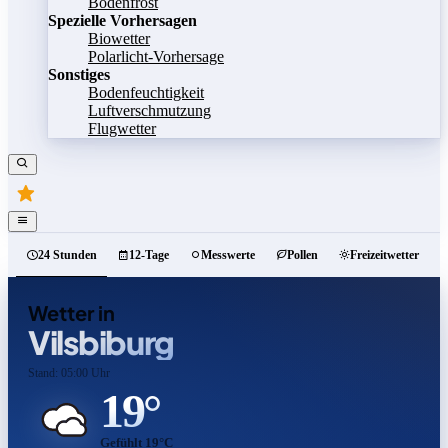
Bodenfrost
Spezielle Vorhersagen
Biowetter
Polarlicht-Vorhersage
Sonstiges
Bodenfeuchtigkeit
Luftverschmutzung
Flugwetter
24 Stunden
12-Tage
Messwerte
Pollen
Freizeitwetter
Wetter in
Vilsbiburg
Stand: 05:00 Uhr
19°
Gefühlt 19°C