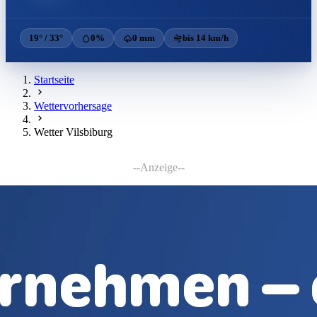
19° / 33°
0%
0 mm
bis 14 km/h
Startseite
Wettervorhersage
Wetter Vilsbiburg
--Anzeige--