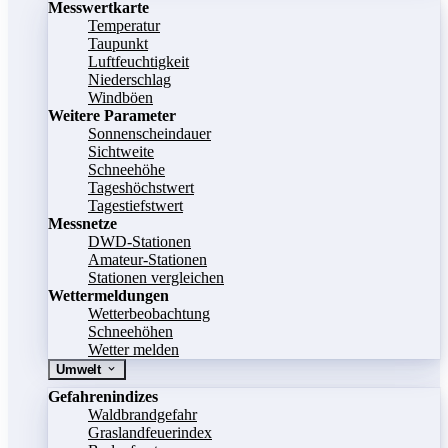
Messwertkarte
Temperatur
Taupunkt
Luftfeuchtigkeit
Niederschlag
Windböen
Weitere Parameter
Sonnenscheindauer
Sichtweite
Schneehöhe
Tageshöchstwert
Tagestiefstwert
Messnetze
DWD-Stationen
Amateur-Stationen
Stationen vergleichen
Wettermeldungen
Wetterbeobachtung
Schneehöhen
Wetter melden
Umwelt
Gefahrenindizes
Waldbrandgefahr
Graslandfeuerindex