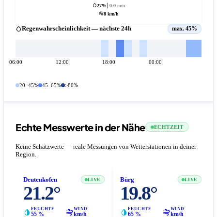
27%
0.0 mm
8 km/h
Regenwahrscheinlichkeit — nächste 24h
max. 45%
06:00
12:00
18:00
00:00
20–45%
45–65%
>80%
Echte Messwerte in der Nähe
ECHTZEIT
Keine Schätzwerte — reale Messungen von Wetterstationen in deiner
Region.
Deutenkofen
Bürg
LIVE
LIVE
21.2°
19.8°
FEUCHTE
WIND
FEUCHTE
WIND
55 %
km/h
65 %
km/h