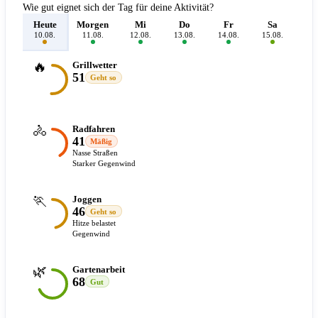
Wie gut eignet sich der Tag für deine Aktivität?
Heute
Morgen
Mi
Do
Fr
Sa
S
10.08.
11.08.
12.08.
13.08.
14.08.
15.08.
16.
🔥
Grillwetter
51
Geht so
🚴
Radfahren
41
Mäßig
Nasse Straßen
Starker Gegenwind
🏃
Joggen
46
Geht so
Hitze belastet
Gegenwind
🌿
Gartenarbeit
68
Gut