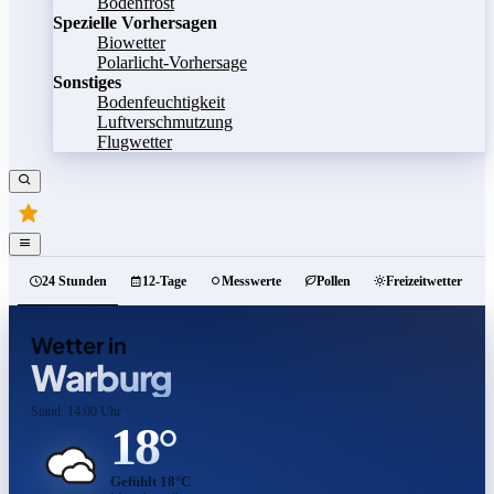
Bodenfrost
Spezielle Vorhersagen
Biowetter
Polarlicht-Vorhersage
Sonstiges
Bodenfeuchtigkeit
Luftverschmutzung
Flugwetter
24 Stunden
12-Tage
Messwerte
Pollen
Freizeitwetter
Wetter in
Warburg
Stand: 14:00 Uhr
18°
Gefühlt 18°C