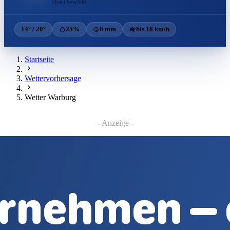
Meist bewölkt
14° / 20°
25%
0 mm
bis 18 km/h
Startseite
Wettervorhersage
Wetter Warburg
--Anzeige--