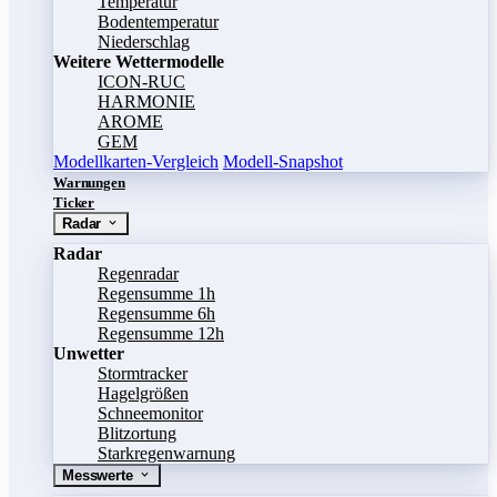
Temperatur
Bodentemperatur
Niederschlag
Weitere Wettermodelle
ICON-RUC
HARMONIE
AROME
GEM
Modellkarten-Vergleich
Modell-Snapshot
Warnungen
Ticker
Radar
Radar
Regenradar
Regensumme 1h
Regensumme 6h
Regensumme 12h
Unwetter
Stormtracker
Hagelgrößen
Schneemonitor
Blitzortung
Starkregenwarnung
Messwerte