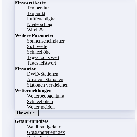
Messwertkarte
Temperatur
Taupunkt
Luftfeuchtigkeit
Niederschlag
Windböen
Weitere Parameter
Sonnenscheindauer
Sichtweite
Schneehöhe
Tageshöchstwert
Tagestiefstwert
Messnetze
DWD-Stationen
Amateur-Stationen
Stationen vergleichen
Wettermeldungen
Wetterbeobachtung
Schneehöhen
Wetter melden
Umwelt
Gefahrenindizes
Waldbrandgefahr
Graslandfeuerindex