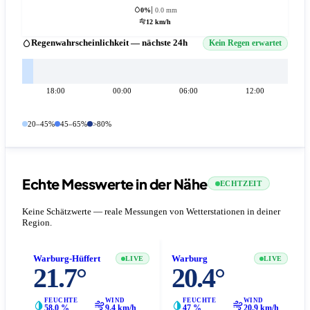
0%
0.0 mm
12 km/h
Regenwahrscheinlichkeit — nächste 24h
Kein Regen erwartet
18:00
00:00
06:00
12:00
20–45%
45–65%
>80%
Echte Messwerte in der Nähe
ECHTZEIT
Keine Schätzwerte — reale Messungen von Wetterstationen in deiner
Region.
Warburg-Hüffert
Warburg
LIVE
LIVE
21.7°
20.4°
FEUCHTE
WIND
FEUCHTE
WIND
58.0 %
9.4 km/h
47 %
20.9 km/h