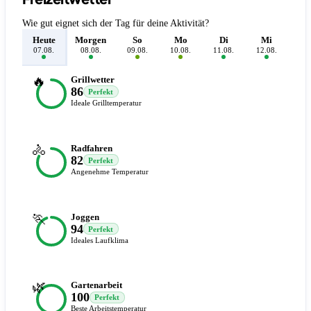
Wie gut eignet sich der Tag für deine Aktivität?
Heute
Morgen
So
Mo
Di
Mi
D
07.08.
08.08.
09.08.
10.08.
11.08.
12.08.
13.
🔥
Grillwetter
86
Perfekt
Ideale Grilltemperatur
🚴
Radfahren
82
Perfekt
Angenehme Temperatur
🏃
Joggen
94
Perfekt
Ideales Laufklima
🌿
Gartenarbeit
100
Perfekt
Beste Arbeitstemperatur