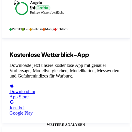
🎣
Angeln
94
Perfekt
Ruhige Wasseroberfläche
Perfekt
Gut
Geht so
Mäßig
Schlecht
Kostenlose Wetterblick-App
Downloade jetzt unsere kostenlose App mit genauer
Vorhersage, Modellvergleichen, Modellkarten, Messwerten
und Gefahrenindizes
für Warburg
.
Download im
App Store
Jetzt bei
Google Play
WEITERE ANALYSEN