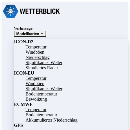
Vorhersage
Modellkarten
ICON-D2
Temperatur
Windböen
Niederschlag
Signifikantes Wetter
Simuliertes Radar
ICON-EU
Temperatur
Windböen
Signifikantes Wetter
Bodentemperatur
Bewölkung
ECMWF
Temperatur
Bodentemperatur
Akkumulierter Niederschlag
GFS