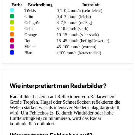
Farbe
Beschreibung
Intensität
Türkis
0,1–0,4 mm/h (sehr leicht)
Grün
0,4–3 mm/h (leicht)
Gelbgrün
3–7,5 mm/h (mäßig)
Gelb
5–10 mm/h (stark)
Orange
10–15 mm/h (sehr stark)
Rot
15–45 mm/h (heftig/Unwetter)
Violett
45–100 mm/h (extrem)
Blau
≥100 mm/h (katastrophal)
Wie interpretiert man Radarbilder?
Radarbilder basieren auf Reflexionen von Radarwellen.
Große Tropfen, Hagel oder Schneeflocken reflektieren die
Wellen stärker, was als intensiver Niederschlag dargestellt
wird. Um Fehlechos (z. B. durch Windräder oder hohe
Luftfeuchtigkeit) zu minimieren, wird das Radar
kontinuierlich optimiert.