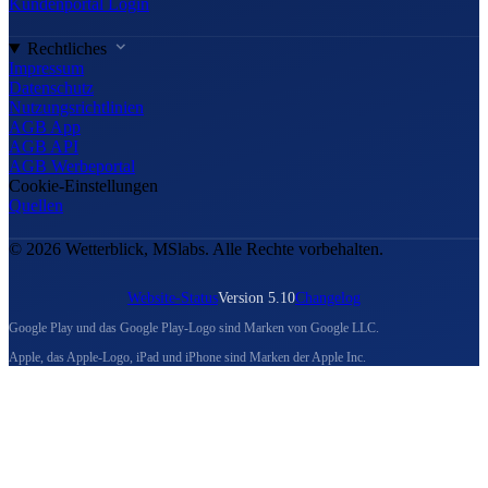
Kundenportal Login
Rechtliches
Impressum
Datenschutz
Nutzungsrichtlinien
AGB App
AGB API
AGB Werbeportal
Cookie-Einstellungen
Quellen
© 2026 Wetterblick, MSlabs. Alle Rechte vorbehalten.
Website-Status
Version 5.10
Changelog
Google Play und das Google Play-Logo sind Marken von Google LLC.
Apple, das Apple-Logo, iPad und iPhone sind Marken der Apple Inc.