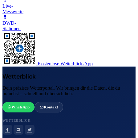
Live-
Messwerte
DWD-
Stationen
Kostenlose Wetterblick-App
Wetterblick
Dein präzises Wetterportal. Wir bringen dir die Daten, die du
brauchst – schnell und übersichtlich.
WhatsApp
Kontakt
WETTERBLICK