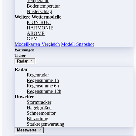
Temperatur
Bodentemperatur
Niederschlag
Weitere Wettermodelle
ICON-RUC
HARMONIE
AROME
GEM
Modellkarten-Vergleich
Modell-Snapshot
Warnungen
Ticker
Radar
Radar
Regenradar
Regensumme 1h
Regensumme 6h
Regensumme 12h
Unwetter
Stormtracker
Hagelgrößen
Schneemonitor
Blitzortung
Starkregenwarnung
Messwerte