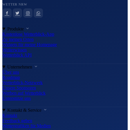
WETTER NRW
Produkte
Kostenlose Wetterblick-App
Zu meinen Orten
Widgets für meine Homepage
Wetterwissen
Wetterblick API
Unternehmen
Über uns
Roadmap
Wetterblick-Netzwerk
Unsere Sponsoren
Werben auf Wetterblick
Unterstütze uns
Kontakt & Service
Kontakt
Feedback geben
Wettergrafiken für Medien