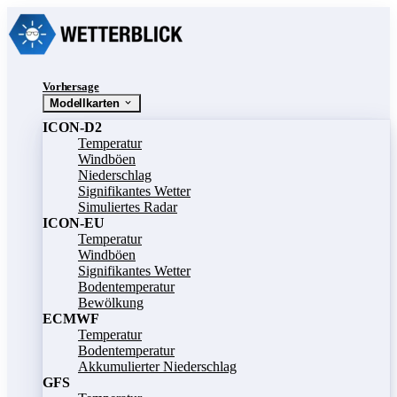
Vorhersage
Modellkarten
ICON-D2
Temperatur
Windböen
Niederschlag
Signifikantes Wetter
Simuliertes Radar
ICON-EU
Temperatur
Windböen
Signifikantes Wetter
Bodentemperatur
Bewölkung
ECMWF
Temperatur
Bodentemperatur
Akkumulierter Niederschlag
GFS