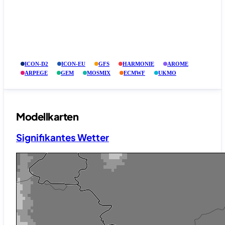
ICON-D2
ICON-EU
GFS
HARMONIE
AROME
ARPEGE
GEM
MOSMIX
ECMWF
UKMO
Modellkarten
Signifikantes Wetter