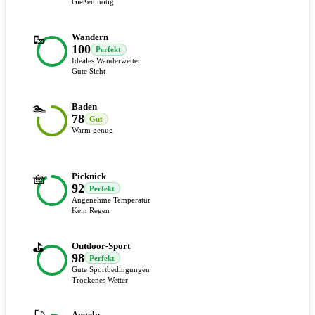
Gießen nötig
🥾
Wandern
100
Perfekt
Ideales Wanderwetter
Gute Sicht
🏊
Baden
78
Gut
Warm genug
🧺
Picknick
92
Perfekt
Angenehme Temperatur
Kein Regen
⛳
Outdoor-Sport
98
Perfekt
Gute Sportbedingungen
Trockenes Wetter
Angeln