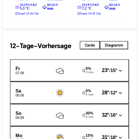
TAUPUNKT
REGEN
TAUPUNKT
REGEN
5.3 °C
mm
7.2 °C
mm
Stand 19:30 Uhr
Stand 19:30 Uhr
12-Tage-Vorhersage
Cards
Diagramm
Fr
0%
23°
15°
/
0 mm
07.08.
Sa
0%
28°
12°
/
0 mm
08.08.
So
40%
32°
16°
/
0 mm
09.08.
Mo
15%
31°
18°
/