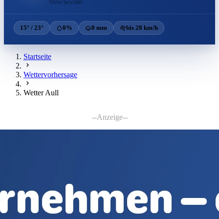
Meist bewölkt
15° / 23°
0%
0 mm
bis 28 km/h
Startseite
Wettervorhersage
Wetter Aull
--Anzeige--