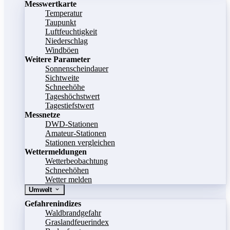
Messwertkarte
Temperatur
Taupunkt
Luftfeuchtigkeit
Niederschlag
Windböen
Weitere Parameter
Sonnenscheindauer
Sichtweite
Schneehöhe
Tageshöchstwert
Tagestiefstwert
Messnetze
DWD-Stationen
Amateur-Stationen
Stationen vergleichen
Wettermeldungen
Wetterbeobachtung
Schneehöhen
Wetter melden
Umwelt
Gefahrenindizes
Waldbrandgefahr
Graslandfeuerindex