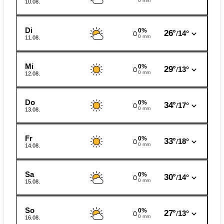
0 mm
10.08.
Di
0%
26°
14°
/
0 mm
11.08.
Mi
0%
29°
13°
/
0 mm
12.08.
Do
0%
34°
17°
/
0 mm
13.08.
Fr
0%
33°
18°
/
0 mm
14.08.
Sa
0%
30°
14°
/
0 mm
15.08.
So
0%
27°
13°
/
0 mm
16.08.