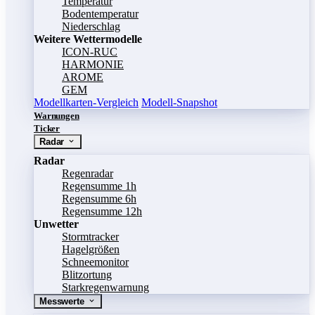
Temperatur
Bodentemperatur
Niederschlag
Weitere Wettermodelle
ICON-RUC
HARMONIE
AROME
GEM
Modellkarten-Vergleich
Modell-Snapshot
Warnungen
Ticker
Radar
Radar
Regenradar
Regensumme 1h
Regensumme 6h
Regensumme 12h
Unwetter
Stormtracker
Hagelgrößen
Schneemonitor
Blitzortung
Starkregenwarnung
Messwerte