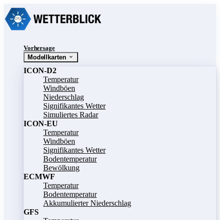
Vorhersage
Modellkarten
ICON-D2
Temperatur
Windböen
Niederschlag
Signifikantes Wetter
Simuliertes Radar
ICON-EU
Temperatur
Windböen
Signifikantes Wetter
Bodentemperatur
Bewölkung
ECMWF
Temperatur
Bodentemperatur
Akkumulierter Niederschlag
GFS