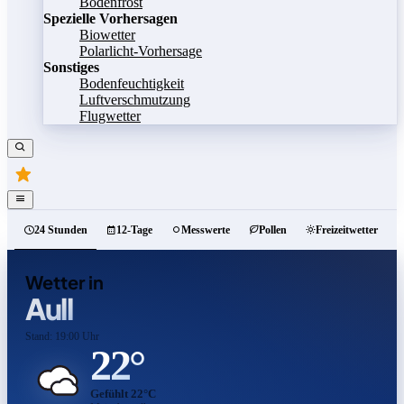
Bodenfrost
Spezielle Vorhersagen
Biowetter
Polarlicht-Vorhersage
Sonstiges
Bodenfeuchtigkeit
Luftverschmutzung
Flugwetter
24 Stunden
12-Tage
Messwerte
Pollen
Freizeitwetter
Wetter in
Aull
Stand: 19:00 Uhr
22°
Gefühlt 22°C