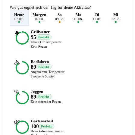
Wie gut eignet sich der Tag für deine Aktivität?
Heute
Morgen
So
Mo
Di
Mi
D
07.08.
08.08.
09.08.
10.08.
11.08.
12.08.
13.
🔥
Grillwetter
95
Perfekt
Ideale Grilltemperatur
Kein Regen
🚴
Radfahren
89
Perfekt
Angenehme Temperatur
Trockene Straßen
🏃
Joggen
89
Perfekt
Kein störender Regen
🌿
Gartenarbeit
100
Perfekt
Beste Arbeitstemperatur