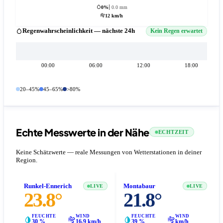
0%
0.0 mm
12 km/h
Regenwahrscheinlichkeit — nächste 24h
Kein Regen erwartet
00:00
06:00
12:00
18:00
20–45%
45–65%
>80%
Echte Messwerte in der Nähe
ECHTZEIT
Keine Schätzwerte — reale Messungen von Wetterstationen in deiner
Region.
Runkel-Ennerich
Montabaur
LIVE
LIVE
23.8°
21.8°
FEUCHTE
WIND
FEUCHTE
WIND
30 %
16.9 km/h
39 %
km/h